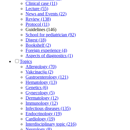
Clinical case (11)
Lecture (55)
News and Events (22)
Review (138)
Protocol (11)
Guidelines (146)
School for pediatrician (92)
Digest (18)
Bookshelf (2)
Foreign experience (4)
Aspects of diagnostics (1)
Topics
Allergology (70)
Vakcinacija (2)
Gastroenterology (121)
Hematology (13)
Genetics (6)
Gynecology (5)
Dermatology (12)
Immunology (12)
Infectious diseases (135)
Endocrinology (19)
Cardiology (19)
Interdisciplinary topic (216)
Neurology (8)