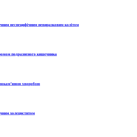
нічним неспецифічним невиразковим колітом
дромом подразненого кишечника
вчнокам’яною хворобою
ічним холециститом