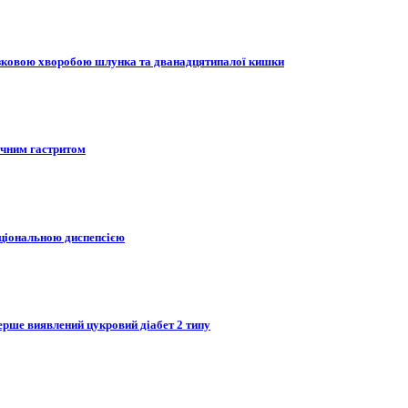
разковою хворобою шлунка та дванадцятипалої кишки
ічним гастритом
кціональною диспепсією
Вперше виявлений цукровий діабет 2 типу