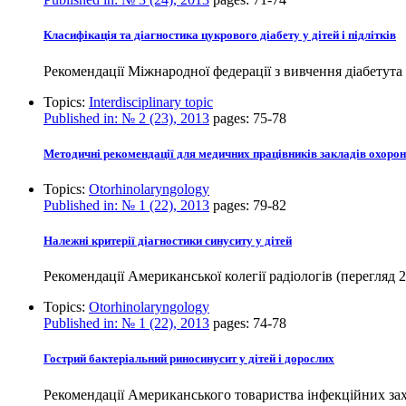
Класифікація та діагностика цукрового діабету у дітей і підлітків
Рекомендації Міжнародної федерації з вивчення діабетута 
Topics:
Interdisciplinary topic
Published in:
№ 2 (23), 2013
pages:
75-78
Методичні рекомендації для медичних працівників закладів охорон
Topics:
Otorhinolaryngology
Published in:
№ 1 (22), 2013
pages:
79-82
Належні критерії діагностики синуситу у дітей
Рекомендації Американської колегії радіологів (перегляд 2
Topics:
Otorhinolaryngology
Published in:
№ 1 (22), 2013
pages:
74-78
Гострий бактеріальний риносинусит у дітей і дорослих
Рекомендації Американського товариства інфекційних зах