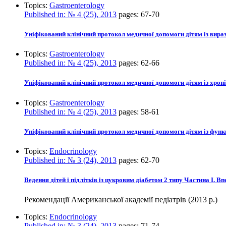
Topics:
Gastroenterology
Published in:
№ 4 (25), 2013
pages:
67-70
Уніфікований клінічний протокол медичної допомоги дітям із ви
Topics:
Gastroenterology
Published in:
№ 4 (25), 2013
pages:
62-66
Уніфікований клінічний протокол медичної допомоги дітям із хрон
Topics:
Gastroenterology
Published in:
№ 4 (25), 2013
pages:
58-61
Уніфікований клінічний протокол медичної допомоги дітям із фун
Topics:
Endocrinology
Published in:
№ 3 (24), 2013
pages:
62-70
Ведення дітей і підлітків із цукровим діабетом 2 типу Частина І. 
Рекомендації Американської академії педіатрів (2013 р.)
Topics:
Endocrinology
Published in:
№ 3 (24), 2013
pages:
71-74