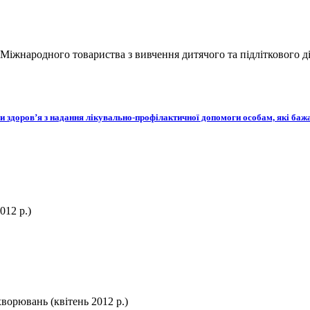
Міжнародного товариства з вивчення дитячого та підліткового діа
и здоров’я з надання лікувально-профілактичної допомоги особам, які баж
012 р.)
ворювань (квітень 2012 р.)