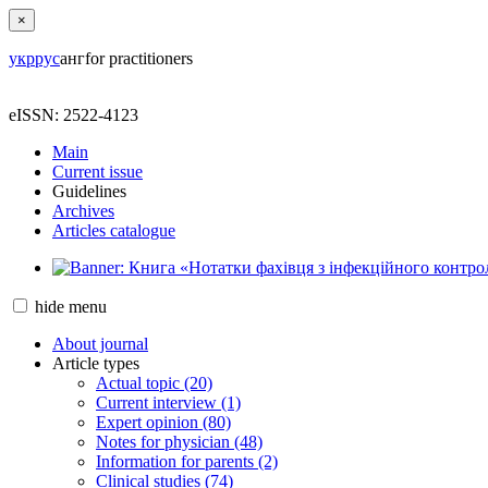
×
укр
рус
анг
for practitioners
eISSN: 2522-4123
Main
Current issue
Guidelines
Archives
Articles catalogue
hide
menu
About journal
Article types
Actual topic (20)
Current interview (1)
Expert opinion (80)
Notes for physician (48)
Information for parents (2)
Clinical studies (74)