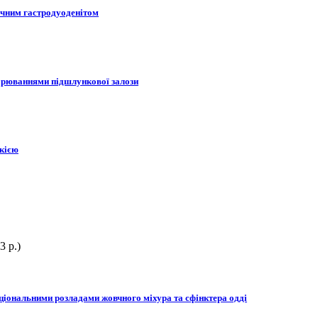
ічним гастродуоденітом
ворюваннями підшлункової залози
акією
3 р.)
ціональними розладами жовчного міхура та сфінктера одді