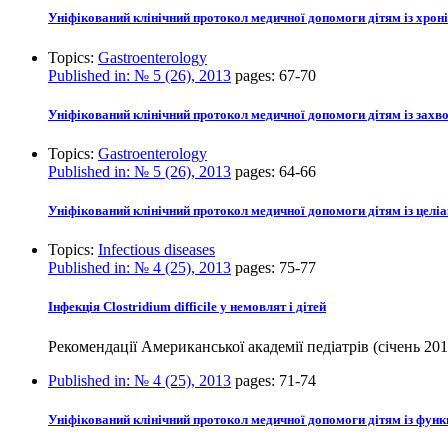
Уніфікований клінічний протокол медичної допомоги дітям із хрон
Topics:
Gastroenterology
Published in:
№ 5 (26), 2013
pages:
67-70
Уніфікований клінічний протокол медичної допомоги дітям із зах
Topics:
Gastroenterology
Published in:
№ 5 (26), 2013
pages:
64-66
Уніфікований клінічний протокол медичної допомоги дітям із целі
Topics:
Infectious diseases
Published in:
№ 4 (25), 2013
pages:
75-77
Інфекція Clostridium difficile у немовлят і дітей
Рекомендації Американської академії педіатрів (січень 201
Published in:
№ 4 (25), 2013
pages:
71-74
Уніфікований клінічний протокол медичної допомоги дітям із функ