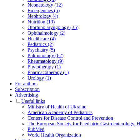
Neonatology (12)
Emergencies (5)
Nephrology (4)
Nutrition (19)
Otorhinolaryngology (35)
Ophthalmology (2)
Healthcare (4)
Pediatrics (2)
Psychiatry (5)
Pulmonology (62)
Rheumatology (9)
Phytotherapy (1)
Pharmacotherapy (1)
Urology (1)
For authors
Subscription
Advertising
Useful links
Ministry of Health of Ukraine
American Academy of Pediatrics
Centers for Disease Control and Prevention
The European Society for Paediatric Gastroenterology
PubMed
World Health Organization