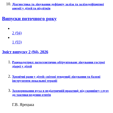
Діагностика та лікування дефіциту заліза та залізодефіцитної
анемії у дітей та підлітків
Випуски поточного року
2 (94)
1 (93)
Зміст випуску
2 (94)
, 2026
Рацекадотрил: патогенетично обґрунтоване лікування гострої
діареї у дітей
Хронічні рани у дітей: світові тенденції лікування та базові
інструменти локальної терапії
Захворювання вуха в педіатричній практиці: від скринінгу слуху
до тактики ведення отитів
Г.В. Ярецька