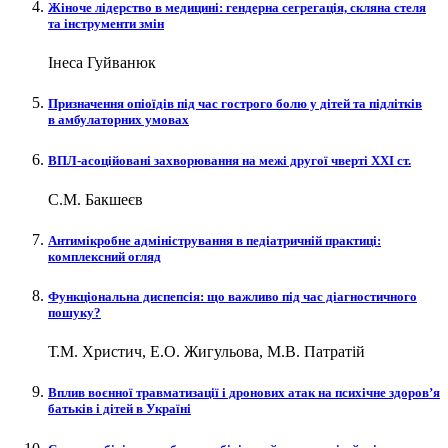
Жіноче лідерство в медицині: гендерна сегрегація, скляна стеля
та інструменти змін
Інеса Гуйванюк
Призначення опіоїдів під час гострого болю у дітей та підлітків
в амбулаторних умовах
ВПЛ-асоційовані захворювання на межі другої чверті XXI ст.
С.М. Бакшеєв
Антимікробне адміністрування в педіатричній практиці:
комплексний огляд
Функціональна диспепсія: що важливо під час діагностичного
пошуку?
Т.М. Христич, Е.О. Жигульова, М.В. Патратій
Вплив воєнної травматизації і дронових атак на психічне здоров’я
батьків і дітей в Україні