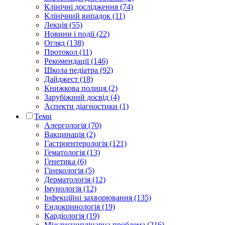
Клінічні дослідження (74)
Клінічний випадок (11)
Лекція (55)
Новини і події (22)
Огляд (138)
Протокол (11)
Рекомендації (146)
Школа педіатра (92)
Дайджест (18)
Книжкова полиця (2)
Зарубіжний досвід (4)
Аспекти діагностики (1)
Теми
Алергологія (70)
Вакцинація (2)
Гастроентерологія (121)
Гематологія (13)
Генетика (6)
Гінекологія (5)
Дерматологія (12)
Імунологія (12)
Інфекційні захворювання (135)
Ендокринологія (19)
Кардіологія (19)
Міждисциплінарна проблема (216)