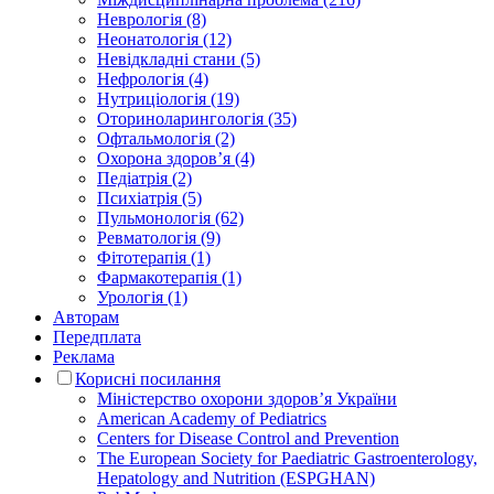
Неврологія (8)
Неонатологія (12)
Невідкладні стани (5)
Нефрологія (4)
Нутриціологія (19)
Оториноларингологія (35)
Офтальмологія (2)
Охорона здоров’я (4)
Педіатрія (2)
Психіатрія (5)
Пульмонологія (62)
Ревматологія (9)
Фітотерапія (1)
Фармакотерапія (1)
Урологія (1)
Авторам
Передплата
Реклама
Корисні посилання
Міністерство охорони здоров’я України
American Academy of Pediatrics
Centers for Disease Control and Prevention
The European Society for Paediatric Gastroenterology,
Hepatology and Nutrition (ESPGHAN)