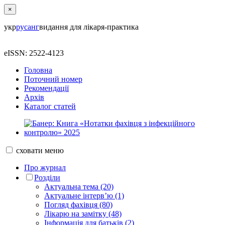
×
укр
рус
анг
видання для лікаря-практика
eISSN: 2522-4123
Головна
Поточний номер
Рекомендації
Архів
Каталог статей
сховати
меню
Про журнал
Розділи
Актуальна тема (20)
Актуальне інтерв’ю (1)
Погляд фахівця (80)
Лікарю на замітку (48)
Інформація для батьків (2)