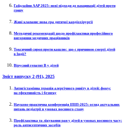
Гайдлайни AAP 2025: нові підходи до вакцинації дітей проти
грипу
Живі клапани: нова ера дитячої кардіохірургії
Методичні рекомендації щодо профілактики професійного
вигоряння медичних працівників
Токсичний сироп проти кашлю: що є причиною смерті дітей
в Індії?
Вірусний гепатит В у дітей
Зміст випуску
2 (91)
, 2025
Антигістамінна терапія алергічного риніту в дітей: фокус
на ефективність і безпеку
Науково-практична конференція ІПІП‑2025: огляд актуальних
питань педіатрії в умовах воєнного стану
Профілактика та лікування ран у дітей в умовах воєнного часу:
роль антисептичних засобів