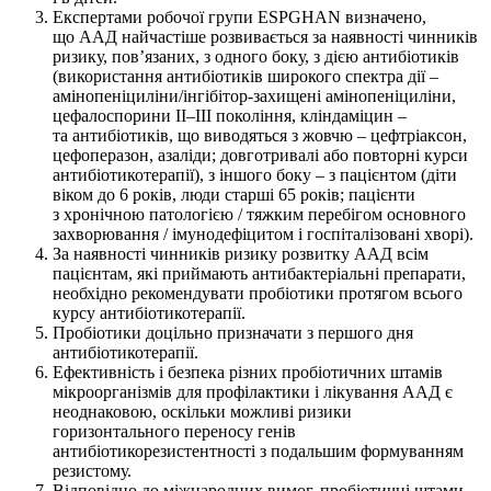
Експертами робочої групи ESPGHAN визначено,
що ААД найчастіше розвивається за наявності чинників
ризику, пов’язаних, з одного боку, з дією антибіотиків
(використання антибіотиків широкого спектра дії –
амінопеніциліни/інгібітор-захищені амінопеніциліни,
цефалоспорини ІІ–ІІІ покоління, кліндаміцин –
та антибіотиків, що виводяться з жовчю – цефтріаксон,
цефоперазон, азаліди; довготривалі або повторні курси
антибіотикотерапії), з іншого боку – з пацієнтом (діти
віком до 6 років, люди старші 65 років; пацієнти
з хронічною патологією / тяжким перебігом основного
захворювання / імунодефіцитом і госпіталізовані хворі).
За наявності чинників ризику розвитку ААД всім
пацієнтам, які приймають антибактеріальні препарати,
необхідно рекомендувати пробіотики протягом всього
курсу антибіотикотерапії.
Пробіотики доцільно призначати з першого дня
антибіотикотерапії.
Ефективність і безпека різних пробіотичних штамів
мікроорганізмів для профілактики і лікування ААД є
неоднаковою, оскільки можливі ризики
горизонтального переносу генів
антибіотикорезистентності з подальшим формуванням
резистому.
Відповідно до міжнародних вимог, пробіотичні штами