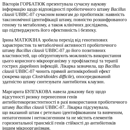
Вікторія ГОРБАТЮК презентувала сучасну наукову
інформацію щодо відповідності пробіотичного штаму
Bacillus
clausii
UBBC-07 сучасним вимогам до пробіотиків: наявність
таксономічної ідентифікації штаму, повністю розшифрованого
геному та метаболому, а також клінічних дослі­джень,
що підтвер­джують його ефективність і безпеку.
Ірина МАТЮХІНА зробила перехід від генотипових
характеристик та метаболічної активності пробіотичного
штаму
Bacillus
clausii
UBBC-07 до його позитивних
властивостей, що обґрунтовують можливість використання
цього корисного мікроорганізму у профілактиці та терапії
гострих діарейних інфекцій. Лікарка зазначила, що
Bacillus
clausii
UBBC-07 чинить прямий антимікробний ефект
(зокрема щодо
Clostridioides
difficile
), опосередкований
здатністю штаму синтезувати лантибіотик клаузин.
Маргарита БУЛГАКОВА навела доказову базу щодо
відсутності ризику перенесення генів
антибіотикорезистентності в разі використання пробіо­тичного
штаму
Bacillus
clausii
UBBC-07. Лікарка підсумувала,
що вказаний штам є ретельно ідентифікованим та вивченим,
непатогенним і нетоксигенним та не містить елементів
горизонтальної трансмісії генів стійкості до антибіотиків
іншим мікроорганізмам.