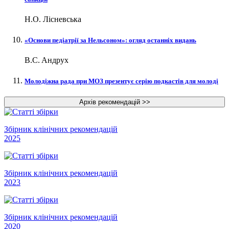
Н.О. Лісневська
«Основи педіатрії за Нельсоном»: огляд останніх видань
В.С. Андрух
Молодіжна рада при МОЗ презентує серію подкастів для молоді
Збірник клінічних рекомендацій
2025
Збірник клінічних рекомендацій
2023
Збірник клінічних рекомендацій
2020