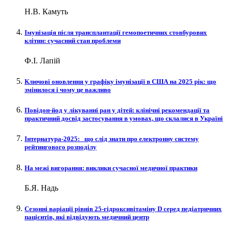
Н.В. Камуть
Імунізація після трансплантації гемопоетичних стовбурових
клітин: сучасний стан проблеми
Ф.І. Лапій
Ключові оновлення у графіку імунізації в США на 2025 рік: що
змінилося і чому це важливо
Повідон-йод у лікуванні ран у дітей: клінічні рекомендації та
практичний досвід застосування в умовах, що склалися в Україні
Інтернатура‑2025: що слід знати про електронну систему
рейтингового розподілу
На межі вигорання: виклики сучасної медичної практики
Б.Я. Надь
Сезонні варіації рівнів 25-гідроксивітаміну D серед педіатричних
пацієнтів, які відвідують медичний центр