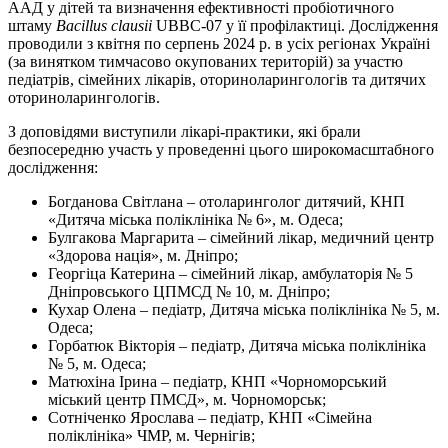
ААД у дітей та визначення ефективності пробіотичного
штаму
Bacillus
clausii
UBBC-07 у її профілактиці. Дослі­дження
проводили з квітня по серпень 2024 р. в усіх регіонах Україні
(за винятком тимчасово окупованих територій) за участю
педіатрів, сімейних лікарів, оториноларингологів та дитячих
оториноларингологів.
З доповідями виступили лікарі-практики, які брали
безпосередню участь у проведенні цього широко­масштабного
дослі­дження:
Богданова Світлана – отоларинголог дитячий, КНП
«Дитяча міська поліклініка № 6», м. Одеса;
Булгакова Маргарита – сімейний лікар, медичний центр
«Здорова нація», м. Дніпро;
Георгіца Катерина – сімейний лікар, амбулаторія № 5
Дніпровського ЦПМСД № 10, м. Дніпро;
Кухар Олена – педіатр, Дитяча міська поліклініка № 5, м.
Одеса;
Горбатюк Вікторія – педіатр, Дитяча міська поліклініка
№ 5, м. Одеса;
Матюхіна Ірина – педіатр, КНП «Чорноморський
міський центр ПМСД», м. Чорноморськ;
Сотніченко Ярослава – педіатр, КНП «Сімейна
поліклініка» ЧМР, м. Чернігів;