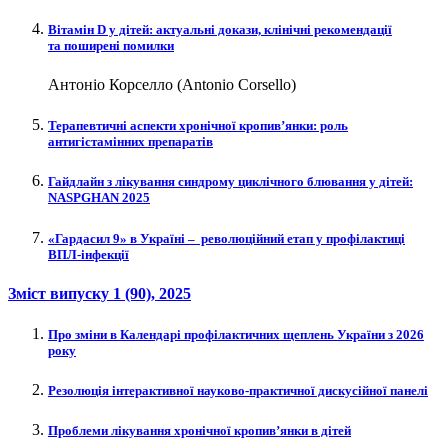
Вітамін D у дітей: актуальні докази, клінічні рекомендації
та поширені помилки
Антоніо Корселло (Antonio Corsello)
Терапевтичні аспекти хронічної кропив’янки: роль
антигістамінних препаратів
Гайдлайн з лікування синдрому циклічного блювання у дітей:
NASPGHAN 2025
«Гардасил 9» в Україні – ​ революційний етап у профілактиці
ВПЛ-інфекції
Зміст випуску
1 (90)
, 2025
Про зміни в Календарі профілактичних щеплень України з 2026
року
Резолюція інтерактивної науково‑практичної дискусійної панелі
Проблеми лікування хронічної кропив’янки в дітей