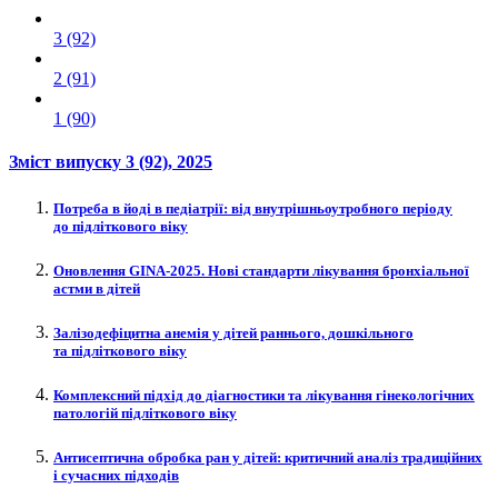
3 (92)
2 (91)
1 (90)
Зміст випуску
3 (92)
, 2025
Потреба в йоді в педіатрії: від внутрішньоутробного періоду
до підліткового віку
Оновлення GINA-2025. Нові стандарти лікування бронхіальної
астми в дітей
Залізодефіцитна анемія у дітей раннього, дошкільного
та підліткового віку
Комплексний підхід до діагностики та лікування гінекологічних
патологій підліткового віку
Антисептична обробка ран у дітей: критичний аналіз традиційних
і сучасних підходів