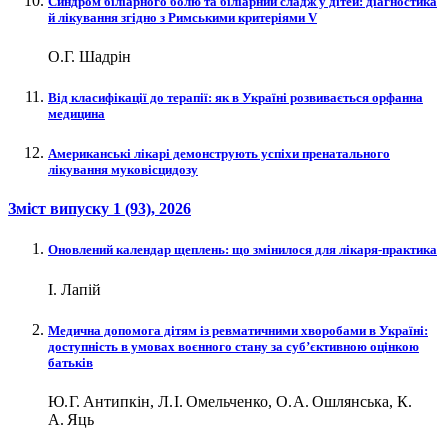
Синдром біліарного болю та біліарний сладж у дітей: діагностика
й лікування згідно з Римськими критеріями V
О.Г. Шадрін
Від класифікації до терапії: як в Україні розвивається орфанна
медицина
Американські лікарі демонструють успіхи пренатального
лікування муковісцидозу
Зміст випуску
1 (93)
, 2026
Оновлений календар щеплень: що змінилося для лікаря-практика
І. Лапій
Медична допомога дітям із ревматичними хворобами в Україні:
доступність в умовах воєнного стану за суб’єктивною оцінкою
батьків
Ю. Г. Антипкін, Л. І. Омельченко, О. А. Ошлянська, К.
А. Яць