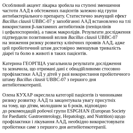
Особливий акцент лікарка зробила на ступені зменшення
частоти ААД в обстежених пацієнтів залежно від групи
антибактеріального препарату. Статистично значущий ефект
Bacillus
clausii
UBBC-07 у запобіганні ААД встановлено на тлі
використання β-лактамних антибіотиків (пеніцилінів
і цефалоспоринів), а також макролідів. Результати дослі­дження
підтвердили позитивний вплив
Bacillus
clausii
UBBC-07
на зниження ризику розвитку клінічних проявів ААД, а­дже
цей пробіотичний штам достовірно зменшував тривалість
діареї та болю в животі в таких пацієнтів.
Катерина ГЕОРГІЦА узагальнила результати дослі­дження
та зазначила, що отримані дані є обнадійливими стосовно
профілактики ААД у дітей у разі використання пробіотичного
штаму
Bacillus
clausii
UBBC-07 з першого дня
антибіотикотерапії.
Олена КУХАР окреслила категорії пацієнтів із чинниками
ризику розвитку ААД та закцентувала увагу присутніх
на тому, що дітям, молодшим за 6 років, відповідно
до рекомендацій робочої групи ESPGHAN (European Society
for Paediatric Gastroenterology, Hepatology, and Nutrition) щодо
профілактики і лікування ААД, необхідно використовувати
пробіотики саме з першого дня антибіотикотерапії.