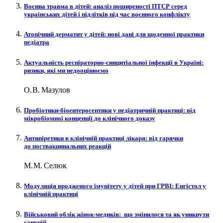
Воєнна травма в дітей: аналіз поширеності ПТСР серед
українських дітей і підлітків під час воєнного конфлікту
Атопічний дерматит у дітей: нові дані для щоденної практики
педіатра
Актуальність респіраторно-синцитіальної інфекції в Україні:
ризики, які ми недооцінюємо
О. В. Мазулов
Пробіотики-біоентеросептики у педіатричній практиці: від
мікробіомної концепції до клінічного доказу
Антипіретики в клінічній практиці лікаря: від гарячки
до поствакцинальних реакцій
М. М. Селюк
Модуляція вро­дженого імунітету у дітей при ГРВІ: Енгістол у
клінічній практиці
Військовий облік жінок-медиків: що змінилося та як уникнути
санкцій