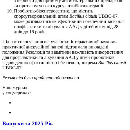
з першого дня прийому антибактеріальних препаратів
та протягом усього курсу антибіотикотерапії.
Пробіотик-біоентеросептик, що містить
спороутворювальний штам
Bacillus
clausii
UBBC-07,
може розглядатись як ефективний і безпечний засіб для
профілактики та лікування ААД у дітей віком від 28
днів до 18 років.
Під час голосування всі учасники інтерактивної науково-
практичної дискусійної панелі підтримали викладені
положення Резолюції та відмітили важливість використання
для профілактики та лікування ААД у дітей пробіотиків
із доведеною ефективністю і безпекою, зокрема
Bacillus
clausii
UBBC-07.
Резолюцію було прийнято одноголосно.
Наш журнал
у соцмережах:
Випуски за 2025 Рік