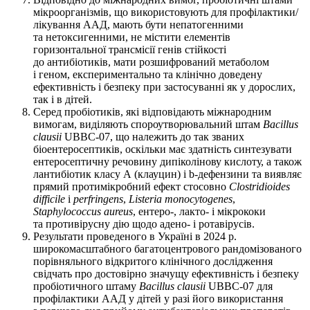
мікроорганізмів, що використовують для профілактики/
лікування ААД, мають бути непатогенними
та нетоксигенними, не містити елементів
горизонтальної трансмісії генів стійкості
до антибіотиків, мати розшифрований метаболом
і геном, експериментально та клінічно доведену
ефективність і безпеку при застосуванні як у дорослих,
так і в дітей.
Серед пробіотиків, які відповідають міжнародним
вимогам, виділяють спороутворювальний штам
Bacillus
clausii
UBBC-07, що належить до так званих
біоентеросептиків, оскільки має здатність синтезувати
ентеросептичну речовину дипіколінову кислоту, а також
лантибіотик класу А (клауцин) і b-дефензини та виявляє
прямий протимікробний ефект стосовно
Clostridioides
difficile
і
perfringens
,
Listeri
а
monocytogenes
,
Staphylococcus
aureus
, ентеро-, лакто- і мікрококи
та противірусну дію щодо адено- і ротавірусів.
Результати проведеного в Україні в 2024 р.
широкомасштабного багатоцентрового рандомізованого
порівняльного відкритого клінічного дослі­дження
свідчать про достовірно значущу ефективність і безпеку
пробіотичного штаму
Bacillus
clausii
UBBC-07 для
профілактики ААД у дітей у разі його використання