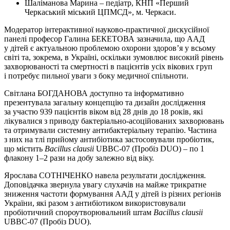
Шаліманова Марина – педіатр, КНП «Перший
Черкаський міський ЦПМСД», м. Черкаси.
Модератор інтерактивної науково-практичної дискусійної
панелі професор Галина БЕКЕТОВА зазначила, що ААД
у дітей є актуальною проблемою охорони здоров’я у всьому
світі та, зокрема, в Україні, оскільки зумовлює високий рівень
захворюваності та смертності в пацієнтів усіх вікових груп
і потребує пильної уваги з боку медичної спільноти.
Світлана БОГДАНОВА доступно та інформативно
презентувала загальну концепцію та дизайн дослі­дження
за участю 939 пацієнтів віком від 28 днів до 18 років, які
лікувалися з приводу бактеріально-асо­ційованих захворювань
та отримували системну антибактеріальну терапію. Частина
з них на тлі прийому антибіотика застосовували пробіотик,
що містить
Bacillus
clausii
UBBC-07 (Пробіз DUO) – по 1
флакону 1–2 рази на добу залежно від віку.
Ярослава СОТНІЧЕНКО навела результати дослі­дження.
Доповідачка звернула увагу слухачів на майже трикратне
зниження частоти формування ААД у дітей із різних регіонів
України, які разом з антибіотиком використовували
пробіотичний спороутворювальний штам
Bacillus
clausii
UBBC-07 (Пробіз DUO).