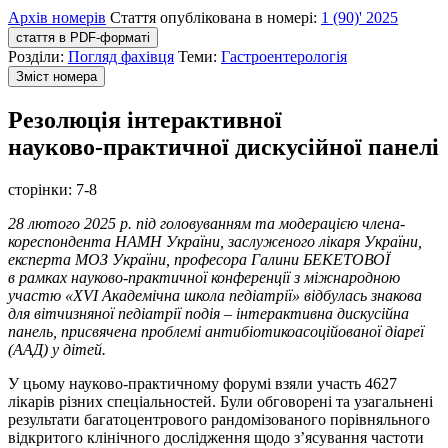
Архів номерів
Стаття опублікована в номері:
1 (90)' 2025
стаття в PDF-форматі
Розділи:
Погляд фахівця
Теми:
Гастроентерологія
Зміст номера
Резолюція інтерактивної
науково‑практичної дискусійної панелі
сторінки:
7-8
28 лютого 2025 р. під головуванням та модерацією члена-
кореспондента НАМН України, заслуженого лікаря України,
експерта МОЗ України, професора Галини БЕКЕТОВОЇ
в рамках науково-практичної конференції з міжнародною
участю «ХVІ Академічна школа педіатрії» відбулась знакова
для вітчизняної педіатрії подія – інтерактивна дискусійна
панель, присвячена проблемі антибіотикоасоційованої діареї
(ААД) у дітей.
У цьому науково-практичному форумі взяли участь 4627
лікарів різних спеціальностей. Були обговорені та узагальнені
результати багатоцентрового рандомізованого порівняльного
відкритого клінічного дослі­дження щодо з’ясування частоти