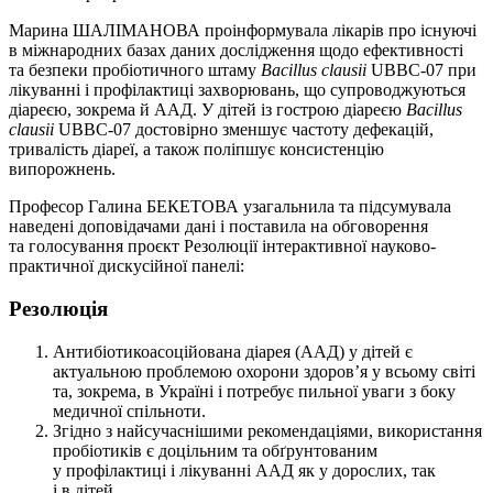
Марина ШАЛІМАНОВА проінформувала лікарів про існуючі
в міжнародних базах даних дослі­дження щодо ефективності
та безпеки пробіотичного штаму
Bacillus
clausii
UBBC-07 при
лікуванні і профілактиці захворювань, що супрово­джуються
діареєю, зокрема й ААД. У дітей із гострою діареєю
Bacillus
clausii
UBBC-07 достовірно зменшує частоту дефекацій,
тривалість діареї, а також поліпшує консистенцію
випорожнень.
Професор Галина БЕКЕТОВА узагальнила та підсумувала
наведені доповідачами дані і поставила на обговорення
та голосування проєкт Резолюції інтерактивної науково-
практичної дискусійної панелі:
Резолюція
Антибіотикоасоційована діарея (ААД) у дітей є
актуальною проблемою охорони здоров’я у всьому світі
та, зокрема, в Україні і потребує пильної уваги з боку
медичної спільноти.
Згідно з найсучаснішими рекомендаціями, використання
пробіотиків є доцільним та обґрунтованим
у профілактиці і лікуванні ААД як у дорослих, так
і в дітей.