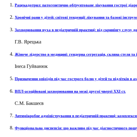
Рацекадотрил: патогенетично обґрунтоване лікування гострої діареї
Хронічні рани у дітей: світові тенденції лікування та базові інстру
Захворювання вуха в педіатричній практиці: від скринінгу слуху до
Г.В. Ярецька
Жіноче лідерство в медицині: гендерна сегрегація, скляна стеля та
Інеса Гуйванюк
Призначення опіоїдів під час гострого болю у дітей та підлітків в
ВПЛ-асоційовані захворювання на межі другої чверті XXI ст.
С.М. Бакшеєв
Антимікробне адміністрування в педіатричній практиці: комплексн
Функціональна диспепсія: що важливо під час діагностичного пош