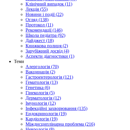
Клінічний випадок (11)
Лекція (55)
Новини і події (22)
Огляд (138)
Протокол (11)
Рекомендації (146)
Школа педіатра (92)
Дайджест (18)
Книжкова полиця (2)
Зарубіжний досвід (4)
Аспекти діагностики (1)
Теми
Алергологія (70)
Вакцинація (2)
Гастроентерологія (121)
Гематологія (13)
Генетика (6)
Гінекологія (5)
Дерматологія (12)
Імунологія (12)
Інфекційні захворювання (135)
Ендокринологія (19)
Кардіологія (19)
Міждисциплінарна проблема (216)
Неврологія (8)