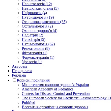
Неонатологія (12)
Невідкладні стани (5)
Нефрологія (4)
Нутриціологія (19)
Оториноларингологія (35)
Офтальмологія (2)
Охорона здоров’я (4)
Педіатрія (2)
Психіатрія (5)
Пульмонологія (62)
Ревматологія (9)
Фітотерапія (1)
Фармакотерапія (1)
Урологія (1)
Авторам
Передплата
Реклама
Корисні посилання
Міністерство охорони здоров’я України
American Academy of Pediatrics
Centers for Disease Control and Prevention
The European Society for Paediatric Gastroenterology
PubMed
Всесвітня організація охорони здоров'я