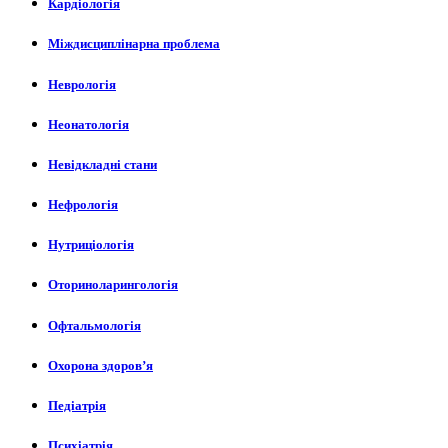
Кардіологія
Міждисциплінарна проблема
Неврологія
Неонатологія
Невідкладні стани
Нефрологія
Нутриціологія
Оториноларингологія
Офтальмологія
Охорона здоров’я
Педіатрія
Психіатрія