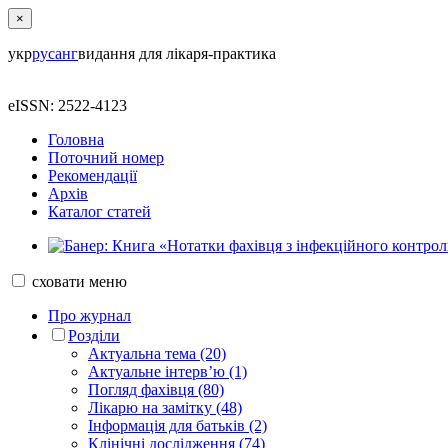
×
укр
рус
анг
видання для лікаря-практика
eISSN: 2522-4123
Головна
Поточний номер
Рекомендації
Архів
Каталог статей
сховати
меню
Про журнал
Розділи
Актуальна тема (20)
Актуальне інтерв’ю (1)
Погляд фахівця (80)
Лікарю на замітку (48)
Інформація для батьків (2)
Клінічні дослідження (74)