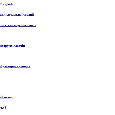
 у дітей
менти локальної терапії
 тактики ведення отитів
 інструменти змін
 амбулаторних умовах
ий огляд
уку?