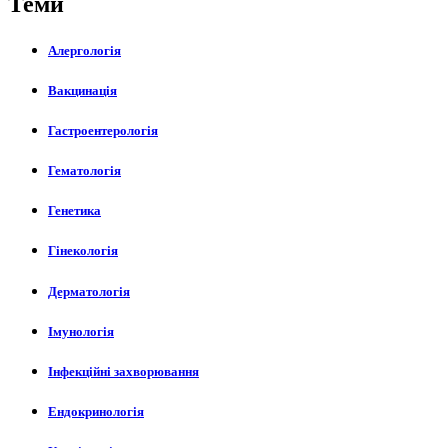
Теми
Алергологія
Вакцинація
Гастроентерологія
Гематологія
Генетика
Гінекологія
Дерматологія
Імунологія
Інфекційні захворювання
Ендокринологія