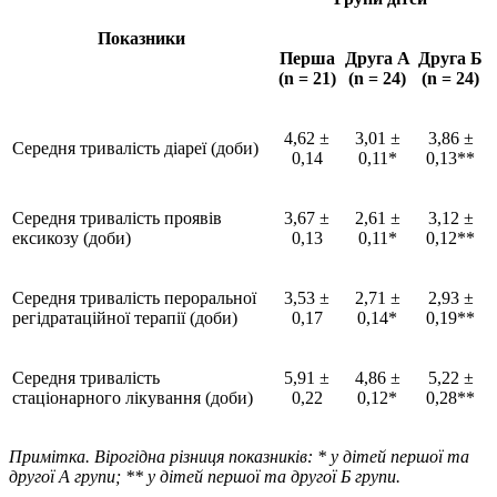
Показники
Перша
Друга А
Друга Б
(n = 21)
(n = 24)
(n = 24)
4,62 ±
3,01 ±
3,86 ±
Середня тривалість діареї (доби)
0,14
0,11*
0,13**
Середня тривалість проявів
3,67 ±
2,61 ±
3,12 ±
ексикозу (доби)
0,13
0,11*
0,12**
Середня тривалість пероральної
3,53 ±
2,71 ±
2,93 ±
регідратаційної терапії (доби)
0,17
0,14*
0,19**
Середня тривалість
5,91 ±
4,86 ±
5,22 ±
стаціонарного лікування (доби)
0,22
0,12*
0,28**
Примітка. Вірогідна різниця показників: * у дітей першої та
другої А групи; ** у дітей першої та другої Б групи.