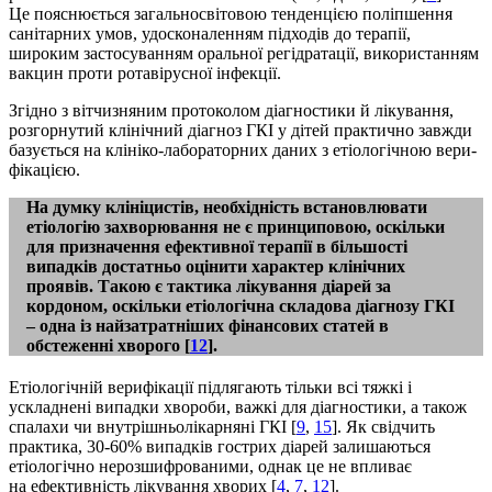
Це пояснюється загальносвітовою тенденцією поліпшення
санітарних умов, удосконаленням підходів до терапії,
широким застосуванням оральної регідратації, використанням
вакцин проти ротавірусної інфекції.
Згідно з вітчизняним протоколом діагностики й лікування,
розгорнутий клінічний діагноз ГКІ у дітей практично завжди
базується на клініко-лабораторних даних з етіологічною вери­
фікацією.
На думку клініцистів, необхідність встановлювати
етіологію захворювання не є принциповою, оскільки
для призначення ефективної терапії в більшості
випадків достатньо оцінити характер клінічних
проявів. Такою є тактика лікування діарей за
кордоном, оскільки етіологічна складова діагнозу ГКІ
– одна із найзатратніших фінансових статей в
обстеженні хворого [
12
].
Етіологічній верифікації підлягають тільки всі тяжкі і
ускладнені випадки хвороби, важкі для діагностики, а також
спалахи чи внутрішньолікарняні ГКІ [
9
,
15
]. Як свідчить
практика, 30-60% випадків гострих діарей залишаються
етіологічно нерозшифрованими, однак це не впливає
на ефективність лікування хворих [
4
,
7
,
12
].