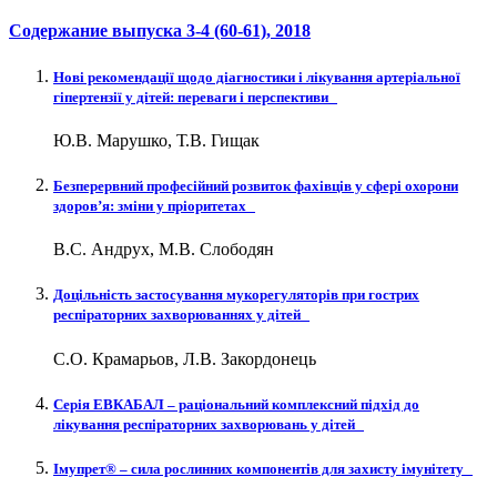
Содержание выпуска
3-4 (60-61)
, 2018
Нові рекомендації щодо діагностики і лікування артеріальної
гіпертензії у дітей: переваги і перспективи
Ю.В. Марушко, Т.В. Гищак
Безперервний професійний розвиток фахівців у сфері охорони
здоров’я: зміни у пріоритетах
В.С. Андрух, М.В. Слободян
Доцільність застосування мукорегуляторів при гострих
респіраторних захворюваннях у дітей
С.О. Крамарьов, Л.В. Закордонець
Серія ЕВКАБАЛ – раціональний комплексний підхід до
лікування респіраторних захворювань у дітей
Імупрет® – сила рослинних компонентів для захисту імунітету