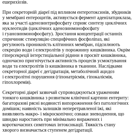
ешерихіозів.
При секреторній діареї під впливом ентеротоксинів, збудників
у мембрані ентероцитів, активується фермент аденілатциклаза,
яка за участі аденозинтрифосфату сприяє синтезу циклічних
нуклеотидів (циклічних аденозинмонофосфату
і гуанозинмонофосфату). Зростання концентрації останніх
спричиняє стимуляцію специфічних фосфоліпаз, які
регулюють проникність клітинних мембран, підсилюють
секрецію води і електролітів у порожнину кишківника. Окрім
гіперсекреції інтерстиціальної рідини в просвіт кишківника,
одночасно пригнічується активність процесів усмоктування
води та електролітів із кишківника в тканини. Наслідками
секреторної діареї є дегідратація, метаболічний ацидоз
і електролітні порушення (гіпо­натріємія, гіпокаліємія,
гіпохлоремія).
Секреторні діареї зазвичай супроводжуються ураженням
тонкого кишківника з розвитком клінічної картини ентериту:
багаторазові рясні водянисті випорожнення без патологічних
домішок; наявність залишків неперетравленої їжі, які
виявляють макро- і мікроскопічно; ознаки зневоднення, що
швидко наростають при мінімально виражених і
короткочасних симптомах інтоксикації. Тяжкість стану
хворого визначається ступенем дегідратації.