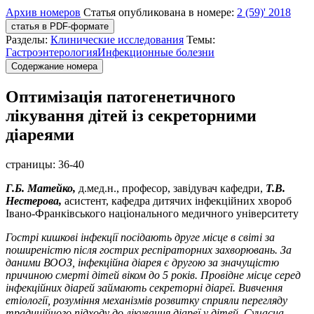
Архив номеров
Статья опубликована в номере:
2 (59)' 2018
статья в PDF-формате
Разделы:
Клинические исследования
Темы:
Гастроэнтерология
Инфекционные болезни
Содержание номера
Оптимізація патогенетичного
лікування дітей із секреторними
діареями
страницы:
36-40
Г.Б. Матейко,
д.мед.н., професор, завідувач кафедри,
Т.В.
Нестерова,
асистент, кафедра дитячих інфекційних хвороб
Івано-Франківського національного медичного університету
Гострі кишкові інфекції посідають друге місце в світі за
поширеністю після гострих респіраторних захворювань. За
даними ВООЗ, інфекційна діарея є другою за значущістю
причиною смерті дітей віком до 5 років. Провідне місце серед
інфекційних діарей займають секреторні діареї. Вивчення
етіології, розуміння механізмів розвитку сприяли перегляду
традиційного підходу до лікування діареї у дітей. Сучасна