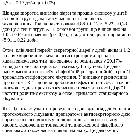
3,53 ± 0,17 доби, р < 0,05).
Швидка зворотна динаміка діареї та проявів екси­козу у дітей
основної групи дала змогу зменшити тривалість
захворювання. Так, вона становила 4,86 ± 0,12 та 5,22 ± 0,28
доби у дітей підгруп А і Б основної групи, що відповідно на
1,05 і 0,69 доби менше (р < 0,05), ніж у дітей групи порівняння
(5,91 ± 0,22 доби).
Отже, клінічний перебіг секреторної діареї у дітей, яким із 1-2-
го дня хвороби призначали антисекреторний препарат,
характеризувався тим, що ексикоз не розвивався у 29,17%
випадків і не спостерігалося ексикозу ІІ ступеня. Це дало
змогу зменшити потребу в інфузійній регідратаційній терапії і
тривалість стаціонарного лікування. У випадку призначення
препарату з 3-4-ї доби хвороби його ефективність була значно
нижчою, однак проявлялася зменшенням тривалості діареї і
частоти розвитку ексикозу, а отже і тривалості стаціонарного
лікування.
Як свідчать результати проведеного дослідження, доповнення
протокольного лікування препаратом з антисекреторною дією
сприяло більш швидкому поліпшенню загального стану
хворих, скороченню тривалості та вираженості діарейного
синдрому, а також частоти явищ ексикозу. Це дало змогу