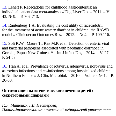
13
. Lehert P. Racecadotril for childhood gastroenteritis: an
individual patient data meta-analysis // Dig Liver Dis. – 2011. – V.
43, № 9. – P. 707-713.
14
. Rautenberg T.А. Evaluating the cost utility of racecadotril
for the treatment of acute watery diarrhea in children: the RAWD
model // Clinicoecon Outcomes Res. – 2012. – № 4. – P. 109-116.
15
. Soli K.W., Maure T., Kas M.P. et al. Detection of enteric viral
and bacterial pathogens associated with paediatric diarrhoea in
Goroka, Papua New Guinea. // – Int J Infect Dis, – 2014. – V. 27. –
P. 54-58.
16
. Tran A. et al. Prevalence of rotavirus, adenovirus, norovirus and
astrovirus infections and co-infections among hospitalized children
in Northern France // J. Clin. Microbiol. – 2010. – Vol. 26, № 1. – P.
26-30.
Оптимизация патогенетического лечения детей с
секреторными диареями
Г.Б., Матейко, Т.В. Нестерова,
Ивано-Франковский национальный медицинский университет