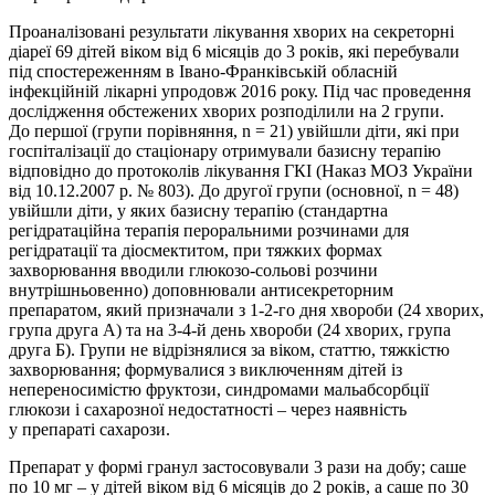
Проаналізовані результати лікування хворих на секреторні
діареї 69 дітей віком від 6 місяців до 3 років, які перебували
під спостереженням в Івано-Франківській обласній
інфекційній лікарні упродовж 2016 року. Під час проведення
дослідження обстежених хворих розподілили на 2 групи.
До першої (групи порівняння, n = 21) увійшли діти, які при
госпіталізації до стаціонару отримували базисну терапію
відповідно до протоколів лікування ГКІ (Наказ МОЗ України
від 10.12.2007 р. № 803). До другої групи (основної, n = 48)
увійшли діти, у яких базисну терапію (стандартна
регідратаційна терапія пероральними розчинами для
регідратації та діосмектитом, при тяжких формах
захворювання вводили глюкозо-сольові розчини
внутрішньовенно) доповнювали антисекреторним
препаратом, який призначали з 1-2-го дня хвороби (24 хворих,
група друга А) та на 3-4-й день хвороби (24 хворих, група
друга Б). Групи не відрізнялися за віком, статтю, тяжкістю
захворювання; формувалися з виключенням дітей із
непереносимістю фруктози, синдромами мальабсорбції
глюкози і сахарозної недостатності – через наявність
у препараті сахарози.
Препарат у формі гранул застосовували 3 рази на добу; саше
по 10 мг – у дітей віком від 6 місяців до 2 років, а саше по 30