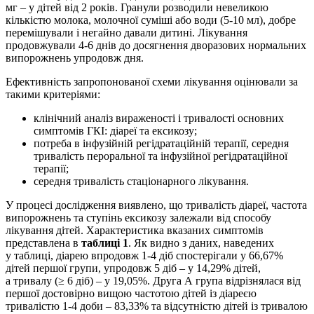
мг – у дітей від 2 років. Гранули розводили невеликою
кількістю молока, молочної суміші або води (5-10 мл), добре
перемішували і негайно давали дитині. Лікування
продовжували 4-6 днів до досягнення дворазових нормальних
випорожнень упродовж дня.
Ефективність запропонованої схеми лікування оцінювали за
такими критеріями:
клінічний аналіз вираженості і тривалості основ­них
симптомів ГКІ: діареї та ексикозу;
потреба в інфузійній регідратаційній терапії, середня
тривалість пероральної та інфузійної регідратаційної
терапії;
середня тривалість стаціонарного лікування.
У процесі дослідження виявлено, що тривалість діареї, частота
випорожнень та ступінь ексикозу залежали від способу
лікування дітей. Характеристика вказаних симптомів
представлена в
таблиці 1
. Як видно з даних, наведених
у таблиці, діарею впродовж 1-4 діб спостерігали у 66,67%
дітей першої групи, упродовж 5 діб – у 14,29% дітей,
а тривалу (≥ 6 діб) – у 19,05%. Друга А група відрізнялася від
першої достовірно вищою частотою дітей із діареєю
тривалістю 1-4 доби – 83,33% та відсутністю дітей із тривалою