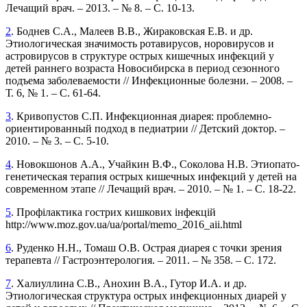
Лечащий врач. – 2013. – № 8. – С. 10-13.
2
. Боднев С.А., Малеев В.В., Жираковская Е.В. и др.
Этиологическая значимость ротавирусов, норовирусов и
астровирусов в структуре острых кишечных инфекций у
детей раннего возраста Новосибирска в период сезонного
подъема заболеваемости // Инфекционные болезни. – 2008. –
Т. 6, № 1. – С. 61-64.
3
. Кривопустов С.П. Инфекционная диарея: проблемно-
ориен­тированный подход в педиатрии // Детский доктор. –
2010. – № 3. – С. 5-10.
4
. Новокшонов А.А., Учайкин В.Ф., Соколова Н.В. Этио­пато­
гене­тическая терапия острых кишечных инфекций у детей на
современном этапе // Лечащий врач. – 2010. – № 1. – С. 18-22.
5
. Профілактика гострих кишкових інфекцій
http://www.moz.gov.ua/ua/portal/memo_2016_aii.html
6
. Руденко Н.Н., Томаш О.В. Острая диарея с точки зрения
терапевта // Гастроэнтерология. – 2011. – № 358. – С. 172.
7
. Халиуллина С.В., Анохин В.А., Гутор И.А. и др.
Этиологическая структура острых инфекционных диарей у