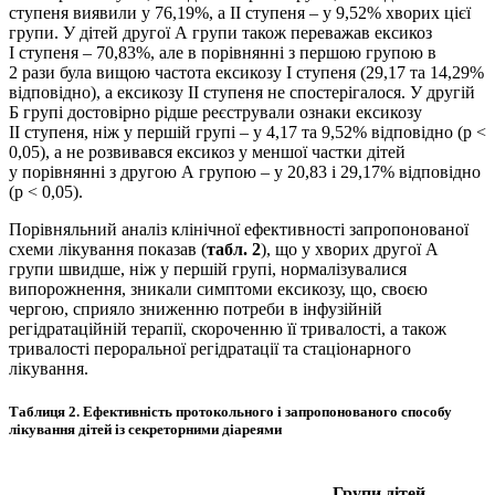
ступеня виявили у 76,19%, а ІІ ступеня – у 9,52% хворих цієї
групи. У дітей другої А групи також переважав ексикоз
І ступеня – 70,83%, але в порівнянні з першою групою в
2 рази була вищою частота ексикозу І ступеня (29,17 та 14,29%
відповідно), а ексикозу ІІ ступеня не спостерігалося. У другій
Б групі достовірно рідше реєстрували ознаки ексикозу
ІІ ступеня, ніж у першій групі – у 4,17 та 9,52% відповідно (р <
0,05), а не розвивався ексикоз у меншої частки дітей
у порівнянні з другою А групою – у 20,83 і 29,17% відповідно
(р < 0,05).
Порівняльний аналіз клінічної ефективності запропонованої
схеми лікування показав (
табл. 2
), що у хворих другої А
групи швидше, ніж у першій групі, нормалізувалися
випорожнення, зникали симптоми ексикозу, що, своєю
чергою, сприяло зниженню потреби в інфузійній
регідратаційній терапії, скороченню її тривалості, а також
тривалості пероральної регідратації та стаціонарного
лікування.
Таблиця 2.
Ефективність протокольного і запропонованого способу
лікування дітей із секреторними діареями
Групи дітей