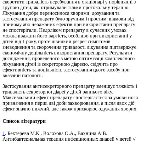
скоротити тривалість перебування в стаціо­нарі у порівнянні з
групою дітей, які отримували тільки протокольну терапію.
Лікування добре переносилося хворими, дозування та
застосування препарату було зручним і простим, відмови від
прийому або небажаних ефектів при використанні препарату
не спостерігали. Недоліком препарату в сучасних умовах
можна вважати його вартість, особливо при використанні у
дітей від 1 року, проте швидкий регрес симптомів
зневоднення та скорочення тривалості лікування підтверджує
економічну доцільність використання препарату. Результати
дослідження, проведеного з метою оптимізації комплексного
лікування дітей із секреторною діареєю, свідчить про
ефективність та доцільність застосування цього засобу при
вказаній патології.
Застосування антисекреторного препарату зменшує тяжкість і
тривалість секреторної діареї у дітей раннього віку.
Максимальний ефект препарату спостерігається за умови його
призначення в перші дві доби захворювання, а після двох діб
ефект значно нижчий, але також прискорює одужання хворих.
Список літератури
1
. Бехтерева М.К., Волохова О.А., Вахнина А.В.
Антибактериальная терапия инфекционных диарей у детей //