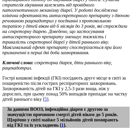
стратегія лікування залежить від провідного
патогенетичного механізму діареї. У роботі досліджена
клінічна ефективність антисекреторного препарату з діючою
речовиною рацекадотрил у поєднанні з протокольною
терапією у дітей віком від 6 місяців до 3 років, які страждали
на секреторну діарею. Доведено, що застосування
антисекреторного препарату зменшує тяжкість і
тривалість секреторної діареї у дітей раннього віку.
Максимальний ефект препарату спостерігається при його
призначенні в перші дві доби захворювання.
Ключові слова:
секреторна діарея, діти раннього віку,
рацекадотрил.
Гострі кишкові інфекції (ГКІ) посідають друге місце в світі за
поширеністю після гострих респіраторних захворювань.
Захворюваність дітей на ГКІ у 2,5-3 рази вища, ніж у
дорослих, при цьому понад 50% випадків припадає на частку
дітей раннього віку [
5
].
За даними ВООЗ, інфекційна діарея є другою за
значущістю причиною смерті дітей віком до 5 років.
Щорічно у світі майже 5 мільйонів дітей помирають
від ГКІ та їх ускладнень [
1
].