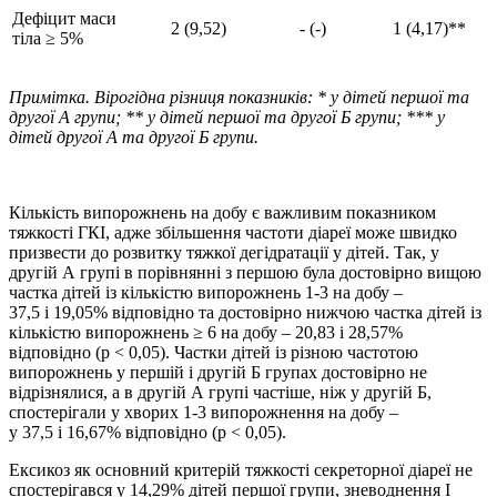
Дефіцит маси
2 (9,52)
- (-)
1 (4,17)**
тіла ≥ 5%
Примітка. Вірогідна різниця показників: * у дітей першої та
другої А групи; ** у дітей першої та другої Б групи; *** у
дітей другої А та другої Б групи.
Кількість випорожнень на добу є важливим показником
тяжкості ГКІ, адже збільшення частоти діареї може швидко
призвести до розвитку тяжкої дегідратації у дітей. Так, у
другій А групі в порівнянні з першою була достовірно вищою
частка дітей із кількістю випорожнень 1-3 на добу –
37,5 і 19,05% відповідно та достовірно нижчою частка дітей із
кількістю випорожнень ≥ 6 на добу – 20,83 і 28,57%
відповідно (р < 0,05). Частки дітей із різною частотою
випорожнень у першій і другій Б групах достовірно не
відрізнялися, а в другій А групі частіше, ніж у другій Б,
спостерігали у хворих 1-3 випорожнення на добу –
у 37,5 і 16,67% відповідно (р < 0,05).
Ексикоз як основний критерій тяжкості секреторної діареї не
спостерігався у 14,29% дітей першої групи, зневоднення І