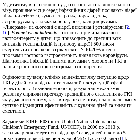
У дитячому віці, особливо у дітей раннього та дошкільного
віку, провідне місце серед інфекційних діарей посідають діареї
вірусної етіології, зумовлені рота-, норо-, адено-,
астровірусами, а також корона-, рео-, каліцивірусами.
«Лідерами» на сьогодні є діареї, викликані ротавірусами [
2
,
16
].
Ротавірусна інфекція
– основна причина тяжкого
гастроентериту у дітей, що призводить до третини всіх
випадків госпіталізацій із приводу діареї і 500 тисяч
смертельних наслідків за рік у світі. У 10-20% дітей із
проявами гострого гастроентериту виявляють норовіруси.
Діагностика інфекцій іншими вірусами у хворих на ГКІ в
нашій країні поки що не отримала поширення.
Оцінюючи сучасну клініко-епідеміологічну ситуа­цію щодо
ГКІ у дітей, слід відзначити чималий поступ у цій сфері
інфектології. Вивчення етіології, розуміння механізмів
розвитку сприяли перегляду традиційного ставлення до ГКІ
як у діагностичному, так і в терапевтичному плані, дали змогу
суттєво підвищити ефективність лікування дітей та знизити
смертність.
За даними ЮНІСЕФ (англ. United Nations Inter­na­tional
Children’s Emergency Fund, UNICEF), із 2000 по 2013 р.
загальна річна смертність від діареї серед дітей віком до 5
років зменшилася більше ніж на 50% (з 1,2 до 0,6 млн) [
1
].