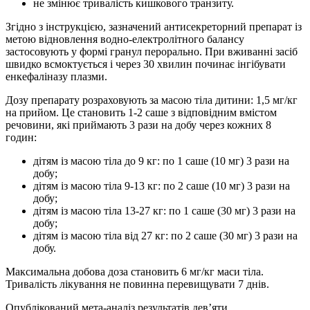
не змінює тривалість кишкового транзиту.
Згідно з інструкцією, зазначений антисекреторний препарат із
метою відновлення водно-електролітного балансу
застосовують у формі гранул перорально. При вживанні засіб
швидко всмоктується і через 30 хвилин починає інгібувати
енкефаліназу плазми.
Дозу препарату розраховують за масою тіла дитини: 1,5 мг/кг
на прийом. Це становить 1-2 саше з відповідним вмістом
речовини, які приймають 3 рази на добу через кожних 8
годин:
дітям із масою тіла до 9 кг: по 1 саше (10 мг) 3 рази на
добу;
дітям із масою тіла 9-13 кг: по 2 саше (10 мг) 3 рази на
добу;
дітям із масою тіла 13-27 кг: по 1 саше (30 мг) 3 рази на
добу;
дітям із масою тіла від 27 кг: по 2 саше (30 мг) 3 рази на
добу.
Максимальна добова доза становить 6 мг/кг маси тіла.
Тривалість лікування не повинна перевищувати 7 днів.
Опублікований мета-аналіз результатів дев’яти