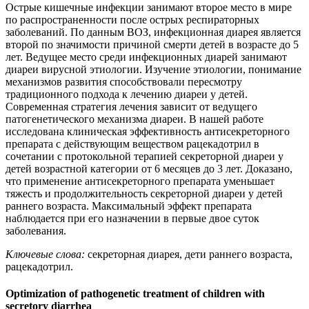
Острые кишечные инфекции занимают второе место в мире
по распространенности после острых респираторных
заболеваний. По данным ВОЗ, инфекционная диарея является
второй по значимости причиной смерти детей в возрасте до 5
лет. Ведущее место среди инфекционных диарей занимают
диареи вирусной этиологии. Изучение этиологии, понимание
механизмов развития способствовали пересмотру
традиционного подхода к лечению диареи у детей.
Современная стратегия лечения зависит от ведущего
патогенетического механизма диареи. В нашей работе
исследована клиническая эффективность антисекреторного
препарата с действующим веществом рацекадотрил в
сочетании с протокольной терапией секреторной диареи у
детей воз­раст­ной категории от 6 месяцев до 3 лет. Доказано,
что применение антисекреторного препарата уменьшает
тяжесть и продолжительность секреторной диареи у детей
раннего возраста. Максимальный эффект препарата
наблюдается при его назначении в первые двое суток
заболевания.
Ключевые слова:
секреторная диарея, дети раннего возраста,
рацекадотрил.
Optimization of pathogenetic treatment of children with
secretory diarrhea