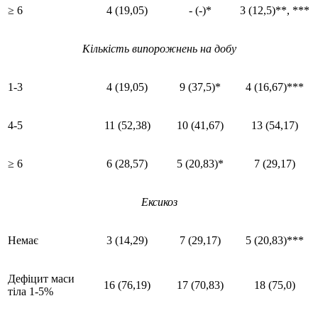
≥ 6
4 (19,05)
- (-)*
3 (12,5)**, ***
Кількість випорожнень на добу
1-3
4 (19,05)
9 (37,5)*
4 (16,67)***
4-5
11 (52,38)
10 (41,67)
13 (54,17)
≥ 6
6 (28,57)
5 (20,83)*
7 (29,17)
Ексикоз
Немає
3 (14,29)
7 (29,17)
5 (20,83)***
Дефіцит маси
16 (76,19)
17 (70,83)
18 (75,0)
тіла 1-5%