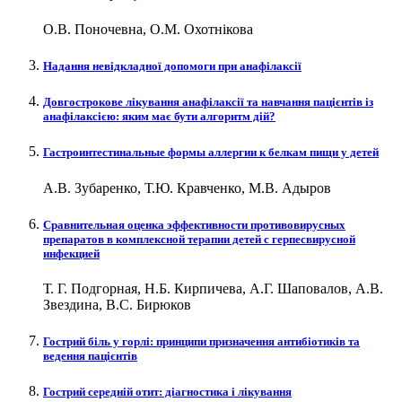
О.В. Поночевна, О.М. Охотнікова
Надання невідкладної допомоги при анафілаксії
Довгострокове лікування анафілаксії та навчання пацієнтів із
анафілаксією: яким має бути алгоритм дій?
Гастроинтестинальные формы аллергии к белкам пищи у детей
А.В. Зубаренко, Т.Ю. Кравченко, М.В. Адыров
Сравнительная оценка эффективности противовирусных
препаратов в комплексной терапии детей с герпесвирусной
инфекцией
Т. Г. Подгорная, Н.Б. Кирпичева, А.Г. Шаповалов, А.В.
Звездина, В.С. Бирюков
Гострий біль у горлі: принципи призначення антибіотиків та
ведення пацієнтів
Гострий середній отит: діагностика і лікування