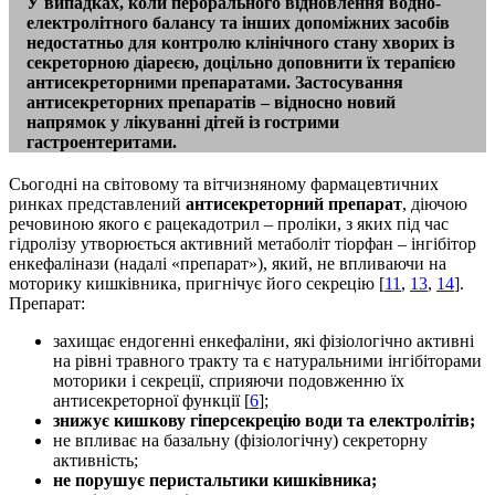
У випадках, коли перорального відновлення водно-
електролітного балансу та інших допоміжних засобів
недостатньо для контролю клінічного стану хворих із
секреторною діареєю, доцільно доповнити їх терапією
антисекреторними препаратами. Застосування
антисекреторних препаратів – відносно новий
напрямок у лікуванні дітей із гострими
гастроентеритами.
Сьогодні на світовому та вітчизняному фармацевтичних
ринках представлений
антисекреторний препарат
, діючою
речовиною якого є рацекадотрил – проліки, з яких під час
гідролізу утворюється активний метаболіт тіорфан – інгібітор
енкефалінази (надалі «препарат»), який, не впливаючи на
моторику кишківника, пригнічує його секрецію [
11
,
13
,
14
].
Препарат:
захищає ендогенні енкефаліни, які фізіологічно активні
на рівні травного тракту та є натуральними інгібіторами
моторики і секреції, сприяючи подовженню їх
антисекреторної функції [
6
];
знижує кишкову гіперсекрецію води та електро­літів
;
не впливає на базальну (фізіологічну) секреторну
активність;
не порушує перистальтики кишківника;