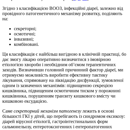
Згідно з класифікацією ВООЗ, інфекційні діареї, залежно від
провідного патогенетичного механізму розвитку, поділяють
на:
секреторні;
осмотичні;
інвазивні;
комбіновані.
Ця класифікація є найбільш вигідною в клінічній практиці, бо
дає змогу лікарю оперативно визначитися з імовірною
етіологією хвороби і необхідним об’ємом терапевтичних
заходів. Визначивши голов­ний причинний фактор діареї, ми
отримуємо можливість виробити ефективну тактику
лікування, спрямовану на ліквідацію дисфункції, зумовленої
одним із зазначених механізмів: підвищеною секрецією
кишківника, підвищеним осмотичним тиском у порожнині
кишківника, порушенням транзиту кишкового вмісту чи
кишковою ексудацією.
Саме
секреторний механізм патогенезу
лежить в основі
більшості ГКІ у дітей, що перебігають із синдромом ексикозу:
діарей вірусної етіології, гастроінтестинальних форм
сальмонельозу, ентеротоксигенних і ентеропатогенних