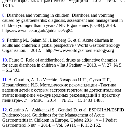
детей и взрослых // Практическая медицина – 2012. – № 6. – С.
13-15.
8
. Diarrhoea and vomiting in children: Diarrhoea and vomiting
caused by gastroenteritis: diagnosis, assessment and management in
children younger than 5 years / NICE guidelines [CG84], 2014.
https://www.nice.org.uk/guidance/cg84
9
. Farthing M., Salam M., Lindberg G. et al. Acute diarrhea in
adults and children: a global perspective / World Gastroenterology
Organisation. – 2012. – http://www.worldgastroenterology.org
10
. Faure C. Role of antidiarrhoeal drugs as adjunctive therapies
for acu­te diarrhoea in children // Int J Pediatr. – 2013. – V. 27, № 5.
– 612403.
11
. A. Guarino, A. Lo Vecchio, Захарова И.Н., Сугян Н.Г.,
Исраил­бекова И.Б. Методические рекомендации «Тактика
ведения детей с острым гастроэнтеритом на догоспитальном
этапе: внедрение международных рекомендаций в практикy
педиатра». // – РМЖ. – 2014. – № 21. – С. 1483-1488.
12
. Guarino А., Ashkenazi S., Gendrel D. et al. ESPGHAN/ESPID
Evidence-based Guidelines for the Management of Acute
Gastroenteritis in Children in Europe. Update 2014. // – J Pediat
Gastroenterol Nutr. – 2014. – Vol. 59 (1). – P. 132-152.