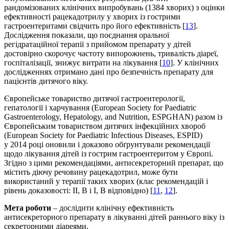
рандомізованих клінічних випробувань (1384 хворих) з оцінки
ефективності рацекадотрилу у хворих із гострими
гастроентеритами свідчить про його ефективність [
13
].
Дослідження показали, що поєднання оральної
регідратаційної терапії з прийомом препарату у дітей
достовірно скорочує частоту випорожнень, тривалість діареї,
госпіталізації, знижує витрати на лікування [
10
]. У клінічних
дослідженнях отримано дані про безпечність препарату для
пацієнтів дитячого віку.
Європейське товариство дитячої гастроентерології,
гепатології і харчування (European Society for Paediatric
Gastroenterology, Hepatology, and Nutrition, ESPGHAN) разом із
Європейським товариством дитячих інфекційних хвороб
(European Society for Paediatric Infectious Diseases, ESPID)
у 2014 році оновили і доказово обґрунтували рекомендації
щодо лікування дітей із гострим гастроентеритом у Європі.
Згідно з цими рекомендаціями, антисекреторний препарат, що
містить діючу речовину рацекадотрил, може бути
використаний у терапії таких хворих (клас рекомендацій і
рівень доказовості: II, B і I, B відповідно) [
11
,
12
].
Мета роботи
– дослідити клінічну ефективність
антисекреторного препарату в лікуванні дітей раннього віку із
секреторними діареями.