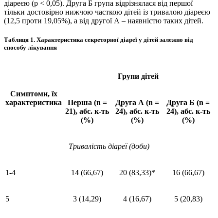
діареєю (р < 0,05). Друга Б група відрізнялася від першої
тільки достовірно нижчою часткою дітей із тривалою діареєю
(12,5 проти 19,05%), а від другої А – наявністю таких дітей.
Таблиця 1.
Характеристика секреторної діареї у дітей залежно від
способу лікування
Групи дітей
Симптоми, їх
характеристика
Перша (n =
Друга А (n =
Друга Б (n =
21), абс. к-ть
24), абс. к-ть
24), абс. к-ть
(%)
(%)
(%)
Тривалість діареї (доби)
1-4
14 (66,67)
20 (83,33)*
16 (66,67)
5
3 (14,29)
4 (16,67)
5 (20,83)