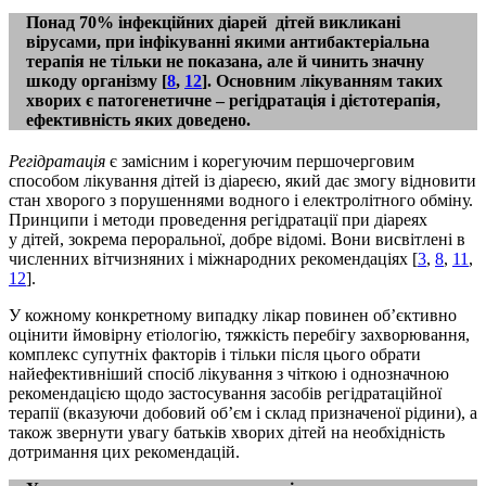
Понад 70% інфекційних діарей дітей викликані
вірусами, при інфікуванні якими антибактеріальна
терапія не тільки не показана, але й чинить значну
шкоду організму [
8
,
12
]. Основним лікуванням таких
хворих є патогенетичне – регідратація і дієтотерапія,
ефективність яких доведено.
Регідратація
є замісним і корегуючим першочерговим
способом лікування дітей із діареєю, який дає змогу відновити
стан хворого з порушеннями водного і електролітного обміну.
Принципи і методи проведення регідратації при діареях
у дітей, зокрема пероральної, добре відомі. Вони висвітлені в
численних вітчизняних і міжнародних рекомендаціях [
3
,
8
,
11
,
12
].
У кожному конкретному випадку лікар повинен об’єктивно
оцінити ймовірну етіологію, тяжкість перебігу захворювання,
комплекс супутніх факторів і тільки після цього обрати
найефективніший спосіб лікування з чіткою і однозначною
рекомендацією щодо застосування засобів регідратаційної
терапії (вказуючи добовий об’єм і склад призначеної рідини), а
також звернути увагу батьків хворих дітей на необхідність
дотримання цих рекомендацій.