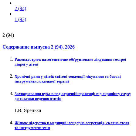
2 (94)
1 (93)
2 (94)
Содержание выпуска
2 (94)
, 2026
Рацекадотрил: патогенетично обґрунтоване лікування гострої
діареї у дітей
Хронічні рани у дітей: світові тенденції лікування та базові
інструменти локальної терапії
Захворювання вуха в педіатричній практиці: від скринінгу слуху
до тактики ведення отитів
Г.В. Ярецька
Жіноче лідерство в медицині: гендерна сегрегація, скляна стеля
та інструменти змін