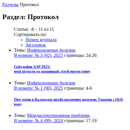
Разделы
Протокол
Раздел:
Протокол
Статьи: -8 – 11 из 11
Сортировать по:
Номер журнала
Заголовок
Темы:
Инфекционные болезни
В номере:
№ 3 (92), 2025
страницы:
24-26
Гайдлайни AAP 2025:
нові підходи до вакцинації дітей проти грипу
Темы:
Инфекционные болезни
В номере:
№ 1 (90), 2025
страницы:
4-6
Про зміни в Календарі профілактичних щеплень України з 2026
року
Темы:
Междисциплинарная проблема
В номере:
№ 4 (89), 2024
страницы:
17-19