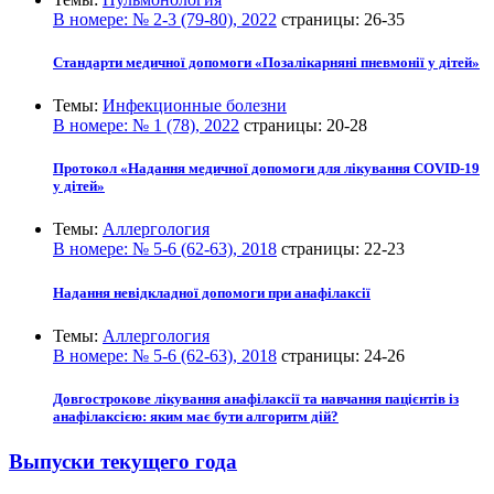
В номере:
№ 2-3 (79-80), 2022
страницы:
26-35
Стандарти медичної допомоги «Позалікарняні пневмонії у дітей»
Темы:
Инфекционные болезни
В номере:
№ 1 (78), 2022
страницы:
20-28
Протокол «Надання медичної допомоги для лікування COVID‑19
у дітей»
Темы:
Аллергология
В номере:
№ 5-6 (62-63), 2018
страницы:
22-23
Надання невідкладної допомоги при анафілаксії
Темы:
Аллергология
В номере:
№ 5-6 (62-63), 2018
страницы:
24-26
Довгострокове лікування анафілаксії та навчання пацієнтів із
анафілаксією: яким має бути алгоритм дій?
Выпуски текущего года