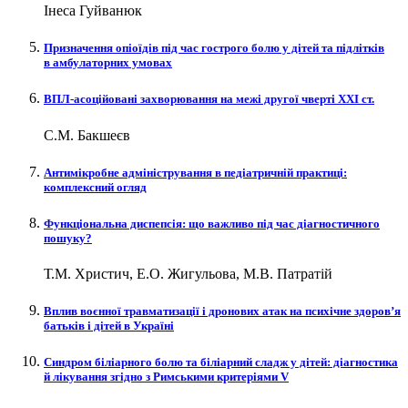
Інеса Гуйванюк
Призначення опіоїдів під час гострого болю у дітей та підлітків
в амбулаторних умовах
ВПЛ-асоційовані захворювання на межі другої чверті XXI ст.
С.М. Бакшеєв
Антимікробне адміністрування в педіатричній практиці:
комплексний огляд
Функціональна диспепсія: що важливо під час діагностичного
пошуку?
Т.М. Христич, Е.О. Жигульова, М.В. Патратій
Вплив воєнної травматизації і дронових атак на психічне здоров’я
батьків і дітей в Україні
Синдром біліарного болю та біліарний сладж у дітей: діагностика
й лікування згідно з Римськими критеріями V