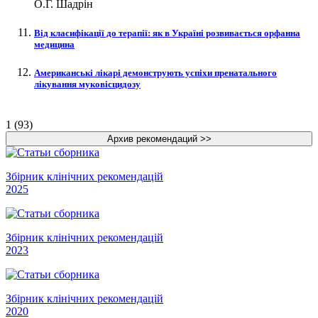
О.Г. Шадрін
Від класифікації до терапії: як в Україні розвивається орфанна
медицина
Американські лікарі демонструють успіхи пренатального
лікування муковісцидозу
1 (93)
Збірник клінічних рекомендацій
2025
Збірник клінічних рекомендацій
2023
Збірник клінічних рекомендацій
2020