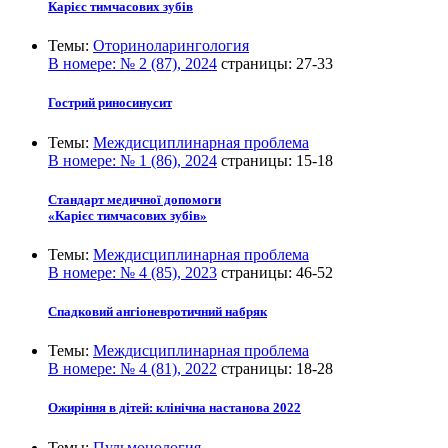
Карієс тимчасових зубів
Темы:
Оториноларингология
В номере:
№ 2 (87), 2024
страницы:
27-33
Гострий риносинусит
Темы:
Междисциплинарная проблема
В номере:
№ 1 (86), 2024
страницы:
15-18
Стандарт медичної допомоги
«Карієс тимчасових зубів»
Темы:
Междисциплинарная проблема
В номере:
№ 4 (85), 2023
страницы:
46-52
Спадковий ангіоневротичний набряк
Темы:
Междисциплинарная проблема
В номере:
№ 4 (81), 2022
страницы:
18-28
Ожиріння в дітей: клінічна настанова 2022
Темы:
Пульмонология