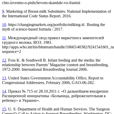
chto-izvestno-o-pishchevom-skandale-vo-frantsii
9
. Marketing of Breast-milk Substitutes: National Implementation of
the International Code Status Report. 2016.
10
. https://changingmarkets.org/portfolio/milking-it/. Busting the
myth of science-based formula / 2017.
11
. Международный свод правил маркетинга заменителей
грудного молока. ВОЗ. 1981.
http://apps.who.int/iris/bitstream/handle/10665/40382/9241541601_ru
sequence=2
12
. Foss K. & Southwell B. Infant feeding and the media: the
relationship between Parents’ Magazine content and breastfeeding,
1972-2000. International Breastfeeding Journal 2006.
13
. United States Government Accountability Office, Report to
Congressional Addressees, February 2006, GAO-06-282.
14
. Приказ № 715 от 28.10.2011 г. «О дальнейшем внедрении
Расширенной инициативы «Больница, доброжелательная к
ребенку» в Украине».
15
. U. S. Department of Health and Human Services. The Surgeon
General’s Call to Action to Support Breastfeeding. Washington, DC: