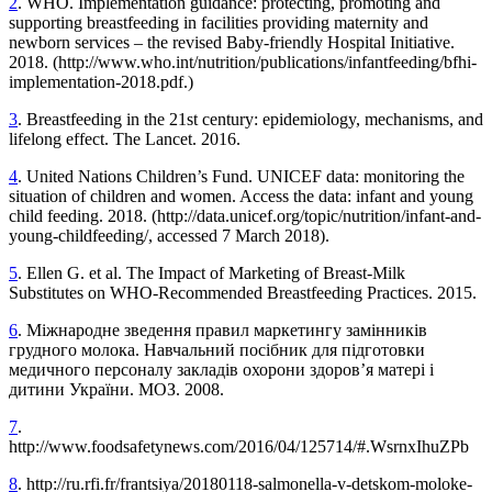
2
. WHO. Implementation guidance: protecting, promoting and
supporting breastfeeding in facilities providing maternity and
newborn services – the revised Baby-friendly Hospital Initiative.
2018. (http://www.who.int/nutrition/publications/infantfeeding/bfhi-
implementation-2018.pdf.)
3
. Breastfeeding in the 21st century: epidemiology, mechanisms, and
lifelong effect. The Lancet. 2016.
4
. United Nations Children’s Fund. UNICEF data: monitoring the
situation of children and women. Access the data: infant and young
child feeding. 2018. (http://data.unicef.org/topic/nutrition/infant-and-
young-childfeeding/, accessed 7 March 2018).
5
. Ellen G. et al. The Impact of Marketing of Breast-Milk
Substitutes on WHO-Recommended Breastfeeding Practices. 2015.
6
. Міжнародне зведення правил маркетингу замінників
грудного молока. Навчальний посібник для підготовки
медичного персоналу закладів охорони здоров’я матері і
дитини України. МОЗ. 2008.
7
.
http://www.foodsafetynews.com/2016/04/125714/#.WsrnxIhuZPb
8
. http://ru.rfi.fr/frantsiya/20180118-salmonella-v-detskom-moloke-