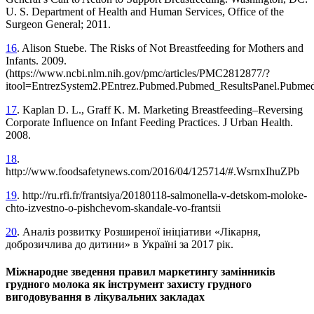
U. S. Department of Health and Human Services, Office of the
Surgeon General; 2011.
16
. Alison Stuebe. The Risks of Not Breastfeeding for Mothers and
Infants. 2009.
(https://www.ncbi.nlm.nih.gov/pmc/articles/PMC2812877/?
itool=EntrezSystem2.PEntrez.Pubmed.Pubmed_ResultsPanel.Pubm
17
. Kaplan D. L., Graff K. M. Marketing Breastfeeding–Reversing
Corporate Influence on Infant Feeding Practices. J Urban Health.
2008.
18
.
http://www.foodsafetynews.com/2016/04/125714/#.WsrnxIhuZPb
19
. http://ru.rfi.fr/frantsiya/20180118-salmonella-v-detskom-moloke-
chto-izvestno-o-pishchevom-skandale-vo-frantsii
20
. Аналіз розвитку Розширеної ініціативи «Лікарня,
доброзичлива до дитини» в Україні за 2017 рік.
Міжнародне зведення правил маркетингу замінників
грудного молока як інструмент захисту грудного
вигодовування в лікувальних закладах