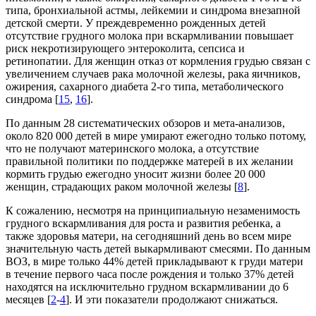
типа, бронхиальной астмы, лейкемии и синдрома внезапной
детской смерти. У преждевременно рожденных детей
отсутствие грудного молока при вскармливании повышает
риск некротизирующего энтероколита, сепсиса и
ретинопатии. Для женщин отказ от кормления грудью связан с
увеличением случаев рака молочной железы, рака яичников,
ожирения, сахарного диабета 2-го типа, метаболического
синдрома [
15
,
16
].
По данным 28 систематических обзоров и мета-анализов,
около 820 000 детей в мире умирают ежегодно только потому,
что не получают материнского молока, а отсутствие
правильной политики по поддержке матерей в их желании
кормить грудью ежегодно уносит жизни более 20 000
женщин, страдающих раком молочной железы [
8
].
К сожалению, несмотря на принципиальную незаменимость
грудного вскармливания для роста и развития ребенка, а
также здоровья матери, на сегодняшний день во всем мире
значительную часть детей выкармливают смесями. По данным
ВОЗ, в мире только 44% детей прикладывают к груди матери
в течение первого часа после рождения и только 37% детей
находятся на исключительно грудном вскармливании до 6
месяцев [
2
-
4
]. И эти показатели продолжают снижаться.