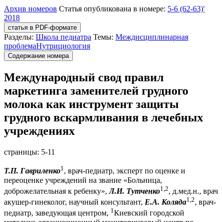
Архив номеров
Статья опубликована в номере:
5-6 (62-63)'
2018
статья в PDF-формате
Разделы:
Школа педиатра
Темы:
Междисциплинарная
проблема
Нутрициология
Содержание номера
Международный свод правил
маркетинга заменителей грудного
молока как инструмент защиты
грудного вскармливания в лечебных
учреждениях
страницы:
5-11
1
Т.П. Гавриленко
, врач-педиатр, эксперт по оценке и
переоценке учреждений на звание «Больница,
1,2
доброжелательная к ребенку»,
Л.И. Тутченко
, д.мед.н., врач
1,2
акушер-гинеколог, научный консультант,
Е.А. Коляда
, врач-
1
педиатр, заведующая центром,
Киевский городской