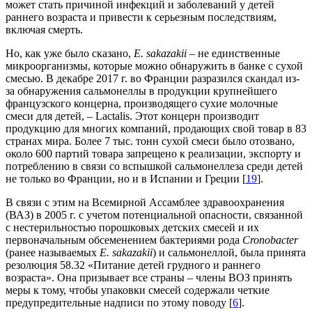
может стать причиной инфекций и заболеваний у детей
раннего возраста и привести к серьезным последствиям,
включая смерть.
Но, как уже было сказано,
Е. sakazakii
– не единственные
микроорганизмы, которые можно обнаружить в банке с сухой
смесью. В декабре 2017 г. во Франции разразился скандал из-
за обнаружения сальмонеллы в продукции крупнейшего
французского концерна, производящего сухие молочные
смеси для детей, – Lactalis. Этот концерн производит
продукцию для многих компаний, продающих свой товар в 83
странах мира. Более 7 тыс. тонн сухой смеси было отозвано,
около 600 партий товара запрещено к реализации, экспорту и
потреблению в связи со вспышкой сальмонеллеза среди детей
не только во Франции, но и в Испании и Греции [
19
].
В связи с этим на Всемирной Ассамблее здравоохранения
(ВАЗ) в 2005 г. с учетом потенциальной опасности, связанной
с нестерильностью порошковых детских смесей и их
первоначальным обсеменением бактериями рода
Cronobacter
(ранее называемых
E. sakazakii
) и сальмонеллой, была принята
резолюция 58.32 «Питание детей грудного и раннего
возраста». Она призывает все страны – члены ВОЗ принять
меры к тому, чтобы упаковки смесей содержали четкие
предупредительные надписи по этому поводу [
6
].