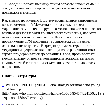
10. Координировать выписку таким образом, чтобы семьи и
младенцы имели своевременный доступ к постоянной
поддержке и помощи.
Как видим, по мнению ВОЗ, неукоснительное выполнение
всех рекомендаций Международного свода правил
маркетинга заменителей грудного молока является настолько
важным для поддержки грудного вскармливания, что этот
пункт вынесен на первое место. Поскольку любое
продвижение ЗГМ подрывает грудное вскармливание,
оказывает непоправимый вред здоровью матерей и детей,
медицинские учреждения и медицинские работники обязаны
строго придерживаться требований Свода, противостоять
вмешательству бизнеса в медицинские вопросы питания
грудных детей и стоять на страже интересов и прав своих
пациентов.
Список литературы
1
. WHO & UNICEF. (2003). Global strategy for infant and young
child feeding.
(http://apps.who.int/iris/bitstream/handle/10665/85457/9241562218_r
sequence=1&isAllowed=y).