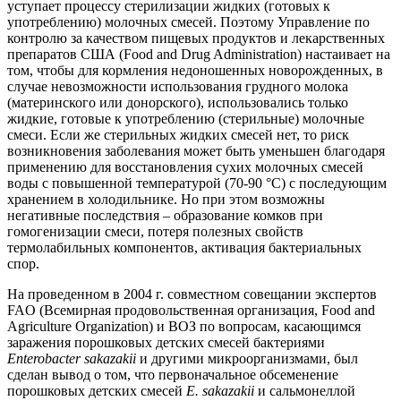
уступает процессу стерилизации жидких (готовых к
употреблению) молочных смесей. Поэтому Управление по
контролю за качеством пищевых продуктов и лекарственных
препаратов США (Food and Drug Administration) настаивает на
том, чтобы для кормления недоношенных новорожденных, в
случае невозможности использования грудного молока
(материнского или донорского), использовались только
жидкие, готовые к употреблению (стерильные) молочные
смеси. Если же стерильных жидких смесей нет, то риск
возникновения заболевания может быть уменьшен благодаря
применению для восстановления сухих молочных смесей
воды с повышенной температурой (70-90 °C) с последующим
хранением в холодильнике. Но при этом возможны
негативные последствия – образование комков при
гомогенизации смеси, потеря полезных свойств
термолабильных компонентов, активация бактериальных
спор.
На проведенном в 2004 г. совместном совещании экспертов
FAO (Всемирная продовольственная организация, Food and
Agriculture Organization) и ВОЗ по вопросам, касающимся
заражения порошковых детских смесей бактериями
Enterobacter sakazakii
и другими микроорганизмами, был
сделан вывод о том, что первоначальное обсеменение
порошковых детских смесей
Е.
sakazakii
и сальмонеллой