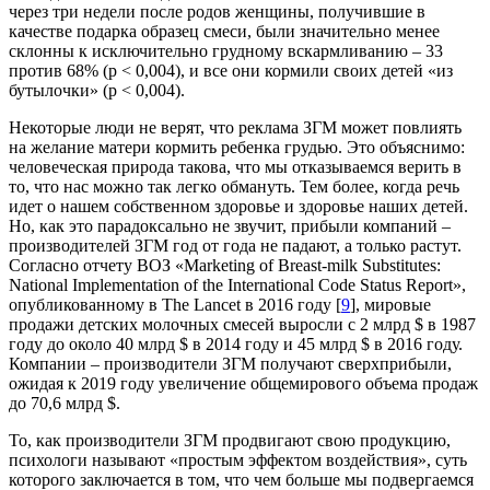
через три недели после родов женщины, получившие в
качестве подарка образец смеси, были значительно менее
склонны к исключительно грудному вскармливанию – 33
против 68% (p < 0,004), и все они кормили своих детей «из
бутылочки» (p < 0,004).
Некоторые люди не верят, что реклама ЗГМ может повлиять
на желание матери кормить ребенка грудью. Это объяснимо:
человеческая природа такова, что мы отказываемся верить в
то, что нас можно так легко обмануть. Тем более, когда речь
идет о нашем собственном здоровье и здоровье наших детей.
Но, как это парадоксально не звучит, прибыли компаний –
производителей ЗГМ год от года не падают, а только растут.
Согласно отчету ВОЗ «Marketing of Breast-milk Substitutes:
National Implementation of the International Code Status Report»,
опубликованному в The Lancet в 2016 году [
9
], мировые
продажи детских молочных смесей выросли с 2 млрд $ в 1987
году до около 40 млрд $ в 2014 году и 45 млрд $ в 2016 году.
Компании – производители ЗГМ получают сверхприбыли,
ожидая к 2019 году увеличение общемирового объема продаж
до 70,6 млрд $.
То, как производители ЗГМ продвигают свою продукцию,
психологи называют «простым эффектом воздействия», суть
которого заключается в том, что чем больше мы подвергаемся