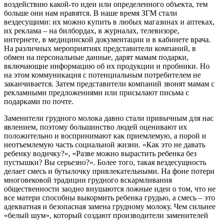
воздействию какой-то идеи или определенного объекта, тем
больше они нам нравятся. В наше время ЗГМ стали
вездесущими: их можно купить в любых магазинах и аптеках,
их реклама – на билбордах, в журналах, телевизоре,
интернете, в медицинской документации и в кабинете врача.
На различных мероприятиях представители компаний, в
обмен на персональные данные, дарят мамам подарки,
включающие информацию об их продукции и пробники. Но
на этом коммуникация с потенциальным потребителем не
заканчивается. Затем представители компаний звонят мамам с
рекламными предложениями или присылают письма с
подарками по почте.
Заменители грудного молока давно стали привычным для нас
явлением, поэтому большинство людей оценивают их
положительно и воспринимают как приемлемую, а порой и
неотъемлемую часть социальной жизни. «Как это не давать
ребенку водичку?», «Разве можно вырастить ребенка без
пустышки? Вы серьезно?». Более того, такая вездесущность
делает смесь и бутылочку привлекательными. На фоне потери
многовековой традиции грудного вскармливания
общественности заодно внушаются ложные идеи о том, что не
все матери способны выкормить ребенка грудью, а смесь – это
адекватная и безопасная замена грудному молоку. Чем сильнее
«белый шум», который создают производители заменителей