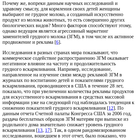
Почему же, вопреки данным научных исследований и
здравому смыслу, для кормления своих детей женщины
выбирают не грудное молоко, а созданный искусственно
продукт из молока животных, то есть совершенно других
биологических видов? Много факторов способствуют этому,
однако ведущим является агрессивный маркетинг
заменителей грудного молока (ЗГМ), в том числе их активное
продвижение и реклама [
6
].
Исследования в разных странах мира показывают, что
коммерческое содействие распространению ЗГМ оказывает
негативное влияние на частоту и продолжительность
грудного вскармливания. Например, исследование,
направленное на изучение связи между рекламой ЗГМ в
журналах по воспитанию детей и показателями грудного
вскармливания, проводившееся в США в течение 28 лет,
показало, что при увеличении количества рекламы продуктов
для искусственного вскармливания в средствах массовой
информации уже на следующий год наблюдалась тенденция к
снижению показателей грудного вскармливания [
12
]. По
данным отчета Счетной палаты Конгресса США за 2006 год,
раздача бесплатных образцов ЗГМ матерям при выписке из
родильного дома значительно снижает уровень грудного
вскармливания [
13
,
17
]. Так, в одном рандомизированном
исследовании, вошедшем в этот отчет, было показано, что