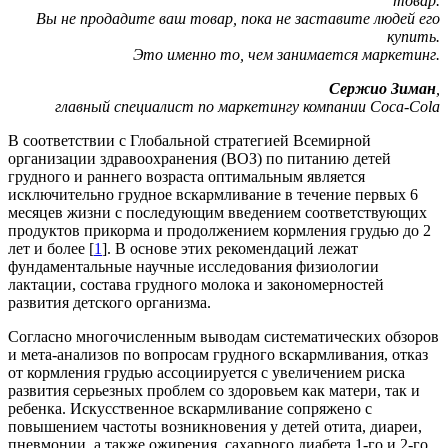
товар.
Вы не продадите ваш товар, пока не заставите людей его
купить.
Это именно то, чем занимается маркетинг.
Сержио Зиман
,
главный специалист по маркетингу компании Coca-Cola
В соответствии с Глобальной стратегией Всемирной
организации здравоохранения (ВОЗ) по питанию детей
грудного и раннего возраста оптимальным является
исключительно грудное вскармливание в течение первых 6
месяцев жизни с последующим введением соответствующих
продуктов прикорма и продолжением кормления грудью до 2
лет и более [
1
]. В основе этих рекомендаций лежат
фундаментальные научные исследования физиологии
лактации, состава грудного молока и закономерностей
развития детского организма.
Согласно многочисленным выводам систематических обзоров
и мета-анализов по вопросам грудного вскармливания, отказ
от кормления грудью ассоциируется с увеличением риска
развития серьезных проблем со здоровьем как матери, так и
ребенка. Искусственное вскармливание сопряжено с
повышением частоты возникновения у детей отита, диареи,
пневмонии, а также ожирения, сахарного диабета 1-го и 2-го