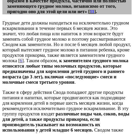
образом в качестве продукта, частично или полностью
заменяющего грудное молоко, независимо от того,
пригодно оно для этой цели или нет» [
11
].
Грудные дети должны находиться на исключительно грудном
вскармливании в течение первых 6 месяцев жизни. Это
значит, что любая пища или напиток в этом возрасте будут
заменять собой грудное молоко и поэтому рассматриваются
Сводом как заменители. Но и после 6 месяцев любой продукт,
который вытесняет грудное молоко в питании ребенка, кроме
продуктов прикорма, также является заменителем грудного
молока [
6
]. Таким образом,
к заменителям грудного молока
относятся любые типы молочных продуктов, которые
предназначены для кормления детей грудного и раннего
возраста (до
3 лет), включая «последующие» смеси и
молочные смеси третьего уровня
.
Также в сферу действия Свода попадают другие продукты
питания и напитки, которые продвигаются как подходящие
для кормления детей в первые шесть месяцев жизни, когда
рекомендуется исключительно грудное вскармливание. В эту
группу продуктов входят
различные виды чая, соков, воды
для детей,
а также продукты прикорма, если
производитель указывает на возможность их
использования у детей младше 6 месяцев.
Сводом также