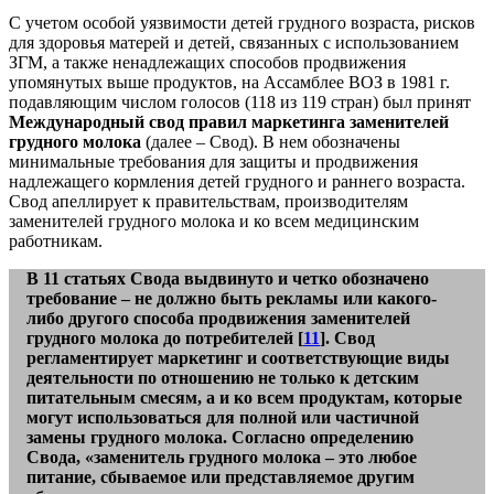
С учетом особой уязвимости детей грудного возраста, рисков
для здоровья матерей и детей, связанных с использованием
ЗГМ, а также ненадлежащих способов продвижения
упомянутых выше продуктов, на Ассамблее ВОЗ в 1981 г.
подавляющим числом голосов (118 из 119 стран) был принят
Международный свод правил маркетинга заменителей
грудного молока
(далее – Свод). В нем обозначены
минимальные требования для защиты и продвижения
надлежащего кормления детей грудного и раннего возраста.
Свод апеллирует к правительствам, производителям
заменителей грудного молока и ко всем медицинским
работникам.
В 11 статьях Свода выдвинуто и четко обозначено
требование – не должно быть рекламы или какого-
либо другого способа продвижения заменителей
грудного молока до потребителей [
11
]. Свод
регламентирует маркетинг и соответствующие виды
деятельности по отношению не только к детским
питательным смесям, а и ко всем продуктам, которые
могут использоваться для полной или частичной
замены грудного молока. Согласно определению
Свода, «заменитель грудного молока – это любое
питание, сбываемое или представляемое другим