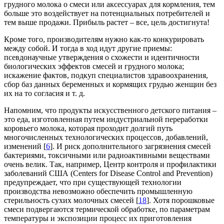
грудного молока о смеси или аксессуарах для кормления, тем
больше это воздействует на потенциальных потребителей и
тем выше продажи. Прибыль растет – все, цель достигнута!
Кроме того, производителям нужно как-то конкурировать
между собой. И тогда в ход идут другие приемы:
псевдонаучные утверждения о схожести и идентичности
биологических эффектов смесей и грудного молока;
искажение фактов, подкуп специалистов здравоохранения,
сбор баз данных беременных и кормящих грудью женщин без
их на то согласия и т. д.
Напомним, что продукты искусственного детского питания –
это еда, изготовленная путем индустриальной переработки
коровьего молока, которая проходит долгий путь
многочисленных технологических процессов, добавлений,
изменений [
6
]. И риск дополнительного загрязнения смесей
бактериями, токсичными или радиоактивными веществами
очень велик. Так, например, Центр конт­роля и профилактики
заболеваний США (Centers for Disease Control and Prevention)
предупреждает, что при существующей технологии
производства невозможно обеспечить промышленную
стерильность сухих молочных смесей [
18
]. Хотя порошковые
смеси подвергаются термической обработке, по параметрам
температуры и экспозиции процесс их приготовления