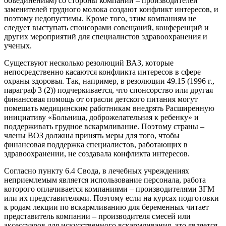
объединениям) со стороны компаний – производителей
заменителей грудного молока создают конфликт интересов, и
поэтому недопустимы. Кроме того, этим компаниям не
следует выступать спонсорами совещаний, конференций и
других мероприятий для специалистов здравоохранения и
ученых.
Существуют несколько резолюций ВАЗ, которые
непосредственно касаются конфликта интересов в сфере
охраны здоровья. Так, например, в резолюции 49.15 (1996 г.,
параграф 3 (2)) подчеркивается, что спонсорство или другая
финансовая помощь от отрасли детского питания могут
помешать медицинским работникам внедрять Расширенную
инициативу «Больница, доброжелательная к ребенку» и
поддерживать грудное вскармливание. Поэтому страны –
члены ВОЗ должны принять меры для того, чтобы
финансовая поддержка специалистов, работающих в
здравоохранении, не создавала конфликта интересов.
Согласно пункту 6.4 Свода, в лечебных учреждениях
неприемлемым является использование персонала, работа
которого оплачивается компаниями – производителями ЗГМ
или их представителями. Поэтому если на курсах подготовки
к родам лекции по вскармливанию для беременных читает
представитель компании – производителя смесей или
аксессуаров для искусственного вскармливания, это является