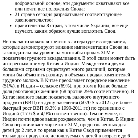
добровольной основе; эти документы охватывают все
или почти все положения Свода;
21 страна сегодня разрабатывает соответствующее
законодательство;
правительства 8 стран, в том числе Украины, все еще
изучают, каким образом лучше воплотить Свод.
Не так часто можно встретить в литературе исследования,
которые демонстрируют влияние имплементации Свода на
законодательном уровне на масштабы продаж ЗГМ и
показатели грудного вскармливания. В этой связи может быть
интересным пример Китая и Индии. Между этими двумя
большими странами существует много различий, которые
могли бы объяснить разницу в объемах продаж заменителей
грудного молока. В Китае преобладает городское население
(51%), в Индии – сельское (69%), при этом в Китае больше
доля работающих женщин (68 против 29% соответственно). В
Китае намного выше показатель валового внутреннего
продукта (ВВП) на душу населения (6070 $ в 2012 г.) и более
быстрый рост ВВП (9,3% в 1990-2011 гг.) по сравнению с
Индией (1516 $ и 4,9% соответственно). Тем не менее, в
Индии почти вдвое выше рождаемость, чем в Китае. В Индии
Свод ограничивает маркетинг ЗГМ, предназначенных для
детей до 2 лет, в то время как в Китае Свод применяется
только для продуктов, используемых у детей в возрасте до 6