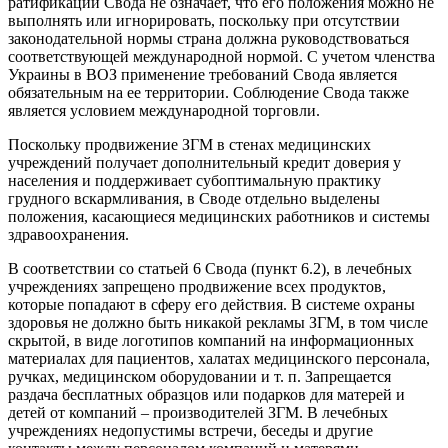
ратификации Свода не означает, что его положения можно не
выполнять или игнорировать, поскольку при отсутствии
законодательной нормы страна должна руководствоваться
соответствующей международной нормой. С учетом членства
Украины в ВОЗ применение требований Свода является
обязательным на ее территории. Соблюдение Свода также
является условием международной торговли.
Поскольку продвижение ЗГМ в стенах медицинских
учреждений получает дополнительный кредит доверия у
населения и поддерживает субоптимальную практику
грудного вскармливания, в Своде отдельно выделены
положения, касающиеся медицинских работников и системы
здравоохранения.
В соответствии со статьей 6 Свода (пункт 6.2), в лечебных
учреждениях запрещено продвижение всех продуктов,
которые попадают в сферу его действия. В системе охраны
здоровья не должно быть никакой рекламы ЗГМ, в том числе
скрытой, в виде логотипов компаний на информационных
материалах для пациентов, халатах медицинского персонала,
ручках, медицинском оборудовании и т. п. Запрещается
раздача бесплатных образцов или подарков для матерей и
детей от компаний – производителей ЗГМ. В лечебных
учреждениях недопустимы встречи, беседы и другие