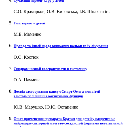
Сучасний перебіг кору у дітей
С.О. Крамарьов, О.В. Виговська, І.В. Шпак та ін.
Гипотиреоз у детей
М.Е. Маменко
Правда та ілюзії щодо кишкових кольок та їх лікування
О.О. Костюк
Cиндром низкой толерантности к гистамину
О.А. Наумова
Досвід застосування капсул Смарт Омега для дітей
з метою поліпшення когнітивних функцій
Ю.В. Марушко, Ю.Ю. Остапенко
Опыт применения препарата Кратал для детей у пациентов с
нейроциркуляторной и вегето-сосудистой формами вегетативной