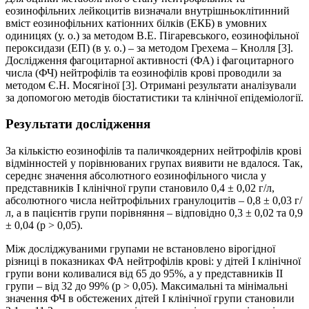
еозинофільних лейкоцитів визначали внутрішньоклітинний
вміст еозинофільних катіонних білків (ЕКБ) в умовних
одиницях (у. о.) за методом В.Е. Пігаревського, еозинофільної
пероксидази (ЕП) (в у. о.) – за методом Грехема – Кнолля [3].
Дослідження фагоцитарної активності (ФА) і фагоцитарного
числа (ФЧ) нейтрофілів та еозинофілів крові проводили за
методом Є.Н. Мосягіної [3]. Отримані результати аналізували
за допомогою методів біостатистики та клінічної епідеміології.
Результати дослідження
За кількістю еозинофілів та паличкоядерних нейтрофілів крові
відмінностей у порівнюваних групах виявити не вдалося. Так,
середнє значення абсолютного еозино­фільного числа у
представників I клінічної групи становило 0,4 ± 0,02 г/л,
абсолютного числа нейтрофільних гранулоцитів – 0,8 ± 0,03 г/
л, а в пацієнтів групи порівняння – відповідно 0,3 ± 0,02 та 0,9
± 0,04 (р > 0,05).
Між досліджуваними групами не встановлено вірогідної
різниці в показниках ФА нейтрофілів крові: у дітей I клінічної
групи вони коливалися від 65 до 95%, а у представників II
групи – від 32 до 99% (р > 0,05). Максимальні та мінімальні
значення ФЧ в обстежених дітей I клінічної групи становили