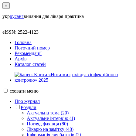
×
укр
рус
анг
видання для лікаря-практика
eISSN: 2522-4123
Головна
Поточний номер
Рекомендації
Архів
Каталог статей
сховати
меню
Про журнал
Розділи
Актуальна тема (20)
Актуальне інтерв’ю (1)
Погляд фахівця (80)
Лікарю на замітку (48)
Інформація для батьків (2)