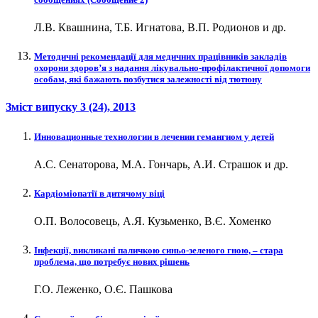
Л.В. Квашнина, Т.Б. Игнатова, В.П. Родионов и др.
Методичні рекомендації для медичних працівників закладів
охорони здоров’я з надання лікувально-профілактичної допомоги
особам, які бажають позбутися залежності від тютюну
Зміст випуску
3 (24)
, 2013
Инновационные технологии в лечении гемангиом у детей
А.С. Сенаторова, М.А. Гончарь, А.И. Страшок и др.
Кардіоміопатії в дитячому віці
О.П. Волосовець, А.Я. Кузьменко, В.Є. Хоменко
Інфекції, викликані паличкою синьо-зеленого гною, – стара
проблема, що потребує нових рішень
Г.О. Леженко, О.Є. Пашкова