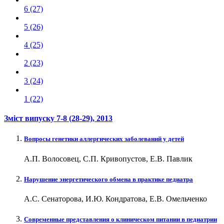
6 (27)
5 (26)
4 (25)
2 (23)
3 (24)
1 (22)
Зміст випуску
7-8 (28-29)
, 2013
Вопросы генетики аллергических заболеваний у детей
А.П. Волосовец, С.П. Кривопустов, Е.В. Павлик
Нарушение энергетического обмена в практике педиатра
А.С. Сенаторова, И.Ю. Кондратова, Е.В. Омельченко
Современные представления о клиническом питании в педиатрии