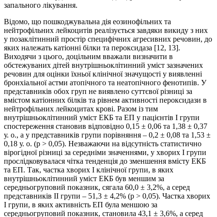
запального лікування.
Відомо, що пошкоджувальна дія еозинофільних та
нейтрофільних лейкоцитів реалізується завдяки викиду з них
у позаклітинний простір специфічних агресивних речовин, до
яких належать катіонні білки та пероксидаза [12, 13].
Виходячи з цього, доцільним вважали визначити в
обстежуваних дітей внутрішньоклітинний уміст зазначених
речовин для оцінки їхньої клінічної значущості у виявленні
бронхіальної астми атопічного та неатопічного фенотипів. У
представників обох груп не виявлено суттєвої різниці за
вмістом катіонних білків та рівнем активності пероксидази в
нейтрофільних лейкоцитах крові. Разом із тим
внутрішньоклітинний уміст ЕКБ та ЕП у пацієнтів I групи
спостереження становив відповідно 0,15 ± 0,06 та 1,38 ± 0,37
у. о., а у представників групи порівняння – 0,2 ± 0,08 та 1,53 ±
0,18 у. о. (p > 0,05). Незважаючи на відсутність статистично
вірогідної різниці за середніми значеннями, у хворих I групи
прослідковувалася чітка тенденція до зменшення вмісту ЕКБ
та ЕП. Так, частка хворих I клінічної групи, в яких
внутрішньоклітинний уміст ЕКБ був меншим за
середньогруповий показник, сягала 60,0 ± 3,2%, а серед
представників II групи – 51,3 ± 4,2% (p > 0,05). Частка хворих
I групи, в яких активність ЕП була меншою за
середньогруповий показник, становила 43,1 ± 3,6%, а серед