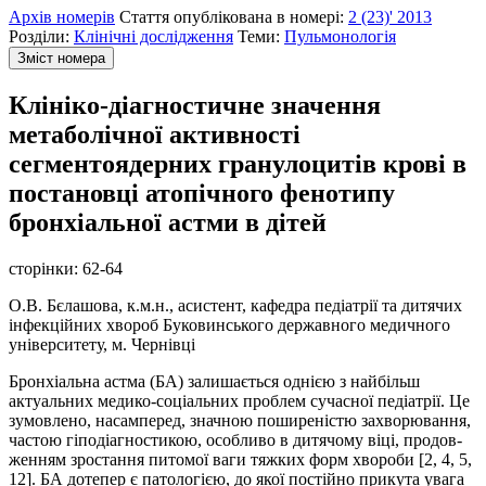
Архів номерів
Стаття опублікована в номері:
2 (23)' 2013
Розділи:
Клінічні дослідження
Теми:
Пульмонологія
Зміст номера
Клініко-діагностичне значення
метаболічної активності
сегментоядерних гранулоцитів крові в
постановці атопічного фенотипу
бронхіальної астми в дітей
сторінки:
62-64
О.В. Бєлашова, к.м.н., асистент, кафедра педіатрії та дитячих
інфекційних хвороб Буковинського державного медичного
університету, м. Чернівці
Бронхіальна астма (БА) залишається однією з найбільш
актуальних медико-соціальних проблем сучасної педіатрії. Це
зумовлено, насамперед, значною поширеністю захворювання,
частою гіподіагностикою, особливо в дитячому віці, продов­
женням зростання питомої ваги тяжких форм хвороби [2, 4, 5,
12]. БА дотепер є патологією, до якої постійно прикута увага