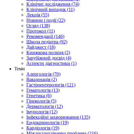
Клінічні дослідження (74)
Клінічний випадок (11)
Лекція (55)
Новини і події (22)
Огляд (138)
Протокол (11)
Рекомендації (146)
Школа педіатра (92)
Дайджест (18)
Книжкова полиця (2)
Зарубіжний досвід (4)
Аспекти діагностики (1)
Теми
Алергологія (70)
Вакцинація (2)
Гастроентерологія (121)
Гематологія (13)
Генетика (6)
Гінекологія (5)
Дерматологія (12)
Імунологія (12)
Інфекційні захворювання (135)
Ендокринологія (19)
Кардіологія (19)
Міждисциплінарна проблема (216)