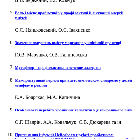
В.В. Бережний, В.Г. Козачук
Роль і місце пробіотиків у профілактиці й лікуванні алергії
у дітей
С.Л. Няньковський, О.С. Івахненко
Значення порушень вмісту марганцю у клінічній практиці
Ю.В. Марушко, О.В. Галиневська
Мутафлор – профилактика и лечение аллергии
Межприступный период при ацетонемическом синдроме у детей –
«мифы» и реалии
Е.А. Боярская, М.А. Капичина
Особливості перебігу хронічних гепатитів у дітей раннього віку
О.Г. Шадрін, А.А. Ковальчук, С.В. Дюкарева та ін.
Пригнічення інфекції Helicobacter pylori пробіотиком