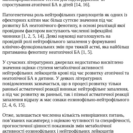
спростування атопічної БА в дітей [14, 16].
Патогенетична роль нейтрофільних гранулоцитів як одних із
ефекторних клітин має більш суттєве значення під час
розвитку БА неатопічного фенотипу, в основі реалізації якої
провідним фактором виступають численні інфекційні
чинники [1, 2, 5, 14]. Деякі науковці наголошують на
провідній ролі нейтрофільного запалення у формуванні
клінічно-функціональних змін при тяжкій астмі, яка найбільш
притаманна фенотипу неатопічної БА [1, 5].
У сучасних літературних джерелах недостатньо висвітлено
значення оцінки ступеня метаболічної активності
нейтрофільних лейкоцитів крові під час розвитку атопічної та
неатопічної БА в дитини. У деяких літературних
повідомленнях зазначається, що в процесі розвитку тільки
ранньої астматичної реакції виникає нейтрофільне запалення,
а під час розвитку як ранньої, так і пізньої астматичної реакції
запалення відразу ж має ознаки еозинофільно-нейтрофільного
[2, 4, 6, 15].
Отже, залишається численна кількість невирішених питань,
пов’язаних насамперед з оцінкою чутливості та специфічності,
прогностичної цінності показників змін метаболічної
активності еозинофільних і нейтрофільних лейкоцитів