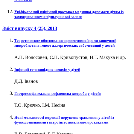
Уніфікований клінічний протокол медичної допомоги дітям із
захворюваннями підшлункової залози
Зміст випуску
4 (25)
, 2013
Теоретическое обоснование превентивной роли кишечной
микробиоты в генезе аллергических заболеваний у детей
А.П. Волосовец, С.П. Кривопустов, Н.Т. Макуха и др.
Інфекції сечовивідних шляхів у дітей
Д.Д. Іванов
Гастроезофагеальна рефлюксна хвороба у дітей:
Т.О. Крючко, І.М. Несіна
Нові можливості корекції порушень травлення у дітей із
функціональними гастроінтестинальними розладами