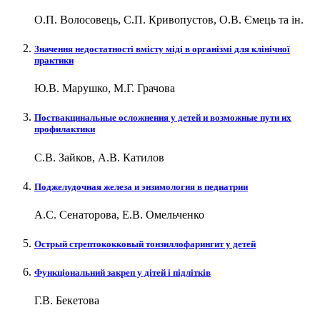
О.П. Волосовець, С.П. Кривопустов, О.В. Ємець та ін.
Значення недостатності вмісту міді в організмі для клінічної
практики
Ю.В. Марушко, М.Г. Грачова
Поствакцинальные осложнения у детей и возможные пути их
профилактики
С.В. Зайков, А.В. Катилов
Поджелудочная железа и энзимология в педиатрии
А.С. Сенаторова, Е.В. Омельченко
Острый стрептококковый тонзиллофарингит у детей
Функціональний закреп у дітей і підлітків
Г.В. Бекетова