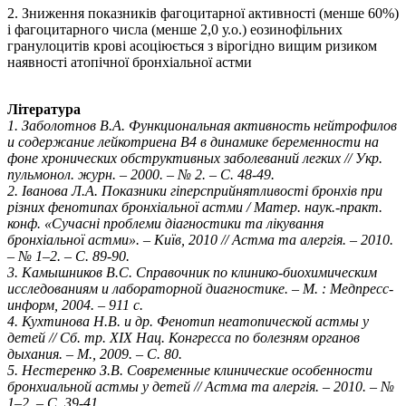
2. Зниження показників фагоцитарної активності (менше 60%)
і фагоцитарного числа (менше 2,0 у.о.) еозинофільних
гранулоцитів крові асоціюється з вірогідно вищим ризиком
наявності атопічної бронхіальної астми
Література
1. Заболотнов В.А. Функциональная активность нейтрофилов
и содержание лейкотриена В4 в динамике беременности на
фоне хронических обструктивных заболеваний легких // Укр.
пульмонол. журн. – 2000. – № 2. – С. 48-49.
2. Іванова Л.А. Показники гіперсприйнятливості бронхів при
різних фенотипах бронхіальної астми / Матер. наук.-практ.
конф. «Сучасні проблеми діагностики та лікування
бронхіальної астми». – Київ, 2010 // Астма та алергія. – 2010.
– № 1–2. – С. 89-90.
3. Камышников В.С. Справочник по клинико-биохимическим
исследованиям и лабораторной диагностике. – М. : Медпресс-
информ, 2004. – 911 с.
4. Кухтинова Н.В. и др. Фенотип неатопической астмы у
детей // Сб. тр. XIX Нац. Конгресса по болезням органов
дыхания. – М., 2009. – С. 80.
5. Нестеренко З.В. Современные клинические особенности
бронхиальной астмы у детей // Астма та алергія. – 2010. – №
1–2. – С. 39-41.