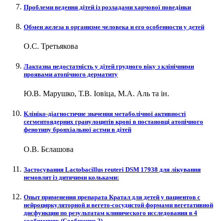
Проблеми ведення дітей із розладами харчової поведінки
Обмен железа в организме человека и его особенности у детей
О.С. Третьякова
Лактазна недостатність у дітей грудного віку з клінічними
проявами атопічного дерматиту
Ю.В. Марушко, Т.В. Іовіца, М.А. Аль та ін.
Клініко-діагностичне значення метаболічної активності
сегментоядерних гранулоцитів крові в постановці атопічного
фенотипу бронхіальної астми в дітей
О.В. Бєлашова
Застосування Lactobacillus reuteri DSM 17938 для лікування
немовлят із дитячими кольками:
Опыт применения препарата Кратал для детей у пациентов с
нейроциркуляторной и вегето-сосудистой формами вегетативной
дисфункции по результатам клинического исследования в 4
сообщениях (Cообщение 2)