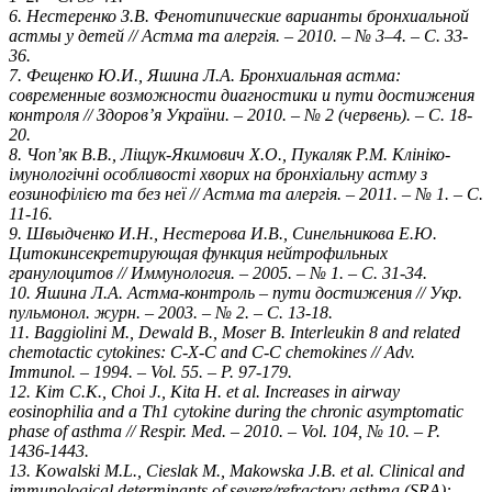
6. Нестеренко З.В. Фенотипические варианты бронхиальной
астмы у детей // Астма та алергія. – 2010. – № 3–4. – С. 33-
36.
7. Фещенко Ю.И., Яшина Л.А. Бронхиальная астма:
современные возможности диагностики и пути достижения
контроля // Здоров’я України. – 2010. – № 2 (червень). – С. 18-
20.
8. Чоп’як В.В., Ліщук-Якимович Х.О., Пукаляк Р.М. Клініко-
імунологічні особливості хворих на бронхіальну астму з
еозинофілією та без неї // Астма та алергія. – 2011. – № 1. – С.
11-16.
9. Швыдченко И.Н., Нестерова И.В., Синельникова Е.Ю.
Цитокинсекретирующая функция нейтрофильных
гранулоцитов // Иммунология. – 2005. – № 1. – С. 31-34.
10. Яшина Л.А. Астма-контроль – пути достижения // Укр.
пульмонол. журн. – 2003. – № 2. – С. 13-18.
11. Baggiolini M., Dewald B., Moser B. Interleukin 8 and related
chemotactic cytokines: C-X-C and C-C chemokines // Adv.
Immunol. – 1994. – Vol. 55. – P. 97-179.
12. Kim C.K., Choi J., Kita H. et al. Increases in airway
eosinophilia and a Th1 cytokine during the chronic asymptomatic
phase of asthma // Respir. Med. – 2010. – Vol. 104, № 10. – P.
1436-1443.
13. Kowalski M.L., Cieslak M., Makowska J.B. et al. Clinical and
immunological determinants of severe/refractory asthma (SRA):