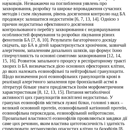
науковців. Незважаючи на поглиблення уявлень про
захворювання, розробку та широке впровад­ження сучасних
методів і схем лікування, рівень досягнення контролю над БА
продовжує залишатися недостатнім [6, 7, 13, 14]. Однією з
причин недостатньо ефективного досягнення
контрольованого перебігу захворювання є недоврахування
особливостей формування та розробки лікування різних
фенотипів БА [7, 8, 10]. Результати багаторічного досвіду
свідчать, що БА в дітей характеризується хронічним, зазвичай
алергічним, запаленням дихальних шляхів, що формує їхню
гіперчутливість та основні симптоми захворювання [12, 14,
15, 16]. Розвиток запального процесу в респіраторному тракті
хворих із БА визначається дією основних ефекторних клітин,
до яких належать еозинофільні та нейтрофільні гранулоцити.
Щодо визначення ролі еозинофільних гранулоцитів крові в
реалізації алергічного запалення при бронхіальній астмі в
літературі більше уваги приділяється їхнім морфометричним
характеристикам [8, 12, 13, 15]. Питання метаболічної
активності цих гранулоцитів висвітлені недостатньо. У
гранулах еозинофілів містяться лужні білки, головні з яких –
великий основний протеїн, еозинофільний катіонний протеїн,
еозинофільна пероксидаза, еозинофільний нейро­токсин.
Прозапальні властивості еозинофілів проявляються завдяки дії
саме цих речовин, яким властива цитотоксичність і здатність
стимулювати дегрануляцію опасистих клітин та базофілів [8,