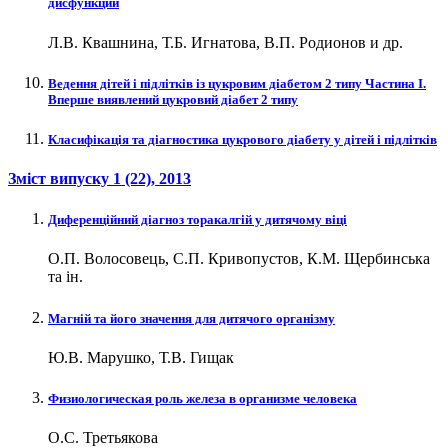
дисфункции
Л.В. Квашнина, Т.Б. Игнатова, В.П. Родионов и др.
Ведення дітей і підлітків із цукровим діабетом 2 типу Частина І.
Вперше виявлений цукровий діабет 2 типу
Класифікація та діагностика цукрового діабету у дітей і підлітків
Зміст випуску
1 (22)
, 2013
Диференційний діагноз торакалгій у дитячому віці
О.П. Волосовець, С.П. Кривопустов, К.М. Щербинська
та ін.
Магній та його значення для дитячого організму
Ю.В. Марушко, Т.В. Гищак
Физиологическая роль железа в организме человека
О.С. Третьякова