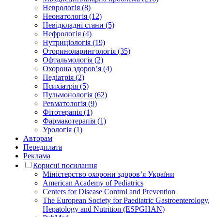
Неврологія (8)
Неонатологія (12)
Невідкладні стани (5)
Нефрологія (4)
Нутриціологія (19)
Оториноларингологія (35)
Офтальмологія (2)
Охорона здоров’я (4)
Педіатрія (2)
Психіатрія (5)
Пульмонологія (62)
Ревматологія (9)
Фітотерапія (1)
Фармакотерапія (1)
Урологія (1)
Авторам
Передплата
Реклама
Корисні посилання
Міністерство охорони здоров’я України
American Academy of Pediatrics
Centers for Disease Control and Prevention
The European Society for Paediatric Gastroenterology,
Hepatology and Nutrition (ESPGHAN)