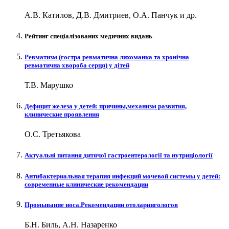
А.В. Катилов, Д.В. Дмитриев, О.А. Панчук и др.
Рейтинг спеціалізованих медичних видань
Ревматизм (гостра ревматична лихоманка та хронічна
ревматична хвороба серця) у дітей
Т.В. Марушко
Дефицит железа у детей: причины,механизм развития,
клинические проявления
О.С. Третьякова
Актуальні питання дитячої гастроентерології та нутриціології
Антибактериальная терапия инфекций мочевой системы у детей:
современные клинические рекомендации
Промывание носа.Рекомендации отоларингологов
Б.Н. Биль, А.Н. Назаренко