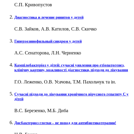
С.П. Кривопустов
Диагностика и лечение ринитов у детей
С.В. Зайков, А.В. Катилов, С.В. Скичко
Гиперэозинофильный синдром у детей
А.С. Сенаторова, Л.Н. Черненко
Кампілобактеріоз у дітей: сучасні уявлення про етіопатогенез,
клінічну картину, можливості діагностики, підходи до лікування
Г.О. Леженко, О.В. Усачова, Т.М. Пахольчук та ін.
Сучасні підходи до лікування хронічного вірусного гепатиту C у
дітей
В.С. Березенко, М.Б. Диба
Дисбактериоз глотки – не повод для антибиотикотерапии!