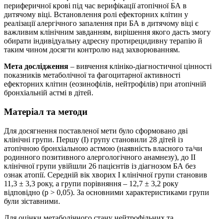
периферичної крові під час верифікації атопічної БА в
дитячому віці. Встановлення ролі ефекторних клітин у
реалізації алергічного запалення при БА в дитячому віці є
важливим клінічним завданням, вирішення якого дасть змогу
обирати індивідуальну адресну протирецидивну терапію й
таким чином досягти контролю над захворюванням.
Мета дослідження
– вивчення клініко-діагностичної цінності
показників метаболічної та фагоцитарної активності
ефекторних клітин (еозинофілів, нейтрофілів) при атопічній
бронхіальній астмі в дітей.
Матеріал та методи
Для досягнення поставленої мети було сформовано дві
клінічні групи. Першу (I) групу становили 28 дітей із
атопічною бронхіальною астмою (наявність власного та/чи
родинного позитивного алергологічного анамнезу), до II
клінічної групи увійшли 26 пацієнтів із діагнозом БА без
ознак атопії. Середній вік хворих I клінічної групи становив
11,3 ± 3,3 року, а групи порівняння – 12,7 ± 3,2 року
відповідно (р > 0,05). За основними характеристиками групи
були зіставними.
Для оцінки метаболічного стану нейтрофільних та