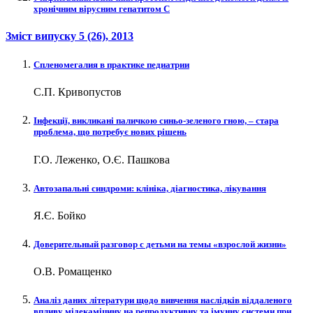
хронічним вірусним гепатитом C
Зміст випуску
5 (26)
, 2013
Спленомегалия в практике педиатрии
С.П. Кривопустов
Інфекції, викликані паличкою синьо-зеленого гною, – стара
проблема, що потребує нових рішень
Г.О. Леженко, О.Є. Пашкова
Автозапальні синдроми: клініка, діагностика, лікування
Я.Є. Бойко
Доверительный разговор с детьми на темы «взрослой жизни»
О.В. Ромащенко
Аналіз даних літератури щодо вивчення наслідків віддаленого
впливу мідекаміцину на репродуктивну та імунну системи при