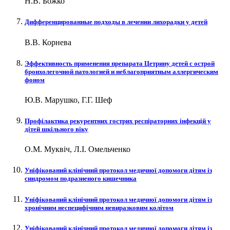
Н.В. Божко
Дифференцированные подходы в лечении лихорадки у детей
В.В. Корнева
Эффективность применения препарата Цетрину детей с острой
бронхолегочной патологией и неблагоприятным аллергическим
фоном
Ю.В. Марушко, Г.Г. Шеф
Профілактика рекурентних гострих респіраторних інфекцій у
дітей шкільного віку
О.М. Муквіч, Л.І. Омельченко
Уніфікований клінічний протокол медичної допомоги дітям із
синдромом подразненого кишечника
Уніфікований клінічний протокол медичної допомоги дітям із
хронічним неспецифічним невиразковим колітом
Уніфікований клінічний протокол медичної допомоги дітям із