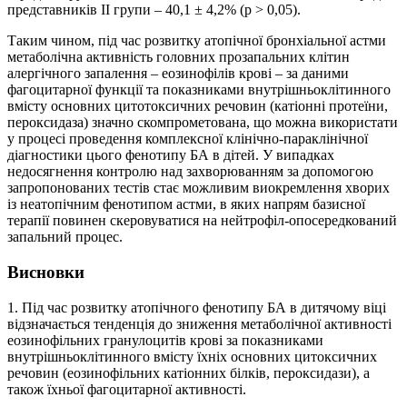
представників II групи – 40,1 ± 4,2% (p > 0,05).
Таким чином, під час розвитку атопічної бронхіальної астми
метаболічна активність головних прозапальних клітин
алергічного запалення – еозинофілів крові – за даними
фагоцитарної функції та показниками внут­рішньоклітинного
вмісту основних цитотоксичних речовин (катіонні протеїни,
пероксидаза) значно скомпрометована, що можна використати
у процесі проведення комплексної клінічно-параклінічної
діагностики цього фенотипу БА в дітей. У випадках
недосягнення контролю над захворюванням за допомогою
запропонованих тестів стає можливим виокремлення хворих
із неатопічним фенотипом астми, в яких напрям базисної
терапії повинен скеровуватися на нейтрофіл-опосередкований
запальний процес.
Висновки
1. Під час розвитку атопічного фенотипу БА в дитячому віці
відзначається тенденція до зниження метаболічної активності
еозинофільних гранулоцитів крові за показниками
внутрішньоклітинного вмісту їхніх основ­них цитоксичних
речовин (еозинофільних катіонних білків, пероксидази), а
також їхньої фагоцитарної активності.