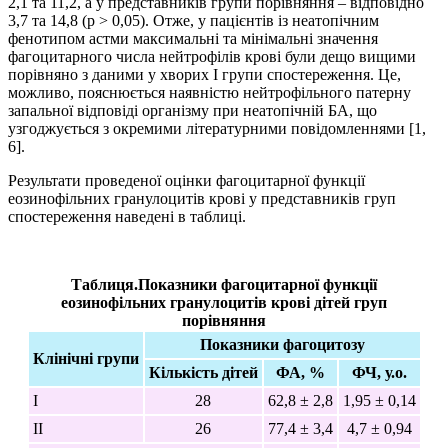
2,1 та 11,2, а у представників групи порівняння – відповідно
3,7 та 14,8 (р > 0,05). Отже, у пацієнтів із неатопічним
фенотипом астми максимальні та мінімальні значення
фагоцитарного числа нейтрофілів крові були дещо вищими
порівняно з даними у хворих I групи спостереження. Це,
можливо, пояснюється наявністю нейтрофільного патерну
запальної відповіді організму при неатопічній БА, що
узгоджується з окремими літературними повідомленнями [1,
6].
Результати проведеної оцінки фагоцитарної функції
еозинофільних гранулоцитів крові у представників груп
спостереження наведені в
таблиці
.
Таблиця.Показники фагоцитарної функції
еозинофільних гранулоцитів крові дітей груп
порівняння
Показники фагоцитозу
Клінічні групи
Кількість дітей
ФА, %
ФЧ, у.о.
І
28
62,8 ± 2,8
1,95 ± 0,14
ІІ
26
77,4 ± 3,4
4,7 ± 0,94