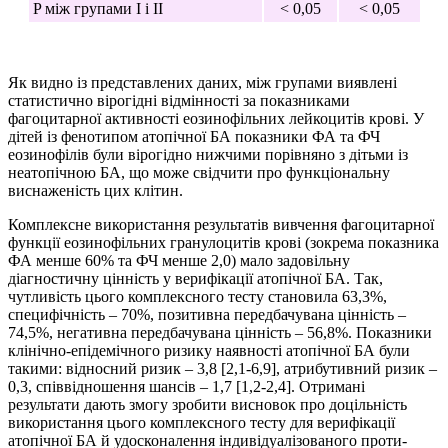
P між групами І і II
< 0,05
< 0,05
Як видно із представлених даних, між групами виявлені
статистично вірогідні відмінності за показниками
фагоцитарної активності еозинофільних лейкоцитів крові. У
дітей із фенотипом атопічної БА показники ФА та ФЧ
еозинофілів були вірогідно нижчими порівняно з дітьми із
неатопічною БА, що може свідчити про функціональну
виснаженість цих клітин.
Комплексне використання результатів вивчення фаго­цитарної
функції еозинофільних гранулоцитів крові (зокрема показника
ФА менше 60% та ФЧ менше 2,0) мало задовільну
діагностичну цінність у верифікації атопічної БА. Так,
чутливість цього комплексного тесту становила 63,3%,
специфічність – 70%, позитивна передбачувана цінність –
74,5%, негативна передбачувана цінність – 56,8%. Показники
клінічно-епідемічного ризику наявності атопічної БА були
такими: відносний ризик – 3,8 [2,1-6,9], атрибутивний ризик –
0,3, співвідношення шансів – 1,7 [1,2-2,4]. Отримані
результати дають змогу зробити висновок про доцільність
використання цього комплексного тесту для верифікації
атопічної БА й удосконалення індивідуалізованого проти­