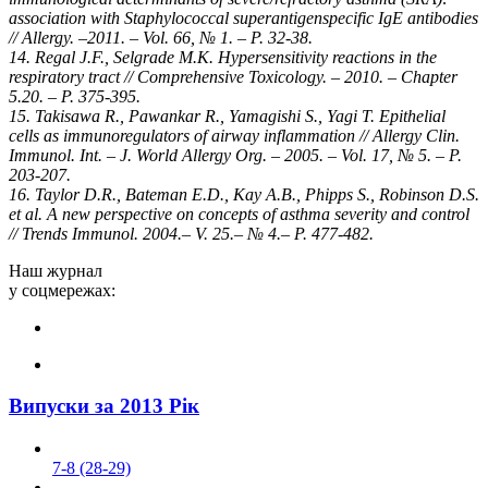
association with Staphylococcal superantigenspecific IgE antibodies
// Allergy. –2011. – Vol. 66, № 1. – P. 32-38.
14. Regal J.F., Selgrade M.K. Hypersensitivity reactions in the
respiratory tract // Comprehensive Toxicology. – 2010. – Chapter
5.20. – P. 375-395.
15. Takisawa R., Pawankar R., Yamagishi S., Yagi T. Epithelial
cells as immunoregulators of airway inflammation // Allergy Clin.
Immunol. Int. – J. World Allergy Org. – 2005. – Vol. 17, № 5. – P.
203-207.
16. Taylor D.R., Bateman E.D., Kay A.B., Phipps S., Robinson D.S.
et al. A new perspective on concepts of asthma severity and control
// Trends Immunol. 2004.– V. 25.– № 4.– P. 477-482.
Наш журнал
у соцмережах:
Випуски за 2013 Рік
7-8 (28-29)