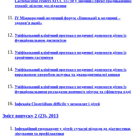
Lactobacillus reuteri ATCC 55730 у людини і ефект ерадикаційної
терапії: пілотне дослідження
IV Міжнародний медичний форум «Іінновації в медицині –
здоров’я нації»
Уніфікований клінічний протокол медичної допомоги дітям із
функціональною диспепсією
Уніфікований клінічний протокол медичної допомоги дітям із
хронічним гастритом
Уніфікований клінічний протокол медичної допомоги дітям із
виразковою хворобою шлунка та дванадцятипалої кишки
Уніфікований клінічний протокол медичної допомоги дітям із
функціональними розладами жовчного міхура та сфінктера одді
Інфекція Clostridium difficile у немовлят і дітей
Зміст випуску
2 (23)
, 2013
Інфекційний ендокардит у дітей: сучасні підходи до діагностики,
лікування та профілактики