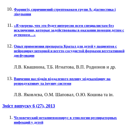
Фарингіт, спричинений стрептококом групи А: діагностика і
лікування
«Я уверена, что это будет интересно всем специалистам без
исключения, которые задействованы в оказании помощи детям с
аутизмом…»
Опыт применения препарата Кратал для детей у пациентов с
нейроциркуляторной и вегето-сосудистой формами вегетативной
дисфункции
Л.В. Квашнина, Т.Б. Игнатова, В.П. Родионов и др.
Вивчення наслідків віддаленого впливу мідекаміцину на
репродуктивну та імунну системи
Л.В. Яковлєва, О.М. Шаповал, О.Ю. Кошова та ін.
Зміст випуску
6 (27)
, 2013
Человеческий метапневмовирус в этиологии респираторных
инфекций у детей