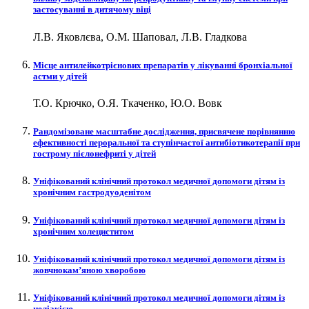
застосуванні в дитячому віці
Л.В. Яковлєва, О.М. Шаповал, Л.В. Гладкова
Місце антилейкотрієнових препаратів у лікуванні бронхіальної
астми у дітей
Т.О. Крючко, О.Я. Ткаченко, Ю.О. Вовк
Рандомізоване масштабне дослідження, присвячене порівнянню
ефективності пероральної та ступінчастої антибіотикотерапії при
гострому пієлонефриті у дітей
Уніфікований клінічний протокол медичної допомоги дітям із
хронічним гастродуоденітом
Уніфікований клінічний протокол медичної допомоги дітям із
хронічним холециститом
Уніфікований клінічний протокол медичної допомоги дітям із
жовчнокам’яною хворобою
Уніфікований клінічний протокол медичної допомоги дітям із
целіакією