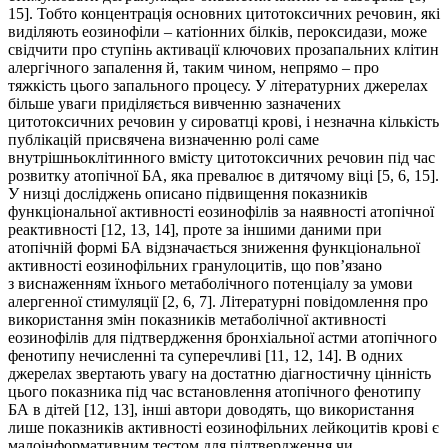
15]. Тобто концентрація основних цитотоксичних речовин, які
виділяють еозинофіли – катіонних білків, пероксидази, може
свідчити про ступінь активації ключових прозапальних клітин
алергічного запалення й, таким чином, непрямо – про
тяжкість цього запального процесу. У літературних джерелах
більше уваги приділяється вивченню зазначених
цитотоксичних речовин у сироватці крові, і незначна кількість
публікацій присвячена визначенню ролі саме
внутрішньоклітинного вмісту цитотоксичних речовин під час
розвитку атопічної БА, яка превалює в дитячому віці [5, 6, 15].
У низці досліджень описано підвищення показників
функціональної активності еози­нофілів за наявності атопічної
реактивності [12, 13, 14], проте за іншими даними при
атопічній формі БА відзначається зниження функціональної
активності еози­нофільних гранулоцитів, що пов’язано
з виснаженням їхнього метаболічного потенціалу за умови
алергенної стимуляції [2, 6, 7]. Літературні повідомлення про
використання змін показників метаболічної активності
еозинофілів для підтвердження бронхіальної астми атопічного
фенотипу нечисленні та суперечливі [11, 12, 14]. В одних
джерелах звертають увагу на достатню діагностичну цінність
цього показника під час встановлення атопічного фенотипу
БА в дітей [12, 13], інші автори доводять, що використання
лише показників активності еозинофільних лейкоцитів крові є
малоінформативним тестом для підтвердження чи