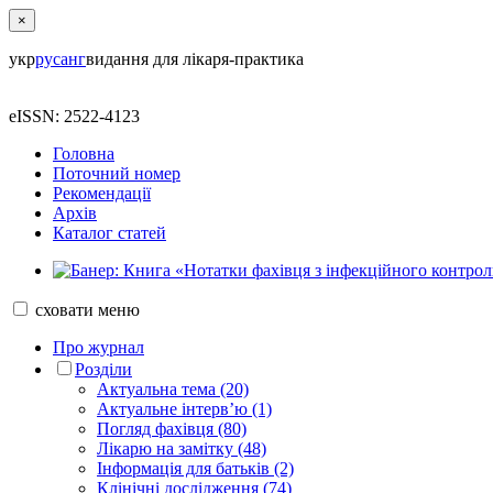
×
укр
рус
анг
видання для лікаря-практика
eISSN: 2522-4123
Головна
Поточний номер
Рекомендації
Архів
Каталог статей
сховати
меню
Про журнал
Розділи
Актуальна тема (20)
Актуальне інтерв’ю (1)
Погляд фахівця (80)
Лікарю на замітку (48)
Інформація для батьків (2)
Клінічні дослідження (74)