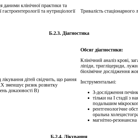
я даними клінічної практики та
 гастроентерології та нутриціології
Тривалість стаціонарного 
Б.2.3. Діагностика
Обсяг діагностики:
Клінічний аналіз крові, заг
ліпіди, тригліцериди, лужн
біохімічне дослід­ження жовч
 лікування дітей свідчить, що рання
Інструментальні:
КХ зменшує ризик розвитку
ень доказовості В)
З-дослідження печінк
тільки на І стадії з 
подальшим мікроскоп
рентгенологічне обс
оральна холецистогра
магнітно-резонансна 
Б.2.4. Лікування