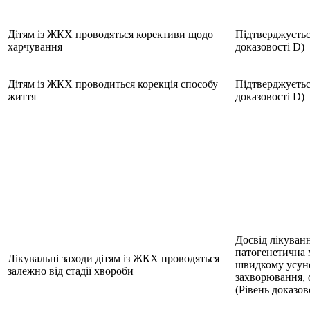
Дітям із ЖКХ проводяться корективи щодо
Підтверджуєтьс
харчування
доказовості D)
Дітям із ЖКХ проводиться корекція способу
Підтверджуєтьс
життя
доказовості D)
Досвід лікуванн
патогенетична 
Лікувальні заходи дітям із ЖКХ проводяться
швидкому усуне
залежно від стадії хвороби
захворювання, с
(Рівень доказов