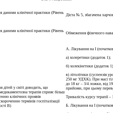
я даними клінічної практики (Рівень
Дієта № 5, збагачена харч
я даними клінічної практики (Рівень
Обмеження фізичного нава
А. Лікування на I (початко
а) холеретики (додаток 1);
б) холекінетики (додаток 1)
в) літолітики (суспензія у
250 мг УДХК). При масі тіла
до 18 кг – 3/4 ложки, від 1
я дітей у світі доводить, що
прийоми, при цьому перева
медикаментозна терапія сприяє більш
нню клінічних проявів
Тривалість курсу терапії – 1
короченню термінів госпіталізації
Б. Лікування на I (початков
ості В)