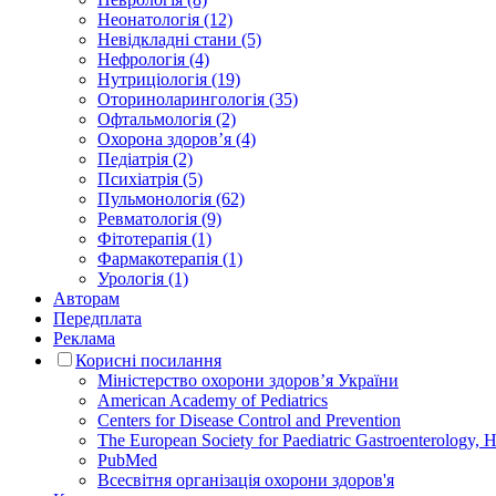
Неонатологія (12)
Невідкладні стани (5)
Нефрологія (4)
Нутриціологія (19)
Оториноларингологія (35)
Офтальмологія (2)
Охорона здоров’я (4)
Педіатрія (2)
Психіатрія (5)
Пульмонологія (62)
Ревматологія (9)
Фітотерапія (1)
Фармакотерапія (1)
Урологія (1)
Авторам
Передплата
Реклама
Корисні посилання
Міністерство охорони здоров’я України
American Academy of Pediatrics
Centers for Disease Control and Prevention
The European Society for Paediatric Gastroenterology
PubMed
Всесвітня організація охорони здоров'я