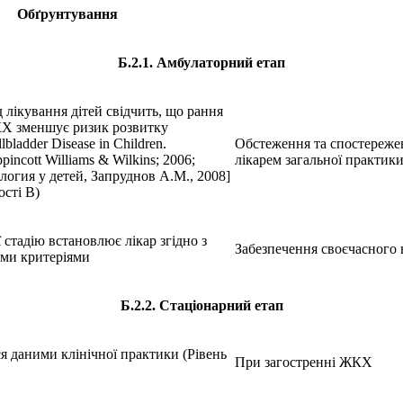
Обґрунтування
Б.2.1. Амбулаторний етап
 лікування дітей свідчить, що рання
КХ зменшує ризик розвитку
bladder Disease in Children.
Обстеження та спостережен
ippincott Williams & Wilkins; 2006;
лікарем загальної практик
логия у детей, Запруднов А.М., 2008]
ості В)
 стадію встановлює лікар згідно з
Забезпечення своєчасного
ми критеріями
Б.2.2. Стаціонарний етап
я даними клінічної практики (Рівень
При загостренні ЖКХ