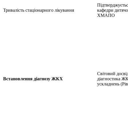
Підтверджуєтьс
Тривалість стаціонарного лікування
кафедри дитячої
ХМАПО
Світовий досвід
Встановлення діагнозу ЖКХ
діагностика Ж
ускладнень (Рів