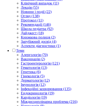
Клінічний випадок (11)
Лекція (55)
Новини і події (22)
Огляд (138)
Протокол (11)
Рекомендації (146)
Школа педіатра (92)
Дайджест (18)
Книжкова полиця (2)
Зарубіжний досвід (4)
Аспекти діагностики (1)
Теми
Алергологія (70)
Вакцинація (2)
Гастроентерологія (121)
Гематологія (13)
Генетика (6)
Гінекологія (5)
Дерматологія (12)
Імунологія (12)
Інфекційні захворювання (135)
Ендокринологія (19)
Кардіологія (19)
Міждисциплінарна проблема (216)
Неврологія (8)