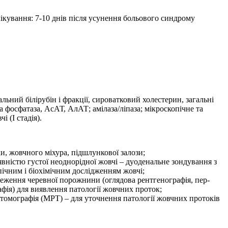
лікування: 7-10 днів після усунення больового синдрому
альний білірубін і фракції, сироватковий холестерин, загальні
а фосфатаза, АсАТ, АлАТ; амілаза/ліпаза; мікроскопічне та
і (І стадія).
и, жовчного міхура, підшлункової залози;
наявністю густої неоднорідної жовчі – дуоденальне зондування з
ічним і біохімічним дослідженням жовчі;
теження черевної порожнини (оглядова рентгенографія, пер­
фія) для виявлення патології жовчних проток;
томографія (МРТ) – для уточнення патології жовчних протоків