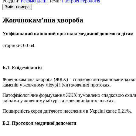
Розділи:
Рекомендації
Теми:
Гастроентерологія
Зміст номера
Жовчнокам’яна хвороба
Уніфікований клінічний протокол медичної допомоги дітям
сторінки:
60-64
Б.1.
Епідеміологія
Жовчнокам’яна хвороба (ЖКХ) – спадково детерміноване захвор
каменів у жовчному міхурі і (чи) жовчних протоках.
Патофізіологічне формування ЖКХ зумовлено спадковою схиль
змінами у жовчному міхурі та жовчовивідних шляхах.
Поширеність серед дитячого населення в Україні сягає 0,21‰.
Б.2.
Протокол медичної допомоги