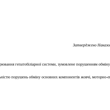
Затверджено Наказом 
ювання гепатобіліарної системи, зумовлене порушенням обміну х
ністю порушень обміну основ­них компонентів жовчі, моторно-