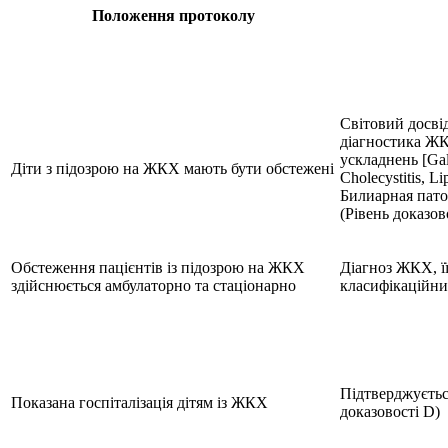
Положення протоколу
Світовий досвід
діагностика Ж
ускладнень [Gall
Діти з підозрою на ЖКХ мають бути обстежені
Cholecystitis, L
Билиарная пато
(Рівень доказов
Обстеження пацієнтів із підозрою на ЖКХ
Діагноз ЖКХ, її
здійснюється амбулаторно та стаціонарно
класифікаційни
Підтверджуєтьс
Показана госпіталізація дітям із ЖКХ
доказовості D)