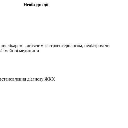
Необхідні дії
ня лікарем – дитячим гастроентерологом, педіатром чи
и/сімейної медицини
 встановлення діагнозу ЖКХ