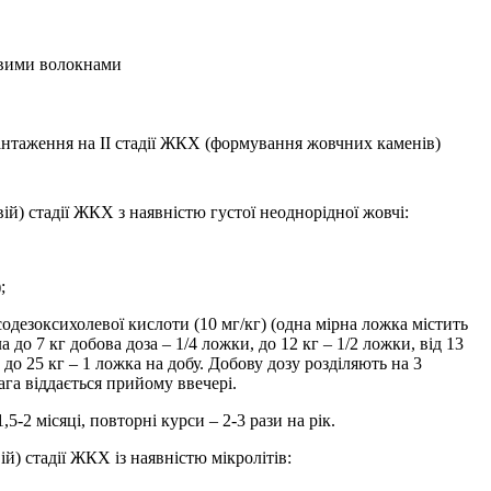
овими волокнами
нтаження на II стадії ЖКХ (формування жовчних каменів)
вій) стадії ЖКХ з наявністю густої неоднорідної жовчі:
;
рсодезоксихолевої кислоти (10 мг/кг) (одна мірна ложка містить
 до 7 кг добова доза – 1/4 ложки, до 12 кг – 1/2 ложки, від 13
9 до 25 кг – 1 ложка на добу. Добову дозу розділяють на 3
га віддається прийому ввечері.
,5-2 місяці, повторні курси – 2-3 рази на рік.
ій) стадії ЖКХ із наявністю мікролітів: