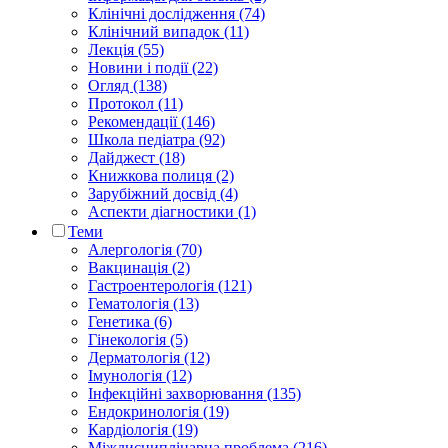
Клінічні дослідження (74)
Клінічний випадок (11)
Лекція (55)
Новини і події (22)
Огляд (138)
Протокол (11)
Рекомендації (146)
Школа педіатра (92)
Дайджест (18)
Книжкова полиця (2)
Зарубіжний досвід (4)
Аспекти діагностики (1)
Теми
Алергологія (70)
Вакцинація (2)
Гастроентерологія (121)
Гематологія (13)
Генетика (6)
Гінекологія (5)
Дерматологія (12)
Імунологія (12)
Інфекційні захворювання (135)
Ендокринологія (19)
Кардіологія (19)
Міждисциплінарна проблема (216)