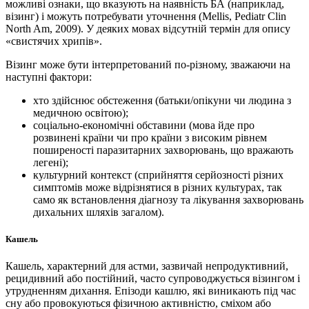
можливі ознаки, що вказують на наявність БА (наприклад,
візинг) і можуть потребувати уточнення (Mellis, Pediatr Clin
North Am, 2009). У деяких мовах відсутній термін для опису
«свистячих хрипів».
Візинг може бути інтерпретований по-різному, зважаючи на
наступні фактори:
хто здійснює обстеження (батьки/опікуни чи людина з
медичною освітою);
соціально-економічні обставини (мова йде про
розвинені країни чи про країни з високим рівнем
поширеності паразитарних захворювань, що вражають
легені);
культурний контекст (сприйняття серйозності різних
симптомів може відрізнятися в різних культурах, так
само як встановлення діагнозу та лікування захворювань
дихальних шляхів загалом).
Кашель
Кашель, характерний для астми, зазвичай непродуктивний,
рецидивний або постійний, часто супроводжується візингом і
утрудненням дихання. Епізоди кашлю, які виникають під час
сну або провокуються фізичною активністю, сміхом або