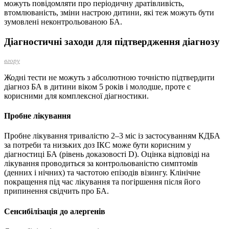
можуть повідомляти про періодичну дратівливість,
втомлюваність, зміни настрою дитини, які теж можуть бути
зумовлені неконтрольованою БА.
Діагностичні заходи для підтвердження діагнозу
вгору
Жодні тести не можуть з абсолютною точністю підтвердити
діагноз БА в дитини віком 5 років і молодше, проте є
корисними для комплексної діагностики.
Пробне лікування
Пробне лікування тривалістю 2–3 міс із застосуванням КДБА
за потреби та низьких доз ІКС може бути корисним у
діагностиці БА (рівень доказовості D). Оцінка відповіді на
лікування проводиться за контрольованістю симптомів
(денних і нічних) та частотою епізодів візингу. Клінічне
покращення під час лікування та погіршення після його
припинення свідчить про БА.
Сенсибілізація до алергенів