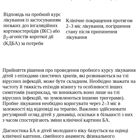
Відповідь на пробний курс
лікування із застосуванням
Клінічне покращення протягом
низьких доз інгаляційних
2–3 міс лікування, погіршення
кортикостероїдів (ІКС) або
стану після припинення
β
-агоністів короткої дії
лікування
2
(КДБА) за потреби
Прийняття рішення про проведення пробного курсу лікування
дітей з епізодами свистячих хрипів, які розвиваються на тлі
вірусних інфекцій, може бути складним. Необхідно зважати на
частоту й тяжкість епізодів візингу та особливості інших
симптомів (наприклад, чи виникають вони лише на тлі
вірусних інфекцій, чи зумовлюються іншими тригерами).
Пробне лікування необхідно коригувати через 2–3 міс в
залежності від відповіді на терапію. Важливо здійснювати
регулярний огляд дітей у динаміці, оскільки в більшості з них
з часом спостерігають зміни клінічної картини БА.
Діагностика БА в дітей молодшого віку базується на оцінці
клінічної картини, сімейного анамнезу, фізикального