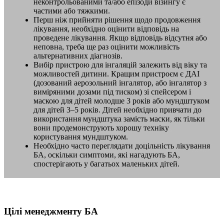
неконтрольованими та/або епізоди візингу є
частими або тяжкими.
Перш ніж прийняти рішення щодо продовження
лікування, необхідно оцінити відповідь на
проведене лікування. Якщо відповідь відсутня або
неповна, треба ще раз оцінити можливість
альтернативних діагнозів.
Вибір пристрою для інгаляцій залежить від віку та
можливостей дитини. Кращим пристроєм є ДАІ
(дозований аерозольний інгалятор, або інгалятор з
виміряними дозами під тиском) зі спейсером і
маскою для дітей молодше 3 років або мундштуком
для дітей 3–5 років. Дітей необхідно привчати до
використання мундштука замість маски, як тільки
вони продемонструють хорошу техніку
користування мундштуком.
Необхідно часто переглядати доцільність лікування
БА, оскільки симптоми, які нагадують БА,
спостерігають у багатьох маленьких дітей.
Цілі менеджменту БА