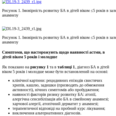
Рисунок 1. Імовірність розвитку БА в дітей віком ≤5 років в зал
анамнезу
Рисунок 1. Імовірність розвитку БА в дітей віком ≤5 років в зал
анамнезу
Симптоми, що насторожують щодо наявності астми, в
дітей віком 5 років і молодше
Як показано на
рисунку 1
та в
таблиці 1
, діагноз БА в дітей
віком 5 років і молодше може бути встановлений на основі:
клінічної картини: рецидивних епізодів свистячих
хрипів, кашлю, задишки (призводять до обмеження
активності), нічних симптомів або пробудження;
наявності факторів ризику розвитку БА: атопії,
алергічна сенсибілізація або БА в сімейному анамнезі;
харчової алергії, атопічний дерматит у анамнезі;
терапевтичної відповіді на пробний курс лікування;
виключення альтернативних діагнозів.