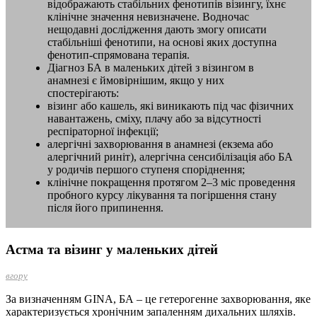
відображають стабільних фенотипів візингу, їхнє
клінічне значення невизначене. Водночас
нещодавні дослідження дають змогу описати
стабільніші фенотипи, на основі яких доступна
фенотип-спрямована терапія.
Діагноз БА в маленьких дітей з візингом в
анамнезі є ймовірнішим, якщо у них
спостерігають:
візинг або кашель, які виникають під час фізичних
навантажень, сміху, плачу або за відсутності
респіраторної інфекції;
алергічні захворювання в анамнезі (екзема або
алергічний риніт), алергічна сенсибілізація або БА
у родичів першого ступеня споріднення;
клінічне покращення протягом 2–3 міс проведення
пробного курсу лікування та погіршення стану
після його припинення.
Астма та візинг у маленьких дітей
вгору
За визначенням GINA, БА – це гетерогенне захворювання, яке
характеризується хронічним запаленням дихальних шляхів.