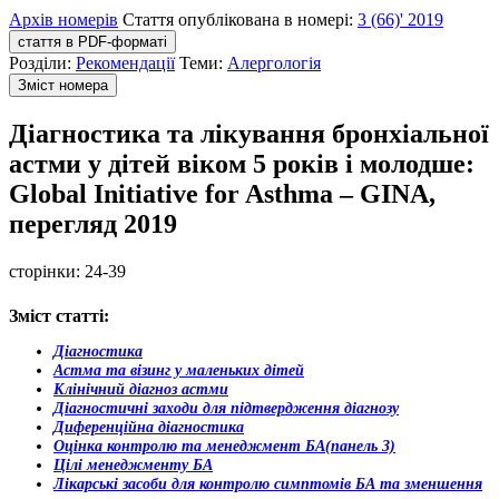
Архів номерів
Стаття опублікована в номері:
3 (66)' 2019
стаття в PDF-форматі
Розділи:
Рекомендації
Теми:
Алергологія
Зміст номера
Діагностика та лікування бронхіальної
астми у дітей віком 5 років і молодше:
Global Initiative for Asthma – ​GINA,
перегляд 2019
сторінки:
24-39
Зміст статті:
Діагностика
Астма та візинг у маленьких дітей
Клінічний діагноз астми
Діагностичні заходи для підтвердження діагнозу
Диференційна діагностика
Оцінка контролю та менеджмент БА(панель 3)
Цілі менеджменту БА
Лікарські засоби для контролю симптомів БА та зменшення