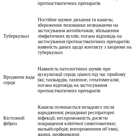
протиастматичних препаратів
Постійне шумне дихання та кашель;
збереження лихоманки незважаючи на
застосування антибіотиків; збільшення
Туберкульоз
лімфатичних вузлів; погана відповідь на
застосування протиастматичних препаратів;
наявність даних щодо контакту з хворими на
туберкульоз
Наявність патологічних шумів при
аускультації серця; ціаноз під час прийому
Вроджена вада
їжі; тахікардія, тахіпное, гепатомегалія;
серця
погана відповідь на застосування
протиастматичних препаратів
Кашель починається незадовго після
народження; рецидивні респіраторні
Кістозний
інфекції; неспроможність досягти
фіброз
покращення клінічної симптоматики;
мальабсорбція; випорожнення об’ємні,
жирні, неоформлені