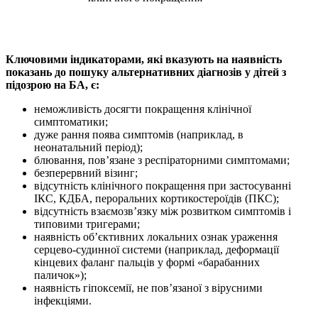
Ключовими індикаторами, які вказують на наявність
показань до пошуку альтернативних діагнозів у дітей з
підозрою на БА, є:
неможливість досягти покращення клінічної
симптоматики;
дуже рання поява симптомів (наприклад, в
неонатальний період);
блювання, пов’язане з респіраторними симптомами;
безперервний візинг;
відсутність клінічного покращення при застосуванні
ІКС, КДБА, пероральних кортикостероїдів (ПКС);
відсутність взаємозв’язку між розвитком симптомів і
типовими тригерами;
наявність об’єктивних локальних ознак ураження
серцево-судинної системи (наприклад, деформації
кінцевих фаланг пальців у формі «барабанних
паличок»);
наявність гіпоксемії, не пов’язаної з вірусними
інфекціями.