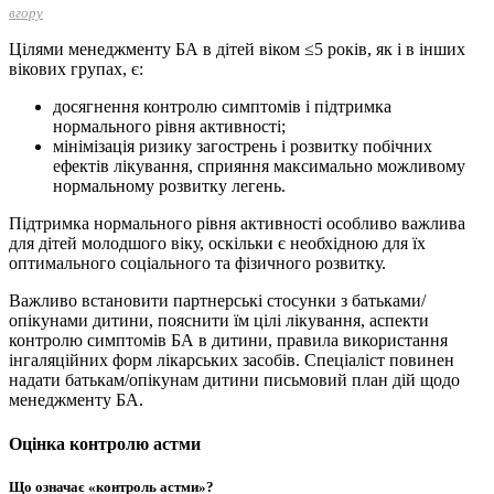
вгору
Цілями менеджменту БА в дітей віком ≤5 років, як і в інших
вікових групах, є:
досягнення контролю симптомів і підтримка
нормального рівня активності;
мінімізація ризику загострень і розвитку побічних
ефектів лікування, сприяння максимально можливому
нормальному розвитку легень.
Підтримка нормального рівня активності особливо важлива
для дітей молодшого віку, оскільки є необхідною для їх
оптимального соціального та фізичного розвитку.
Важливо встановити партнерські стосунки з батьками/
опікунами дитини, пояснити їм цілі лікування, аспекти
контролю симптомів БА в дитини, правила використання
інгаляційних форм лікарських засобів. Спеціаліст повинен
надати батькам/опікунам дитини письмовий план дій щодо
менеджменту БА.
Оцінка контролю астми
Що означає «контроль астми»?