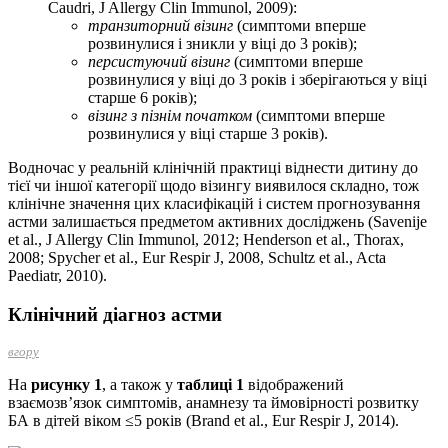
Caudri, J Allergy Clin Immunol, 2009):
транзиторний візинг
(симптоми вперше
розвинулися і зникли у віці до 3 років);
персистуючий візинг
(симптоми вперше
розвинулися у віці до 3 років і зберігаються у віці
старше 6 років);
візинг
з пізнім початком
(симптоми вперше
розвинулися у віці старше 3 років).
Водночас у реальній клінічній практиці віднести дитину до
тієї чи іншої категорії щодо візингу виявилося складно, тож
клінічне значення цих класифікацій і систем прогнозування
астми залишається предметом активних досліджень (Savenije
et al., J Allergy Clin Immunol, 2012; Henderson et al., Thorax,
2008; Spycher et al., Eur Respir J, 2008, Schultz et al., Acta
Paediatr, 2010).
Клінічний діагноз астми
вгору
На
рисунку 1
, а також у
таблиці 1
відображений
взаємозв’язок симптомів, анамнезу та ймовірності розвитку
БА в дітей віком ≤5 років (Brand et al., Eur Respir J, 2014).