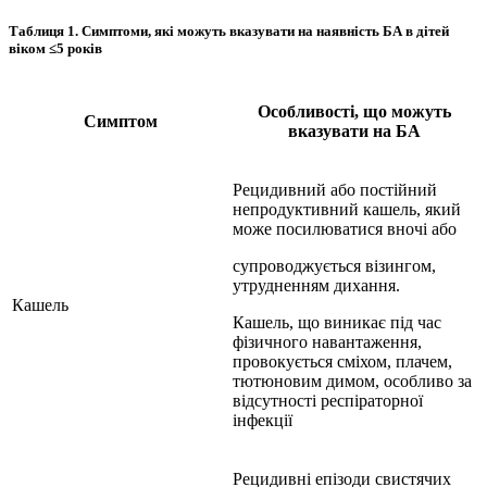
Таблиця 1.
Симптоми, які можуть вказувати на наявність БА в дітей
віком ≤5 років
Особливості, що можуть
Симптом
вказувати на БА
Рецидивний або постійний
непродуктивний кашель, який
може посилюватися вночі або
супроводжується візингом,
утрудненням дихання.
Кашель
Кашель, що виникає під час
фізичного навантаження,
провокується сміхом, плачем,
тютюновим димом, особливо за
відсутності респіраторної
інфекції
Рецидивні епізоди свистячих