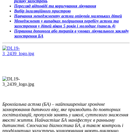
ризику загострень
Перегляд відповіді та коригування лікування
Вибір інгаляційного пристрою
Навчання менеджменту астми опікунів маленьких дітей
Менеджмент у випадках погіршення перебігу астми та
загострення у дітей віком 5 років і молодше (панель 4)
Первинна допомога або терапія в умовах лікувального закладу
загострення БА
Бронхіальна астма (БА)
–
найпоширеніше хронічне
захворювання дитячого віку, яке призводить до повторних
госпіталізацій, пропусків занять у школі, суттєвого зниження
якості життя. Найчастіше БА маніфестує в ранньому
дитинстві. Своєчасна діагностика БА, а також контроль і
профілактика загострень захворювання мають виключно