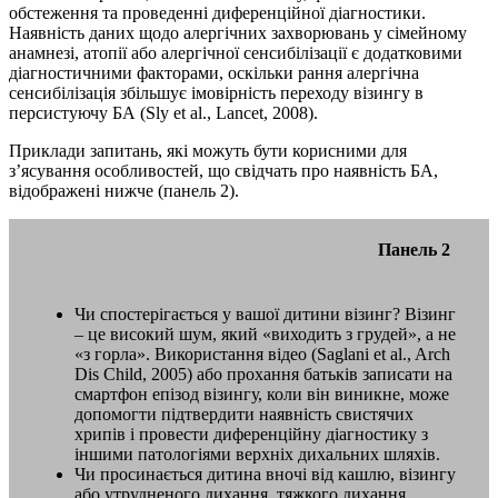
обстеження та проведенні диференційної діагностики.
Наявність даних щодо алергічних захворювань у сімейному
анамнезі, атопії або алергічної сенсибілізації є додатковими
діагностичними факторами, оскільки рання алергічна
сенсибілізація збільшує імовірність переходу візингу в
персистуючу БА (Sly et al., Lancet, 2008).
Приклади запитань, які можуть бути корисними для
з’ясування особливостей, що свідчать про наявність БА,
відображені нижче (панель 2).
Панель 2
Чи спостерігається у вашої дитини візинг? Візинг
– це високий шум, який «виходить з грудей», а не
«з горла». Використання відео (Saglani et al., Arch
Dis Child, 2005) або прохання батьків записати на
смартфон епізод візингу, коли він виникне, може
допомогти підтвердити наявність свистячих
хрипів і провести диференційну діагностику з
іншими патологіями верхніх дихальних шляхів.
Чи просинається дитина вночі від кашлю, візингу
або утрудненого дихання, тяжкого дихання,