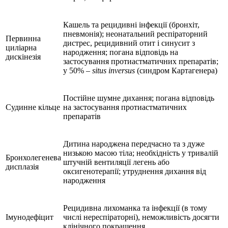
Кашель та рецидивні інфекції (бронхіт,
пневмонія); неонатальний респіраторний
Первинна
дистрес, рецидивний отит і синусит з
циліарна
народження; погана відповідь на
дискінезія
застосування протиастматичних препаратів;
у 50% –
situs inversus
(синдром Картагенера)
Постійне шумне дихання; погана відповідь
Судинне кільце
на застосування протиастматичних
препаратів
Дитина народжена передчасно та з дуже
низькою масою тіла; необхідність у тривалій
Бронхолегенева
штучній вентиляції легень або
дисплазія
оксигенотерапії; утруднення дихання від
народження
Рецидивна лихоманка та інфекції (в тому
Імунодефіцит
числі нереспіраторні), неможливість досягти
клінічного покращення