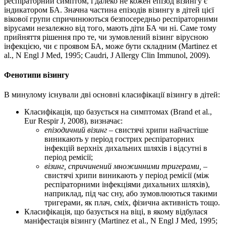
респіраторний симптом, і далеко не кожен епізод візингу є
індикатором БА. Значна частина епізодів візингу в дітей цієї
вікової групи спричинюються безпосередньо респіраторними
вірусами незалежно від того, мають діти БА чи ні. Саме тому
прийняття рішення про те, чи зумовлений візинг вірусною
інфекцією, чи є проявом БА, може бути складним (Martinez et
al., N Engl J Med, 1995; Caudri, J Allergy Clin Immunol, 2009).
Фенотипи візингу
В минулому існували дві основні класифікації візингу в дітей:
Класифікація, що базується на симптомах (Brand et al.,
Eur Respir J, 2008), визначає:
епізодичний візинг
– свистячі хрипи найчастіше
виникають у період гострих респіраторних
інфекцій верхніх дихальних шляхів і відсутні в
період ремісії;
візинг, спричинений множинними тригерами,
–
свистячі хрипи виникають у період ремісії (між
респіраторними інфекціями дихальних шляхів),
наприклад, під час сну, або зумовлюються такими
тригерами, як плач, сміх, фізична активність тощо.
Класифікація, що базується на віці, в якому відбулася
маніфестація візингу (Martinez et al., N Engl J Med, 1995;