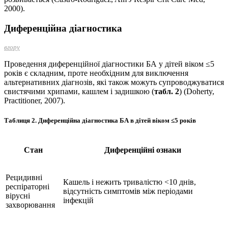
2000).
Диференційна діагностика
вгору
Проведення диференційної діагностики БА у дітей віком ≤5
років є складним, проте необхідним для виключення
альтернативних діагнозів, які також можуть супроводжуватися
свистячими хрипами, кашлем і задишкою (
табл. 2
) (Doherty,
Practitioner, 2007).
Таблиця 2.
Диференційна діагностика БА в дітей віком ≤5 років
Стан
Диференційні ознаки
Рецидивні
Кашель і нежить тривалістю <10 днів,
респіраторні
відсутність симптомів між періодами
вірусні
інфекцій
захворювання