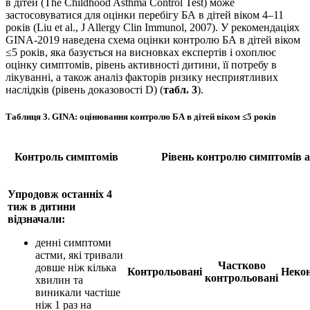
в дітей (The Childhood Asthma Control Test) може
застосовуватися для оцінки перебігу БА в дітей віком 4–11
років (Liu et al., J Allergy Clin Immunol, 2007). У рекомендаціях
GINA-2019 наведена схема оцінки контролю БА в дітей віком
≤5 років, яка базується на висновках експертів і охоплює
оцінку симптомів, рівень активності дитини, її потребу в
лікуванні, а також аналіз факторів ризику несприятливих
наслідків (рівень доказовості D) (
табл. 3
).
Таблиця 3.
GINA: оцінювання контролю БА в дітей віком ≤5 років
Контроль симптомів
Рівень контролю симптомів 
Упродовж останніх 4
тиж в дитини
відзначали:
денні симптоми
астми, які тривали
Частково
довше ніж кілька
Контрольовані
Некон
контрольовані
хвилин та
виникали частіше
ніж 1 раз на