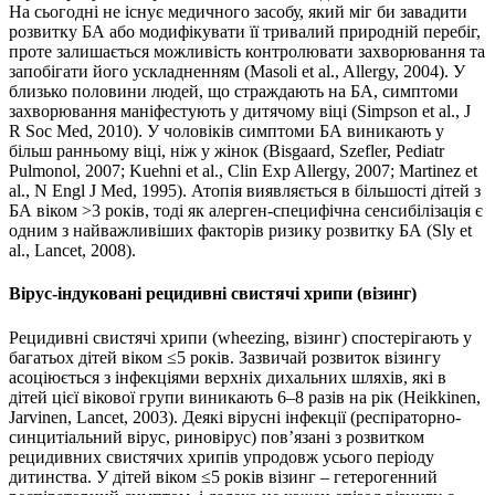
На сьогодні не існує медичного засобу, який міг би завадити
розвитку БА або модифікувати її тривалий природній перебіг,
проте залишається можливість контролювати захворювання та
запобігати його ускладненням (Masoli et al., Allergy, 2004). У
близько половини людей, що страждають на БА, симптоми
захворювання маніфестують у дитячому віці (Simpson et al., J
R Soc Med, 2010). У чоловіків симптоми БА виникають у
більш ранньому віці, ніж у жінок (Bisgaard, Szefler, Pediatr
Pulmonol, 2007; Kuehni et al., Clin Exp Allergy, 2007; Martinez et
al., N Engl J Med, 1995). Атопія виявляється в більшості дітей з
БА віком >3 років, тоді як алерген-специфічна сенсибілізація є
одним з найважливіших факторів ризику розвитку БА (Sly et
al., Lancet, 2008).
Вірус-індуковані рецидивні свистячі хрипи (візинг)
Рецидивні свистячі хрипи (wheezing, візинг) спостерігають у
багатьох дітей віком ≤5 років. Зазвичай розвиток візингу
асоціюється з інфекціями верхніх дихальних шляхів, які в
дітей цієї вікової групи виникають 6–8 разів на рік (Heikkinen,
Jarvinen, Lancet, 2003). Деякі вірусні інфекції (респіраторно-
синцитіальний вірус, риновірус) пов’язані з розвитком
рецидивних свистячих хрипів упродовж усього періоду
дитинства. У дітей віком ≤5 років візинг – гетерогенний