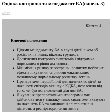
Оцінка контролю та менеджмент БА(панель 3)
вгору
Панель 3
Ключові положення
Цілями менеджменту БА в групі дітей віком ≤5
років, як і в інших вікових групах, є:
Досягнення контролю симптомів і підтримка
нормального рівня активності.
Мінімізація ризику загострень і розвитку побічних
ефектів лікування, сприяння максимально
можливому нормальному розвитку легень.
Препаратами першої лінії для маленьких дітей за
наявності епізодів візингу є КДБА, незалежно від
того, чи був встановлений діагноз БА.
Лікування препаратами-контролерами має
здійснюватися у випадку, якщо симптоми вказують
на наявність БА та виключені альтернативні
діагнози, а респіраторні симптоми є