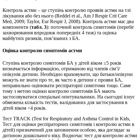
Контроль астми – це ступінь контролю проявів астми на тлі
лікування або без нього (Reddel et al., Am J Respir Crit Care
Med, 2009; Taylor, Eur Respir J, 2008). Контроль астми має два
компоненти (
табл. 3
): поточний контроль симптомів (перебіг
захворювання впродовж попередніх 4 тиж) та оцінка
майбутніх ризиків, пов’язаних з БА.
Оцінка контролю симптомів астми
Ступінь контролю симптомів БА у дітей віком ≤5 років
визначається інформацією, отриманою від членів сім’ї/
опікунів дитини. Необхідно враховувати, що батьки/опікуни
можуть не знати про те, як часто в дитини є прояви БА,
неправильно оцінювати респіраторні симптоми тощо. Саме
тому з метою оцінки контролю симптомів БА мають
застосовуватися спеціальні опитувальники. На сьогодні існує
обмежена кількість тестів, валідованих для застосування в
дітей віком <4 років.
Тест TRACK (Test for Respiratory and Asthma Control in Kids,
Тест для оцінки респіраторних симптомів і контролю астми в
дітей) призначений для заповнення особою, яка доглядає за
дитиною дошкільного віку. Водночас тест для контролю астми