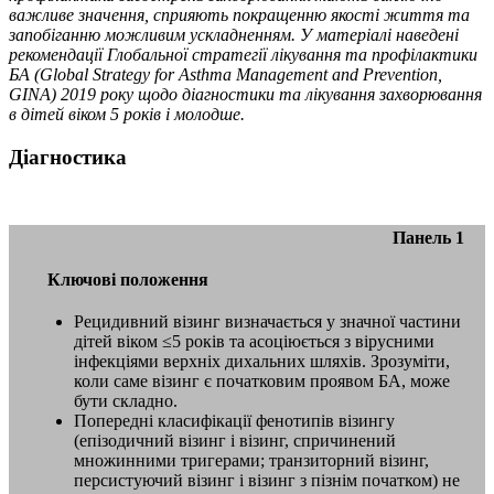
важливе значення, сприяють покращенню якості життя та
запобіганню можливим ускладненням. У матеріалі наведені
рекомендації Глобальної стратегії лікування та профілактики
БА (Global Strategy for Asthma Management and Prevention,
GINA) 2019 року щодо діагностики та лікування захворювання
в дітей віком 5 років і молодше.
Діагностика
Панель 1
Ключові положення
Рецидивний візинг визначається у значної частини
дітей віком ≤5 років та асоціюється з вірусними
інфекціями верхніх дихальних шляхів. Зрозуміти,
коли саме візинг є початковим проявом БА, може
бути складно.
Попередні класифікації фенотипів візингу
(епізодичний візинг і візинг, спричинений
множинними тригерами; транзиторний візинг,
персистуючий візинг і візинг з пізнім початком) не