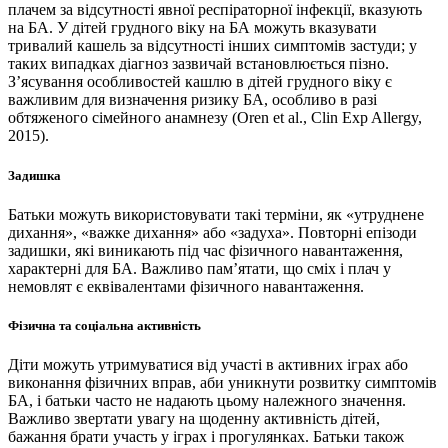
плачем за відсутності явної респіраторної інфекції, вказують
на БА. У дітей грудного віку на БА можуть вказувати
тривалий кашель за відсутності інших симптомів застуди; у
таких випадках діагноз зазвичай встановлюється пізно.
З’ясування особливостей кашлю в дітей грудного віку є
важливим для визначення ризику БА, особливо в разі
обтяженого сімейного анамнезу (Oren et al., Clin Exp Allergy,
2015).
Задишка
Батьки можуть використовувати такі терміни, як «утруднене
дихання», «важке дихання» або «задуха». Повторні епізоди
задишки, які виникають під час фізичного навантаження,
характерні для БА. Важливо пам’ятати, що сміх і плач у
немовлят є еквівалентами фізичного навантаження.
Фізична та соціальна активність
Діти можуть утримуватися від участі в активних іграх або
виконання фізичних вправ, аби уникнути розвитку симптомів
БА, і батьки часто не надають цьому належного значення.
Важливо звертати увагу на щоденну активність дітей,
бажання брати участь у іграх і прогулянках. Батьки також