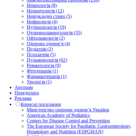
Неврологія (8)
Неонатологія (12)
Невідкладні стани (5)
Нефрологія (4)
Нутриціологія (19)
Оториноларингологія (35)
Офтальмологія (2)
Охорона здоров’я (4)
Педіатрія (2)
Психіатрія (5)
Пульмонологія (62)
Ревматологія (9)
Фітотерапія (1)
Фармакотерапія (1)
Урологія (1)
Авторам
Передплата
Реклама
Корисні посилання
Міністерство охорони здоров’я України
American Academy of Pediatrics
Centers for Disease Control and Prevention
The European Society for Paediatric Gastroenterology,
Hepatology and Nutrition (ESPGHAN)