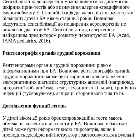
Сенсибілізацію до алергенів можна виявити за допомогою
шкірних прик-тестів або визначення алерген-специфічного
імуноглобуліну Е. Сенсибілізація до алергенів визначається в
більшості дітей з БА віком старше 3 років. Водночас
відсутність сенсибілізації до поширених аероалергенів не
виключає діагнозу БА. Сенсибілізація до алергенів є
найкращим предиктором розвитку персистуючої БА (Azad,
JAMA pediatrics, 2016).
Рентгенографія органів грудної порожнини
Рентгенограми органів грудної порожнини рідко є
інформативними при БА. Водночас рентгенографія органів
грудної порожнини може бути корисною для виключення
альтернативних діагнозів: структурних аномалій (наприклад,
вродженої лобарної емфіземи, «судинного кільця»), хронічних
інфекцій (туберкульозу), аспірації стороннього тіла та ін.
Дослідження функції легень
У дітей віком ≤5 років бронхопровокаційні тести мають
обмежене значення в діагностиці БА. Водночас у багатьох
дітей може бути інформативною спірометрія, якщо її
проводить досвідчений інструктор і застосовуються візуальні