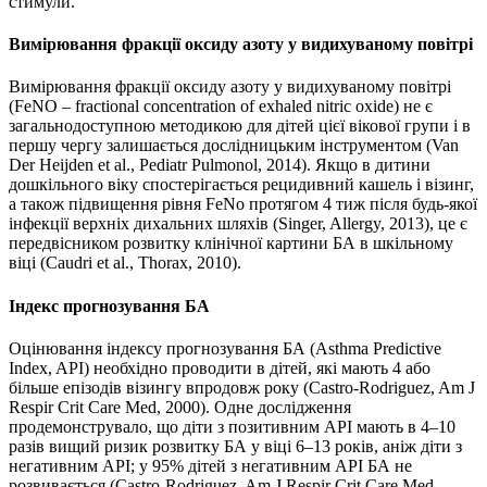
стимули.
Вимірювання фракції оксиду азоту у видихуваному повітрі
Вимірювання фракції оксиду азоту у видихуваному повітрі
(FeNO – fractional concentration of exhaled nitric oxide) не є
загальнодоступною методикою для дітей цієї вікової групи і в
першу чергу залишається дослідницьким інструментом (Van
Der Heijden et al., Pediatr Pulmonol, 2014). Якщо в дитини
дошкільного віку спостерігається рецидивний кашель і візинг,
а також підвищення рівня FeNo протягом 4 тиж після будь-якої
інфекції верхніх дихальних шляхів (Singer, Allergy, 2013), це є
передвісником розвитку клінічної картини БА в шкільному
віці (Caudri et al., Thorax, 2010).
Індекс прогнозування БА
Оцінювання індексу прогнозування БА (Asthma Predictive
Index, API) необхідно проводити в дітей, які мають 4 або
більше епізодів візингу впродовж року (Castro-Rodriguez, Am J
Respir Crit Care Med, 2000). Одне дослідження
продемонструвало, що діти з позитивним API мають в 4–10
разів вищий ризик розвитку БА у віці 6–13 років, аніж діти з
негативним API; у 95% дітей з негативним API БА не
розвивається (Castro-Rodriguez, Am J Respir Crit Care Med,