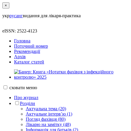
×
укр
рус
анг
видання для лікаря-практика
eISSN: 2522-4123
Головна
Поточний номер
Рекомендації
Архів
Каталог статей
сховати
меню
Про журнал
Розділи
Актуальна тема (20)
Актуальне інтерв’ю (1)
Погляд фахівця (80)
Лікарю на замітку (48)
Інформація для батьків (2)