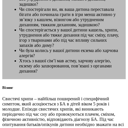
задишки?
Чи спостерігали ви, як ваша дитина переставала
бігати або починала грати в ігри менш активно у
зв’язку з кашлем, візингом або утрудненим
диханням, тяжким диханням, задишкою?
Чи спостерігається у вашої дитини кашель, хрипи,
утруднення або тяжке дихання під час сміху, плачу,
ігор з тваринами або під час впливу сильних
запахів або диму?
Чи була колись у вашої дитини екзема або харчова
алергія?
Хтось з вашої сім’ї мав астму, харчову алергію,
екзему або захворювання, пов’язані з органами
дихання?
Візинг
Свистячі хрипи – найбільш поширений і специфічний
симптом, який асоціюється з БА в дітей віком 5 років і
молодше. Епізоди свистячих хрипів, які виникають
періодично під час сну або провокуються плачем, сміхом,
фізичною активністю, відповідають діагнозу БА. Під час
опитування батьків/опікунів дитини необхідно зважати на всі