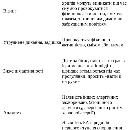
хрипів можуть виникати під час
сну або провокуватися
Візинг
фізичною активністю, сміхом,
плачем, тютюновим димом чи
забрудненим повітрям
Провокується фізичною
Утруднене дихання, задишка
активністю, сміхом або плачем
Дитина бігає, сміється та грає в
ігри менше, ніж інші діти,
Зиження активності
швидше втомлюється під час
прогулянки, просить «взяти її
на руки»
Наявність інших алергічних
захворювань (атопічного
дерматиту, алергічного риніту,
Анамнез
харчової алергії).
Наявність БА в родичів
першого ступеня споріднення