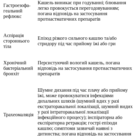
Кашель виникає при годуванні; блювання
Гастроезофа­
легко провокується перегодовуванням;
геальний
погана відповідь на застосування
рефлюкс
протиастматичних препаратів
Аспірація
Епізод різкого сильного кашлю та/або
стороннього
стридору під час прийому їжі або гри
тіла
Хронічний
Персистуючий вологий кашель, погана
бактеріальний
відповідь на застосування протиастматичних
бронхіт
препаратів
Шумне дихання під час плачу або прийому
їжі, може провокуватися інфекціями
дихальних шляхів (шумний вдих у разі
екстраторакальної локалізації, шумний видих
у разі інтраторакальної локалізації
Трахео­маляція
інфекційного процесу); інспіраторна або
експіраторна ретракція; гострі епізоди
кашлю; симптоми зазвичай наявні з
дитинства; погана відповідь на застосування