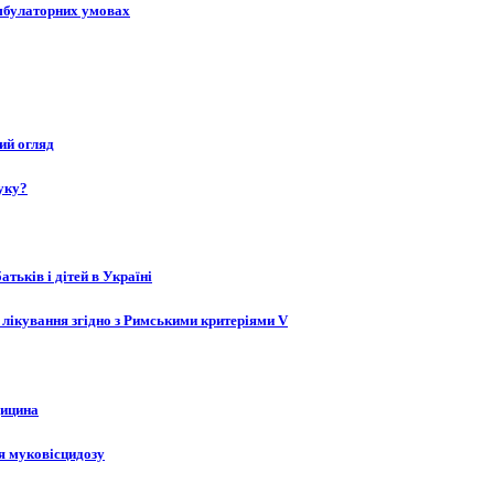
 амбулаторних умовах
ий огляд
уку?
атьків і дітей в Україні
й лікування згідно з Римськими критеріями V
дицина
я муковісцидозу