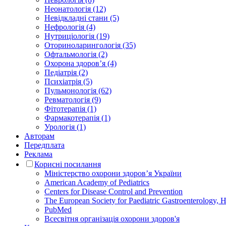
Неонатологія (12)
Невідкладні стани (5)
Нефрологія (4)
Нутриціологія (19)
Оториноларингологія (35)
Офтальмологія (2)
Охорона здоров’я (4)
Педіатрія (2)
Психіатрія (5)
Пульмонологія (62)
Ревматологія (9)
Фітотерапія (1)
Фармакотерапія (1)
Урологія (1)
Авторам
Передплата
Реклама
Корисні посилання
Міністерство охорони здоров’я України
American Academy of Pediatrics
Centers for Disease Control and Prevention
The European Society for Paediatric Gastroenterology
PubMed
Всесвітня організація охорони здоров'я