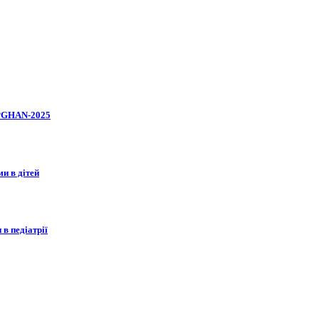
SPGHAN-2025
и в дітей
 в педіатрії