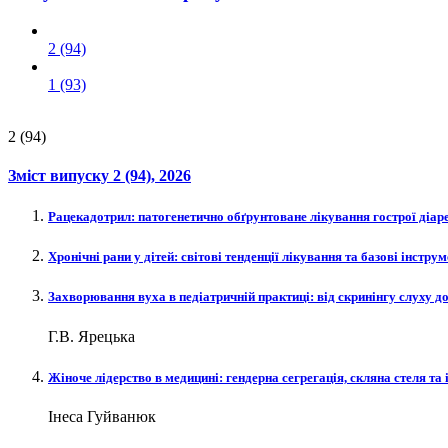
2 (94)
1 (93)
2 (94)
Зміст випуску
2 (94)
, 2026
Рацекадотрил: патогенетично обґрунтоване лікування гострої діареї
Хронічні рани у дітей: світові тенденції лікування та базові інстру
Захворювання вуха в педіатричній практиці: від скринінгу слуху до
Г.В. Ярецька
Жіноче лідерство в медицині: гендерна сегрегація, скляна стеля та
Інеса Гуйванюк