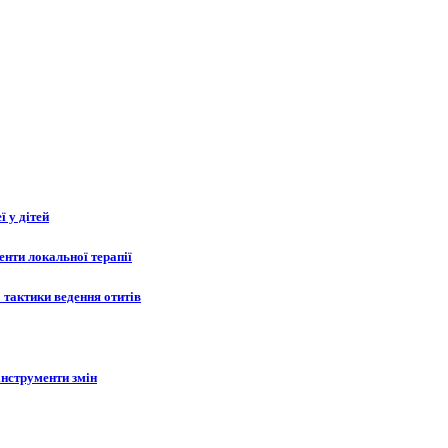
 у дітей
менти локальної терапії
 тактики ведення отитів
 інструменти змін