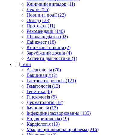
Клінічний випадок (11)
Лекція (55)
Новини і події (22)
Огляд (138)
Протокол (11)
Рекомендації (146)
Школа педіатра (92)
Дайджест (18)
Книжкова полиця (2)
Зарубіжний досвід (4)
Аспекти діагностики (1)
Теми
Алергологія (70)
Вакцинація (2)
Гастроентерологія (121)
Гематологія (13)
Генетика (6)
Гінекологія (5)
Дерматологія (12)
Імунологія (12)
Інфекційні захворювання (135)
Ендокринологія (19)
Кардіологія (19)
Міждисциплінарна проблема (216)
Неврологія (8)