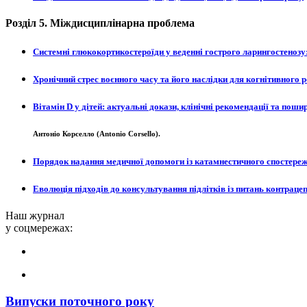
Розділ 5.
Міждисциплінарна проблема
Системні глюкокортикостероїди у веденні гострого ларингостенозу
Хронічний стрес воєнного часу та його наслідки для когнітивного ро
Вітамін D у дітей: актуальні докази, клінічні рекомендації та пош
Антоніо Корселло (Antonio Corsello).
Порядок надання медичної допомоги із катамнестичного спостереже
Еволюція підходів до консультування підлітків із питань контрацеп
Наш журнал
у соцмережах:
Випуски поточного року