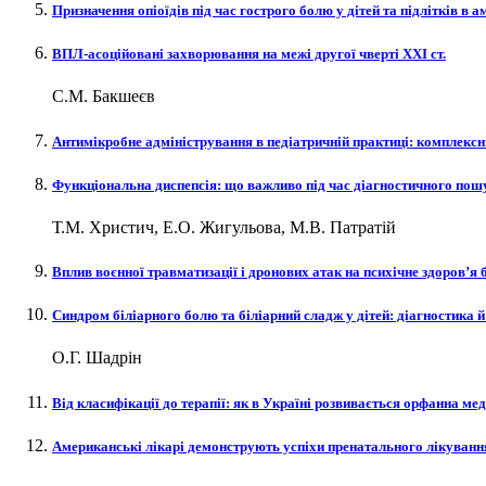
Призначення опіоїдів під час гострого болю у дітей та підлітків в
ВПЛ-асоційовані захворювання на межі другої чверті XXI ст.
С.М. Бакшеєв
Антимікробне адміністрування в педіатричній практиці: комплексн
Функціональна диспепсія: що важливо під час діагностичного пош
Т.М. Христич, Е.О. Жигульова, М.В. Патратій
Вплив воєнної травматизації і дронових атак на психічне здоров’я б
Синдром біліарного болю та біліарний сладж у дітей: діагностика 
О.Г. Шадрін
Від класифікації до терапії: як в Україні розвивається орфанна ме
Американські лікарі демонструють успіхи пренатального лікуванн