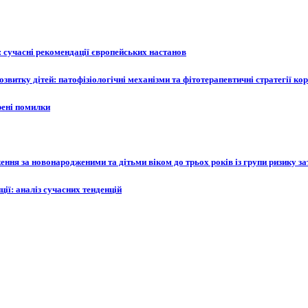
: сучасні рекомендації європейських настанов
звитку дітей: патофізіологічні механізми та фітотерапевтичні стратегії кор
ирені помилки
ння за новонародженими та дітьми віком до трьох років із групи ризику з
ції: аналіз сучасних тенденцій