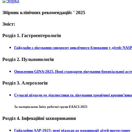
Збірник клінічних рекомендацій:
' 2025
Зміст:
Розділ 1.
Гастроентерологія
Гайдлайн з лікування синдрому циклічного блювання у дітей: NA
Розділ 2.
Пульмонологія
Оновлення GINA-2025. Нові стандарти лікування бронхіальної астм
Розділ 3.
Алергологія
Сучасні підходи до діагностики та лікування хронічної кропив’янки
За матеріалами Звіту робочої групи EAACI‑2025
Розділ 4.
Інфекційні захворювання
Гайдлайни AAP-2025: нові підходи до вакцинації дітей проти грипу