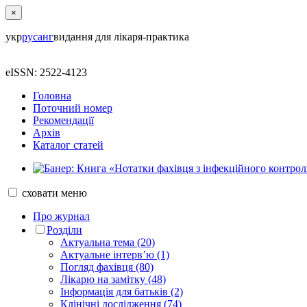
×
укр
рус
анг
видання для лікаря-практика
eISSN: 2522-4123
Головна
Поточний номер
Рекомендації
Архів
Каталог статей
сховати
меню
Про журнал
Розділи
Актуальна тема (20)
Актуальне інтерв’ю (1)
Погляд фахівця (80)
Лікарю на замітку (48)
Інформація для батьків (2)
Клінічні дослідження (74)