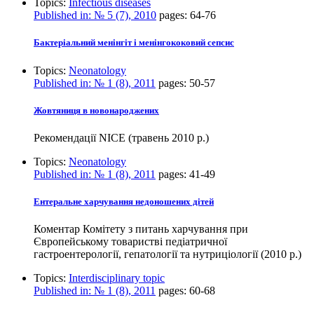
Topics:
Infectious diseases
Published in:
№ 5 (7), 2010
pages:
64-76
Бактеріальний менінгіт і менінгококовий сепсис
Topics:
Neonatology
Published in:
№ 1 (8), 2011
pages:
50-57
Жовтяниця в новонароджених
Рекомендації NICE (травень 2010 р.)
Topics:
Neonatology
Published in:
№ 1 (8), 2011
pages:
41-49
Ентеральне харчування недоношених дітей
Коментар Комітету з питань харчування при
Європейському товаристві педіатричної
гастроентерології, гепатології та нутриціології (2010 р.)
Topics:
Interdisciplinary topic
Published in:
№ 1 (8), 2011
pages:
60-68