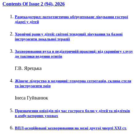
Contents Of Issue
2 (94)
, 2026
Рацекадотрил: патогенетично обґрунтоване лікування гострої
діареї у дітей
Хронічні рани у дітей: світові тенденції лікування та базові
інструменти локальної терапії
Захворювання вуха в педіатричній практиці: від скринінгу слуху
до тактики ведення отитів
Г.В. Ярецька
Жіноче лідерство в медицині: гендерна сегрегація, скляна стеля
та інструменти змін
Інеса Гуйванюк
Призначення опіоїдів під час гострого болю у дітей та підлітків
в амбулаторних умовах
ВПЛ-асоційовані захворювання на межі другої чверті XXI ст.