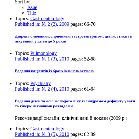
Sort by:
Issue
Title
Topics:
Gastroenterology
Published in:
№ 2 (2), 2009
pages:
66-70
Діарея і блювання, спричинені гастроентеритом: діагностика та
лікування у дітей до 5 років
Topics:
Pulmonology
Published in:
№ 1 (3), 2010
pages:
52-68
Ведення пацієнтів із бронхіальною астмою
Topics:
Psychiatry
Published in:
№ 2 (4), 2010
pages:
61-64
Ведення дітей та осіб молодого віку із синдромом дефіциту уваги
та гіперкінетичними розладами
Рекомендації онлайн: клінічні дані й докази (2009 р.)
Topics:
Gastroenterology
Published in:
№ 3 (5), 2010
pages:
82-89