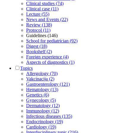
Clinical studies (74)
Clinical case (11)
Lecture (55)
News and Events (22)
Review (138)
Protocol (11)
Guidelines (146)
School for pediatrician (92)
Digest (18)
Bookshelf (2)
Foreign experience (4)
Aspects of diagnostics (1)
Topics
Allergology (70)
Vakcinacija (2)
Gastroenterology (121)
Hematology (13)
Genetics (6)
Gynecology (5)
Dermatology (12)
Immunology (12)
Infectious diseases (135)
Endocrinology (19)
Cardiology (19)
Interdisciplinary topic (216)