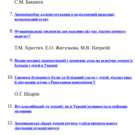
С.М. Бакшеєв
Антимікробне адміністрування в педіатричній практиці:
комплексний огляд
Функціональна диспепсія: що важливо під час діагностичного
пошуку?
Т.М. Христич, Е.О. Жигульова, М.В. Патратій
Вплив воєнної травматизації і дронових атак на психічне здоров’я
батьків і дітей в Україні
Синдром біліарного болю та біліарний сладж у дітей: діагностика
й лікування згідно з Римськими критеріями V
О.Г. Шадрін
Від класифікації до терапії: як в Україні розвивається орфанна
медицина
Американські лікарі демонструють успіхи пренатального
лікування муковісцидозу