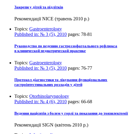
Закрепи у дітей та підлітків
Рекомендації NICE (травень 2010 р.)
Topics:
Gastroenterology
Published in:
№ 3 (5), 2010
pages:
78-81
Руководство по ведению гастроэзофагеального рефлюкса
в клинической педиатрической практике
Topics:
Gastroenterology
Published in:
№ 3 (5), 2010
pages:
76-77
Протокол діагностики та лікування функціональних
гастроінтестинальних розладів у дітей
Topics:
Otorhinolaryngology
Published in:
№ 4 (6), 2010
pages:
66-68
Ведення пацієнтів з болем у горлі та показання до тонзилектомії
Рекомендації SIGN (квітень 2010 р.)