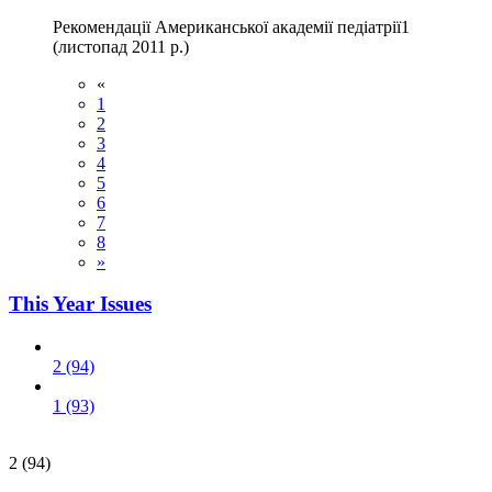
Рекомендації Американської академії педіатрії1
(листопад 2011 р.)
«
1
2
3
4
5
6
7
8
»
This Year Issues
2 (94)
1 (93)
2 (94)