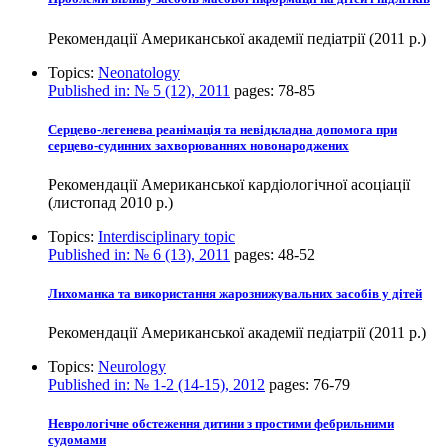
Рекомендації Американської академії педіатрії (2011 р.)
Topics:
Neonatology
Published in:
№ 5 (12), 2011
pages:
78-85
Серцево-легенева реанімація та невідкладна допомога при
серцево-судинних захворюваннях новонароджених
Рекомендації Американської кардіологічної асоціації
(листопад 2010 р.)
Topics:
Interdisciplinary topic
Published in:
№ 6 (13), 2011
pages:
48-52
Лихоманка та використання жарознижувальних засобів у дітей
Рекомендації Американської академії педіатрії (2011 р.)
Topics:
Neurology
Published in:
№ 1-2 (14-15), 2012
pages:
76-79
Неврологічне обстеження дитини з простими фебрильними
судомами