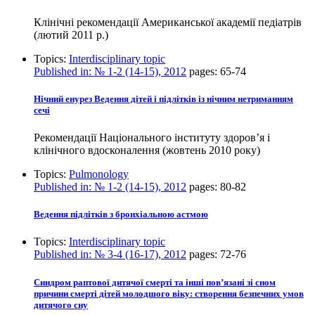
Клінічні рекомендації Американської академії педіатрів
(лютий 2011 р.)
Topics:
Interdisciplinary topic
Published in:
№ 1-2 (14-15), 2012
pages:
65-74
Нічний енурез Ведення дітей і підлітків із нічним нетриманням
сечі
Рекомендації Національного інституту здоров’я і
клінічного вдосконалення (жовтень 2010 року)
Topics:
Pulmonology
Published in:
№ 1-2 (14-15), 2012
pages:
80-82
Ведення підлітків з бронхіальною астмою
Topics:
Interdisciplinary topic
Published in:
№ 3-4 (16-17), 2012
pages:
72-76
Синдром раптової дитячої смерті та інші пов’язані зі сном
причини смерті дітей молодшого віку: створення безпечних умов
дитячого сну