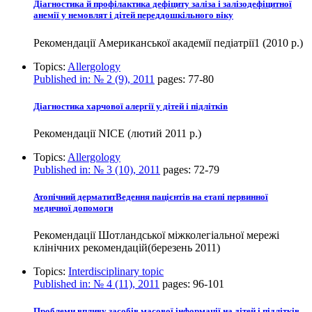
Діагностика й профілактика дефіциту заліза і залізодефіцитної
анемії у немовлят і дітей переддошкільного віку
Рекомендації Американської академії педіатрії1 (2010 р.)
Topics:
Allergology
Published in:
№ 2 (9), 2011
pages:
77-80
Діагностика харчової алергії у дітей і підлітків
Рекомендації NICE (лютий 2011 р.)
Topics:
Allergology
Published in:
№ 3 (10), 2011
pages:
72-79
Атопічний дерматитВедення пацієнтів на етапі первинної
медичної допомоги
Рекомендації Шотландської міжколегіальної мережі
клінічних рекомендацій(березень 2011)
Topics:
Interdisciplinary topic
Published in:
№ 4 (11), 2011
pages:
96-101
Проблеми впливу засобів масової інформації на дітей і підлітків