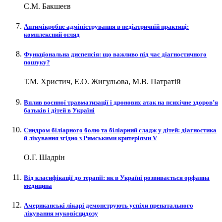
С.М. Бакшеєв
Антимікробне адміністрування в педіатричній практиці:
комплексний огляд
Функціональна диспепсія: що важливо під час діагностичного
пошуку?
Т.М. Христич, Е.О. Жигульова, М.В. Патратій
Вплив воєнної травматизації і дронових атак на психічне здоров’я
батьків і дітей в Україні
Синдром біліарного болю та біліарний сладж у дітей: діагностика
й лікування згідно з Римськими критеріями V
О.Г. Шадрін
Від класифікації до терапії: як в Україні розвивається орфанна
медицина
Американські лікарі демонструють успіхи пренатального
лікування муковісцидозу