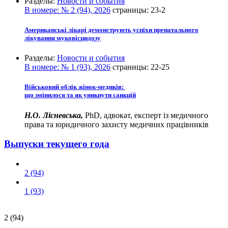
Разделы:
Новости и события
В номере:
№ 2 (94), 2026
страницы:
23-2
Американські лікарі демонструють успіхи пренатального
лікування муковісцидозу
Разделы:
Новости и события
В номере:
№ 1 (93), 2026
страницы:
22-25
Військовий облік жінок-медиків:
що змінилося та як уникнути санкцій
Н.О. Лісневська,
PhD, адвокат, експерт із медичного
права та юридичного захисту медичних працівників
Выпуски текущего года
2 (94)
1 (93)
2 (94)