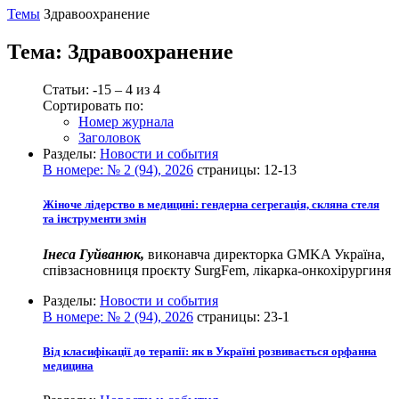
Темы
Здравоохранение
Тема:
Здравоохранение
Статьи: -15 – 4 из 4
Сортировать по:
Номер журнала
Заголовок
Разделы:
Новости и события
В номере:
№ 2 (94), 2026
страницы:
12-13
Жіноче лідерство в медицині: гендерна сегрегація, скляна стеля
та інструменти змін
Інеса Гуйванюк,
виконавча директорка GMKA Україна,
співзасновниця проєкту SurgFem, лікарка-онкохірургиня
Разделы:
Новости и события
В номере:
№ 2 (94), 2026
страницы:
23-1
Від класифікації до терапії: як в Україні розвивається орфанна
медицина