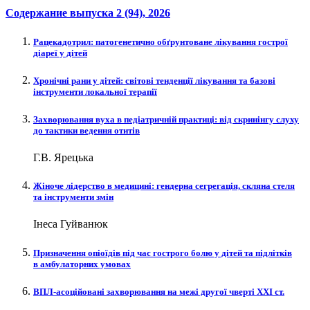
Содержание выпуска
2 (94)
, 2026
Рацекадотрил: патогенетично обґрунтоване лікування гострої
діареї у дітей
Хронічні рани у дітей: світові тенденції лікування та базові
інструменти локальної терапії
Захворювання вуха в педіатричній практиці: від скринінгу слуху
до тактики ведення отитів
Г.В. Ярецька
Жіноче лідерство в медицині: гендерна сегрегація, скляна стеля
та інструменти змін
Інеса Гуйванюк
Призначення опіоїдів під час гострого болю у дітей та підлітків
в амбулаторних умовах
ВПЛ-асоційовані захворювання на межі другої чверті XXI ст.