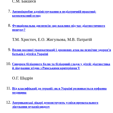
С.М. Бакшеєв
Антимікробне адміністрування в педіатричній практиці:
комплексний огляд
Функціональна диспепсія: що важливо під час діагностичного
пошуку?
Т.М. Христич, Е.О. Жигульова, М.В. Патратій
Вплив воєнної травматизації і дронових атак на психічне здоров’я
батьків і дітей в Україні
Синдром біліарного болю та біліарний сладж у дітей: діагностика
й лікування згідно з Римськими критеріями V
О.Г. Шадрін
Від класифікації до терапії: як в Україні розвивається орфанна
медицина
Американські лікарі демонструють успіхи пренатального
лікування муковісцидозу