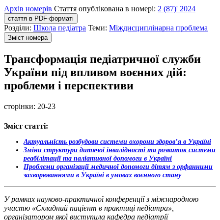
Архів номерів
Стаття опублікована в номері:
2 (87)' 2024
стаття в PDF-форматі
Розділи:
Школа педіатра
Теми:
Міждисциплінарна проблема
Зміст номера
Трансформація педіатричної служби
України під впливом воєнних дій:
проблеми і перспективи
сторінки:
20-23
Зміст статті:
Актуальність розбудови системи охорони здоров’я в Україні
Зміни структури дитячої інвалідності та розвиток системи
реабілітації та паліативної допомоги в Україні
Проблеми організації медичної допомоги дітям з орфанними
захворюваннями в Україні в умовах воєнного стану
У рамках науково-практичної конференції з міжнародною
участю «Складний пацієнт в практиці педіатра»,
організатором якої виступила кафедра педіатрії