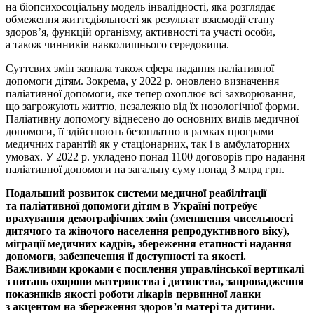
на біопсихосоціальну модель інвалідності, яка розглядає
обмеження життєдіяльності як результат взаємодії стану
здоров’я, функцій організму, активності та участі особи,
а також чинників навколишнього середовища.
Суттєвих змін зазнала також сфера надання паліативної
допомоги дітям. Зокрема, у 2022 р. оновлено визначення
паліативної допомоги, яке тепер охоплює всі захворювання,
що загрожують життю, незалежно від їх нозологічної форми.
Паліативну допомогу віднесено до основних видів медичної
допомоги, її здійснюють безоплатно в рамках програми
медичних гарантій як у стаціонарних, так і в амбулаторних
умовах. У 2022 р. укладено понад 1100 договорів про надання
паліативної допомоги на загальну суму понад 3 млрд грн.
Подальший розвиток системи медичної реабілітації
та паліативної допомоги дітям в Україні потребує
врахування демографічних змін (зменшення чисельності
дитячого та жіночого населення репродуктивного віку),
міграції медичних кадрів, збереження етапності надання
допомоги, забезпечення її доступності та якості.
Важливими кроками є посилення управлінської вертикалі
з питань охорони материнства і дитинства, запрова­дження
показників якості роботи лікарів первинної ланки
з акцентом на збереження здоров’я матері та дитини.