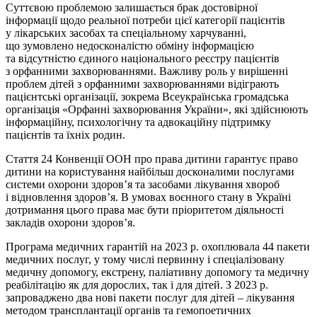
Суттєвою проблемою залишається брак достовірної
інформації щодо реальної потреби цієї категорії пацієнтів
у лікарських засобах та спеціальному харчуванні,
що зумовлено недосконалістю обміну інформацією
та відсутністю єдиного національного реєстру пацієнтів
з орфанними захворюваннями. Важливу роль у вирішенні
проблем дітей з орфанними захворюваннями відіграють
пацієнтські організації, зокрема Всеукраїнська громадська
організація «Орфанні захворювання України», які здійснюють
інформаційну, психологічну та адвокаційну підтримку
пацієнтів та їхніх родин.
Стаття 24 Конвенції ООН про права дитини гарантує право
дитини на користування найбільш досконалими послугами
системи охорони здоров’я та засобами лікування хвороб
і відновлення здоров’я. В умовах воєнного стану в Україні
дотримання цього права має бути пріоритетом діяльності
закладів охорони здоров’я.
Програма медичних гарантій на 2023 р. охоплювала 44 пакети
медичних послуг, у тому числі первинну і спеціалізовану
медичну допомогу, екстрену, паліативну допомогу та медичну
реабілітацію як для дорослих, так і для дітей. З 2023 р.
запрова­джено два нові пакети послуг для дітей – лікування
методом трансплантації органів та гемопоетичних