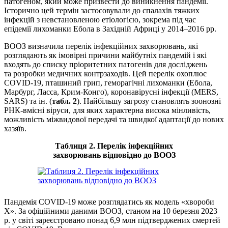
патогеном, який може призвести до виникнення пандемії.
Історично цей термін застосовували до спалахів тяжких
інфекцій з невстановленою етіологією, зокрема під час
епідемії лихоманки Ебола в Західній Африці у 2014–2016 рр.
ВООЗ визначила перелік інфекційних захворювань, які
розглядають як імовірні причини майбутніх пандемій і які
входять до списку пріоритетних патогенів для дослі­джень
та розробки медичних контрзаходів. Цей перелік охоплює
COVID-19, пташиний грип, геморагічні лихоманки (Ебола,
Марбург, Ласса, Крим-Конго), коронавірусні інфекції (MERS,
SARS) та ін. (
табл. 2
). Найбільшу загрозу становлять зоонозні
РНК-вмісні віруси, для яких характерна висока мінливість,
можливість міжвидової передачі та швидкої адаптації до нових
хазяїв.
Таблиця 2. Перелік інфекційних
захворювань відповідно до ВООЗ
Пандемія COVID-19 може розглядатись як модель «хвороби
X». За офіційними даними ВООЗ, станом на 10 березня 2023
р. у світі зареєстровано понад 6,9 млн підтвер­джених смертей