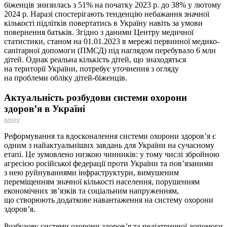
біженців знизилась з 51% на початку 2023 р. до 38% у лютому
2024 р. Наразі спостерігають тенденцію небажання значної
кількості підлітків повертатись в Україну навіть за умови
повернення батьків. Згідно з даними Центру медичної
статистики, станом на 01.01.2023 в мережі первинної медико-
санітарної допомоги (ПМСД) під наглядом перебувало 6 млн
дітей. Однак реальна кількість дітей, що знаходяться
на території України, потребує уточнення з огляду
на проблеми обліку дітей-біженців.
Актуальність розбудови системи охорони
здоров’я в Україні
вгору
Реформування та вдосконалення системи охорони здоров’я є
одним з найактуальніших завдань для України на сучасному
етапі. Це зумовлено низкою чинників: у тому числі збройною
агресією російської федерації проти України та пов’язаними
з нею руйнуваннями інфраструктури, вимушеним
переміщенням значної кількості населення, порушенням
економічних зв’язків та соціальним напруженням,
що створюють додаткове навантаження на систему охорони
здоров’я.
Розбудову системи охорони здоров’я та педіатричної допомоги