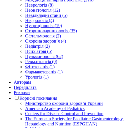
Неврологія (8)
Неонатологія (12)
Невідкладні стани (5)
Нефрологія (4)
Нутриціологія (19)
Оториноларингологія (35)
Офтальмологія (2)
Охорона здоров’я (4)
Педіатрія (2)
Психіатрія (5)
Пульмонологія (62)
Ревматологія (9)
Фітотерапія (1)
Фармакотерапія (1)
Урологія (1)
Авторам
Передплата
Реклама
Корисні посилання
Міністерство охорони здоров’я України
American Academy of Pediatrics
Centers for Disease Control and Prevention
The European Society for Paediatric Gastroenterology,
Hepatology and Nutrition (ESPGHAN)