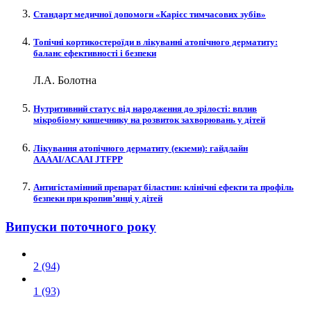
Стандарт медичної допомоги «Карієс тимчасових зубів»
Топічні кортикостероїди в лікуванні атопічного дерматиту:
баланс ефективності і безпеки
Л.А. Болотна
Нутритивний статус від народження до зрілості: вплив
мікробіому кишечнику на розвиток захворювань у дітей
Лікування атопічного дерматиту (екземи): гайдлайн
AAAAI/ACAAI JTFPP
Антигістамінний препарат біластин: клінічні ефекти та профіль
безпеки при кропив’янці у дітей
Випуски поточного року
2 (94)
1 (93)