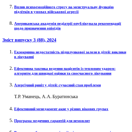
Вплив психоемоційного стресу на менструальну функцію
підлітків в умовах військової агресії
Американська академія педіатрії опублікувала рекомендації
щодо призначення опіоїдів
Зміст випуску
3 (88)
, 2024
Екзокринна недостатність підшлункової залози в дітей: ​виклики
в лікуванні
Ефективна тактика ведення пацієнтів із тепловим ударом:
алгоритм для швидкої оцінки та своєчасного лікування
Алергічний риніт у дітей: сучасний стан проблеми
Т. Р. Уманець, А. А. Буратинська
Ефективний менеджмент акне у різних вікових групах
Програма медичних гарантій для немовлят