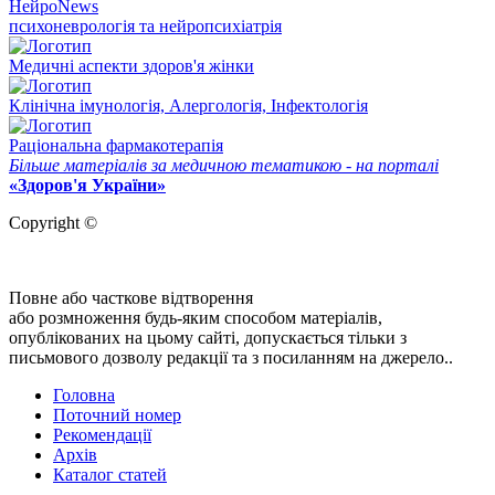
НейроNews
психоневрологія та нейропсихіатрія
Медичні аспекти здоров'я жінки
Клінічна імунологія, Алергологія, Інфектологія
Раціональна фармакотерапія
Більше матеріалів за медичною тематикою - на порталі
«Здоров'я України»
Copyright ©
Повне або часткове відтворення
або розмноження будь-яким способом матеріалів,
опублікованих на цьому сайті, допускається тільки з
письмового дозволу редакції та з посиланням на джерело..
Головна
Поточний номер
Рекомендації
Архів
Каталог статей