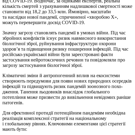
від COVID-19. Водночас, за оцінками експертів, реальна
кількість смертей з урахуванням надлишкової смертності може
становити від 18,2 до 33,5 млн. Ймовірно, масштаби
та наслідки нової пандемії, спричиненої «хворобою X»,
можуть перевершити досвід COVID-19.
Значну загрозу становлять пандемії в умовах війни. Під час
збройних конфліктів існує ризик навмисного використання
біологічної зброї, руйнування інфраструктури охорони
здоров’я та підвищення ризику поширення інфекцій. Під час
російсько-укра­їнської війни були зареєстровані факти
застосування нейротоксичних речовин та повідомляли про
загрозу застосування біологічної зброї.
Кліматичні зміни й антропогенний вплив на екосистеми
створюють передумови для появи нових природних осередків
інфекцій та підвищують ризик пандемій зоонозного похо­
дження. Танення льодовиків внаслідок глобального
потепління може призвести до вивільнення невідомих раніше
патогенів.
Для ефективної протидії потенційним пандеміям необхідна
реалізація комплексної стратегії на націо­нальному
і глобальному рівнях. Ключовими елементами цієї стратегії
мають бути: