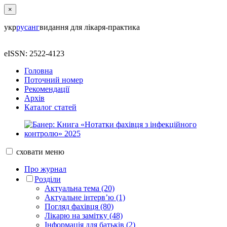
×
укр
рус
анг
видання для лікаря-практика
eISSN: 2522-4123
Головна
Поточний номер
Рекомендації
Архів
Каталог статей
сховати
меню
Про журнал
Розділи
Актуальна тема (20)
Актуальне інтерв’ю (1)
Погляд фахівця (80)
Лікарю на замітку (48)
Інформація для батьків (2)