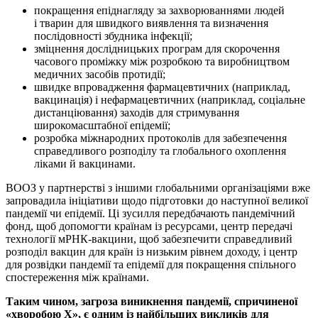
покращення епіднагляду за захворюваннями людей
і тварин для швидкого виявлення та визначення
послідовності збудника інфекції;
зміцнення дослідницьких програм для скорочення
часового проміжку між розробкою та виробництвом
медичних засобів протидії;
швидке впрова­дження фармацевтичних (наприклад,
вакцинація) і нефармацевтичних (наприклад, соціальне
дистанціювання) заходів для стримування
широкомасштабної епідемії;
розробка міжнародних протоколів для забезпечення
справедливого розподілу та глобального охоплення
ліками й вакцинами.
ВООЗ у партнерстві з іншими глобальними організаціями вже
запровадила ініціативи щодо підготовки до наступної великої
пандемії чи епідемії. Ці зусилля передбачають пандемічний
фонд, щоб допомогти країнам із ресурсами, центр передачі
технології мРНК-вакцини, щоб забезпечити справедливий
розподіл вакцин для країн із низьким рівнем доходу, і центр
для розвідки пандемії та епідемії для покращення спільного
спостереження між країнами.
Таким чином, загроза виникнення пандемії, спричиненої
«хворобою
X
», є одним із найбільших викликів для