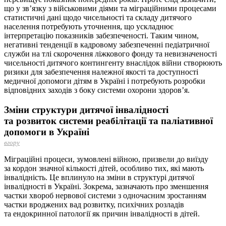
що у зв’язку з військовими діями та міграційними процесами
статистичні дані щодо чисельності та складу дитячого
населення потребують уточнення, що ускладнює
інтерпретацію показників забезпеченості. Таким чином,
негативні тенденції в кадровому забезпеченні педіатричної
служби на тлі скорочення ліжкового фонду та невизначеності
чисельності дитячого контингенту вна­слідок війни створюють
ризики для забезпечення належної якості та доступності
медичної допомоги дітям в Україні і потребують розробки
відповідних заходів з боку системи охорони здоров’я.
Зміни структури дитячої інвалідності
та розвиток системи реабілітації та паліативної
допомоги в Україні
вгору
Міграційні процеси, зумовлені війною, призвели до виїзду
за кордон значної кількості дітей, особливо тих, які мають
інвалідність. Це вплинуло на зміни в структурі дитячої
інвалідності в Україні. Зокрема, зазначають про зменшення
частки хвороб нервової системи з одночасним зростанням
частки вро­джених вад розвитку, психічних розладів
та ендокринної патології як причин інвалідності в дітей.