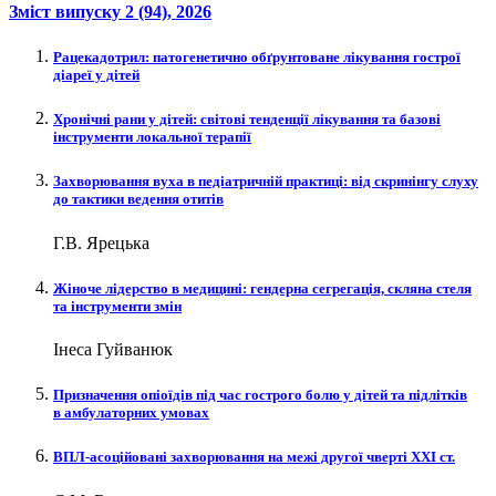
Зміст випуску
2 (94)
, 2026
Рацекадотрил: патогенетично обґрунтоване лікування гострої
діареї у дітей
Хронічні рани у дітей: світові тенденції лікування та базові
інструменти локальної терапії
Захворювання вуха в педіатричній практиці: від скринінгу слуху
до тактики ведення отитів
Г.В. Ярецька
Жіноче лідерство в медицині: гендерна сегрегація, скляна стеля
та інструменти змін
Інеса Гуйванюк
Призначення опіоїдів під час гострого болю у дітей та підлітків
в амбулаторних умовах
ВПЛ-асоційовані захворювання на межі другої чверті XXI ст.