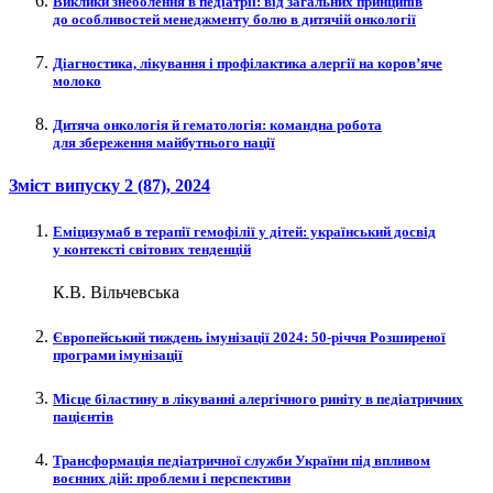
Виклики знеболення в педіатрії: від загальних принципів
до особливостей мене­джменту болю в дитячій онкології
Діагностика, лікування і профілактика алергії на коров’яче
молоко
Дитяча онкологія й гематологія: командна робота
для збереження майбутнього нації
Зміст випуску
2 (87)
, 2024
Еміцизумаб в терапії гемофілії у дітей: український досвід
у контексті світових тенденцій
К.В. Вільчевська
Європейський тиждень імунізації 2024: 50-річчя Розширеної
програми імунізації
Місце біластину в лікуванні алергічного риніту в педіатричних
пацієнтів
Трансформація педіатричної служби України під впливом
воєнних дій: проблеми і перспективи