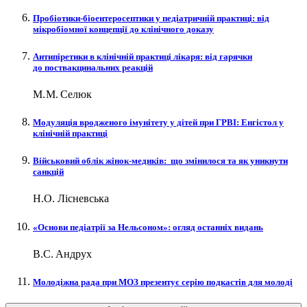
Пробіотики-біоентеросептики у педіатричній практиці: від
мікробіомної концепції до клінічного доказу
Антипіретики в клінічній практиці лікаря: від гарячки
до поствакцинальних реакцій
М. М. Селюк
Модуляція вро­дженого імунітету у дітей при ГРВІ: Енгістол у
клінічній практиці
Військовий облік жінок-медиків: що змінилося та як уникнути
санкцій
Н.О. Лісневська
«Основи педіатрії за Нельсоном»: огляд останніх видань
В.С. Андрух
Молодіжна рада при МОЗ презентує серію подкастів для молоді