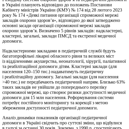
в Україні планують відповідно до положень Постанови
Кабінету міністрів України (КМУ) № 174 від 28 лютого 2023
року № 174 «Деякі питання організації спроможної мережі
закладів охорони здоров’я», відповідно до якої затвер­джено
основні засади організації спроможної мережі закладів
охорони здоров’я. Визначено 5 рівнів закладів: надкластерні,
кластерні, загальні, заклади ПМСД та екстреної медичної
допомоги.
Надкластерними закладами в педіатричній службі будуть
багатопрофільні лікарні обласного рівня та великих міст
із відділеннями акушерства, неонатології, хірургії, паліативної
та реабілітаційної допомоги дітям. Кластерні заклади (для
населення 120–150 тис.) надаватимуть педіатричну
і реабілітаційну допомогу. Загальні заклади (для населення
>40 тис.) не передбачають педіатричний напрям. Близько 63%
таких закладів не увійшли до попереднього переліку
спроможної мережі, що створює ризики доступності медичної
допомоги для 15 млн населення. Реформування системи
потребує постійного моніторингу та корекції з метою
збереження доступності педіатричної допомоги.
Аналіз динаміки показників організації педіатричної
допомоги в Україні свідчить про суттєві зміни, що відбулися
в галузі за останні 30 років. Зокрема, з 1990 р. спостерігають