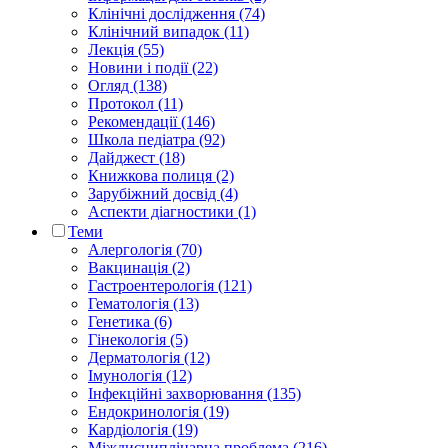
Клінічні дослідження (74)
Клінічний випадок (11)
Лекція (55)
Новини і події (22)
Огляд (138)
Протокол (11)
Рекомендації (146)
Школа педіатра (92)
Дайджест (18)
Книжкова полиця (2)
Зарубіжний досвід (4)
Аспекти діагностики (1)
Теми
Алергологія (70)
Вакцинація (2)
Гастроентерологія (121)
Гематологія (13)
Генетика (6)
Гінекологія (5)
Дерматологія (12)
Імунологія (12)
Інфекційні захворювання (135)
Ендокринологія (19)
Кардіологія (19)
Міждисциплінарна проблема (216)