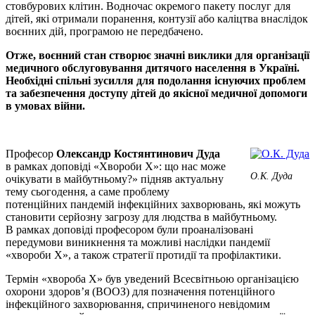
стовбурових клітин. Водночас окремого пакету послуг для
дітей, які отримали поранення, контузії або каліцтва внаслідок
воєнних дій, програмою не передбачено.
Отже, воєнний стан створює значні виклики для організації
медичного обслуговування дитячого населення в Україні.
Необхідні спільні зусилля для подолання існуючих проблем
та забезпечення доступу дітей до якісної медичної допомоги
в умовах війни.
Професор
Олександр Костянтинович Дуда
в рамках доповіді «Хвороби Х»: що нас може
О.К. Дуда
очікувати в майбутньому?» підняв актуальну
тему сьогодення, а саме проблему
потенційних пандемій інфекційних захворювань, які можуть
становити серйозну загрозу для людства в майбутньому.
В рамках доповіді професором були проаналізовані
передумови виникнення та можливі наслідки пандемії
«хвороби X», а також стратегії протидії та профілактики.
Термін «хвороба X» був уведений Всесвітньою організацією
охорони здоров’я (ВООЗ) для позначення потенційного
інфекційного захворювання, спричиненого невідомим