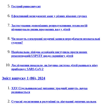
Гострий риносинусит
Ефективний менеджмент акне у різних вікових групах
Застосування допоміжних репродуктивних технологій
підвищувало ризик вроджених вад у дітей
Чи можуть електронні медичні записи передбачати неонатальні
судоми?
Національна ліпідна асоціація виступила проти нових
рекомендацій USPSTF щодо скринінгу дітей
Дослідження показало, як імунна система дітей раннього віку
приборкує SARS-CoV-2
Зміст випуску
1 (86)
, 2024
XXV Сідельниковські читання: традиції живуть, наука
розвивається
Сучасні досягнення в розумінні та лікуванні дитячих кольок