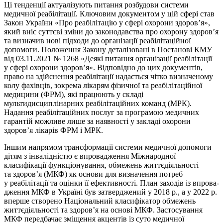
Ці тенденції актуалізують питання розбудови системи
медичної реабілітації. Ключовим документом у цій сфері став
Закон України «Про реабілітацію у сфері охорони здоров’я»,
який вніс суттєві зміни до законодавства про охорону здоров’я
та визначив нові підходи до організації реабілітаційної
допомоги. Положення Закону деталізовані в Постанові КМУ
від 03.11.2021 № 1268 «Деякі питання організації реабілітації
у сфері охорони здоров’я». Відповідно до цих документів,
право на здійснення реабілітації надається чітко визначеному
колу фахівців, зокрема лікарям фізичної та реабілітаційної
медицини (ФРМ), які працюють у складі
мультидисциплінарних реабілітаційних команд (МРК).
Надання реабілітаційних послуг за програмою медичних
гарантій можливе лише за наявності у закладі охорони
здоров’я лікарів ФРМ і МРК.
Іншим напрямом трансформації системи медичної допомоги
дітям з інвалідністю є впрова­дження Міжнародної
класифікації функціонування, обмежень життєдіяльності
та здоров’я (МКФ) як основи для визначення потреб
у реабілітації та оцінки її ефективності. План заходів із впрова­
дження МКФ в Україні був затвер­джений у 2018 р., а у 2022 р.
вперше створено Національний класифікатор обмежень
життєдіяльності та здоров’я на основі МКФ. Застосування
МКФ передбачає зміщення акцентів із суто медичної