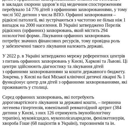
в закладах охорони здоров’я під медичним спостереженням
перебувало 14 776 дітей з орфанними захворюваннями, у тому
числі 502 дитини з числа ВПО. Орфанні захворювання –
рідкісні патології, які зустрічаються з частотою не більш ніж 1
випадок на 2000 населення. В Україні затвер­джено Перелік
рідкісних (орфанних) захворювань, який містить 294
нозологічні форми. Лікування орфанних захворювань
потребує значних фінансових ресурсів, тому провідна роль
у забезпеченні такого лікування належить державі.
У 2022 р. в Україні затвер­джено мережу референтних центрів
з питань орфанних захворювань у Києві, Харкові та Львові. Ці
центри здійснюють діагностику та лікування дітей
з орфанними захворюваннями за кошти державного бю­джету.
Зокрема, у Києві на базі Міської клінічної дитячої лікарні № 1
функціонує центр для дітей з орфанними захворюваннями, які
проживають у столиці.
Серед орфанних захворювань, які потребують
дороговартісного лікування за державні кошти, – первинна
легенева гіпертензія, ювенільний ревматоїдний артрит (384
дитини у Києві, з них 126 отримують імунобіологічну
терапію), муковісцидоз, мукополісахаридози, фенілкетонурія,
хвороба Гоше (68 пацієнтів в Україні), тирозинемія та ін.