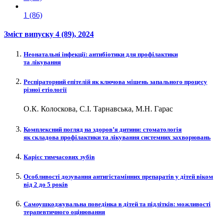
1 (86)
Зміст випуску
4 (89)
, 2024
Неонатальні інфекції: антибіотики для профілактики
та лікування
Респіраторний епітелій як ключова мішень запального процесу
різної етіології
О.К. Колоскова, С.І. Тарнавська, М.Н. Гарас
Комплексний погляд на здоров’я дитини: стоматологія
як складова профілактики та лікування системних захворювань
Карієс тимчасових зубів
Особливості дозування антигістамінних препаратів у дітей віком
від 2 до 5 років
Самоушкоджувальна поведінка в дітей та підлітків: можливості
терапевтичного оцінювання