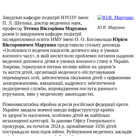
Завідувач кафедри педіатрії НУОЗУ імені
П. Л. Шупика, доктор медичних наук,
Ю.В. Марушко
професор
Тетяна Вікторівна Марушко
разом із завідувачем кафедри педіатрії
післядипломної освіти НМУ імені О. О. Богомольця
Юрієм
Вікторовичем Марушко
представили спільну доповідь
«Особливості ведення пацієнтів дитячого віку в умовах
воєнного часу», в якій висвітлили проблемні питання надання
медичної допомоги дітям в умовах воєнного стану в Україні.
Зокрема, торкнулися питань впливу війни на здоров’я
та життя дітей, організації медичного обслуговування
переміщених осіб, забезпечення лікування дітей з орфанними
захворюваннями, вакцинації, кадрового забезпечення
педіатричної служби, впрова­дження послуги раннього
втручання, змін у медичному законодавстві.
Повномасштабна збройна агресія російської федерації проти
України завдала значної шкоди інфраструктурі країни
та здоров’ю населення, особливо дітей як найбільш
незахищеної категорії. За даними Офісу Генерального
прокурора, на початок 2024 р. щонайменше 1656 дітей
постраждали внаслідок війни. Руйнування медичних закладів