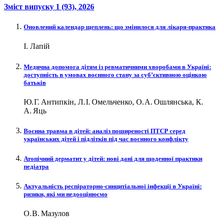
Зміст випуску
1 (93)
, 2026
Оновлений календар щеплень: що змінилося для лікаря-практика
І. Лапій
Медична допомога дітям із ревматичними хворобами в Україні:
доступність в умовах воєнного стану за суб’єктивною оцінкою
батьків
Ю. Г. Антипкін, Л. І. Омельченко, О. А. Ошлянська, К.
А. Яць
Воєнна травма в дітей: аналіз поширеності ПТСР серед
українських дітей і підлітків під час воєнного конфлікту
Атопічний дерматит у дітей: нові дані для щоденної практики
педіатра
Актуальність респіраторно-синцитіальної інфекції в Україні:
ризики, які ми недооцінюємо
О. В. Мазулов