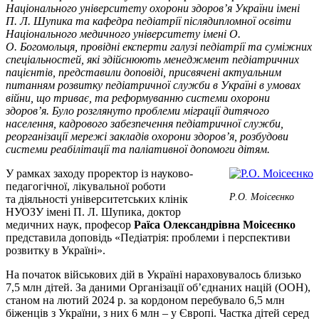
Національного університету охорони здоров’я України імені
П. Л. Шупика та кафедра педіатрії післядипломної освіти
Національного медичного університету імені О.
О. Богомольця, провідні експерти галузі педіатрії та суміжних
спеціальностей, які здійснюють мене­джмент педіатричних
пацієнтів, представили доповіді, присвячені актуальним
питанням розвитку педіатричної служби в Україні в умовах
війни, що триває, та реформуванню системи охорони
здоров’я. Було розглянуто проблеми міграції дитячого
населення, кадрового забезпечення педіатричної служби,
реорганізації мережі закладів охорони здоров’я, розбудови
системи реабілітації та паліативної допомоги дітям.
У рамках заходу проректор із науково-
педагогічної, лікувальної роботи
Р.О. Моісеєнко
та діяльності університетських клін­ік
НУОЗУ імені П. Л. Шупика,
доктор
медичних наук, професор
Раї­са Олександрівна Моісеєнко
представила доповідь «Педіатрія: проблеми і перспективи
розвитку в Україні».
На початок військових дій в Україні нараховувалось близько
7,5 млн дітей. За даними Організації об’єднаних націй (ООН),
станом на лютий 2024 р. за кордоном перебувало 6,5 млн
біженців з України, з них 6 млн – у Європі. Частка дітей серед