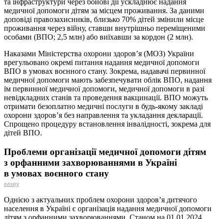
та інфраструктури через бойові дії ускладнює надання
медичної допомоги дітям за місцем проживання. За даними
доповіді правозахисників, близько 70% дітей змінили місце
проживання через війну, ставши внутрішньо переміщеними
особами (ВПО; 2,5 млн) або виїхавши за кордон (2 млн).
Наказами Міністерства охорони здоров’я (МОЗ) України
врегульовано окремі питання надання медичної допомоги
ВПО в умовах воєнного стану. Зокрема, надавачі первинної
медичної допомоги мають забезпечувати облік ВПО, надання
їм первинної медичної допомоги, медичної допомоги в разі
невідкладних станів та проведення вакцинації. ВПО можуть
отримати безоплатно медичні послуги в будь-якому закладі
охорони здоров’я без направлення та укладання декларації.
Спрощено про­цедуру встановлення інвалідності, зокрема для
дітей ВПО.
Проблеми організації медичної допомоги дітям
з орфанними захворюваннями в Україні
в умовах воєнного стану
вгору
Однією з актуальних проблем охорони здоров’я дитячого
населення в Україні є організація надання медичної допомоги
дітям з орфанними захворюваннями. Станом на 01.01.2024