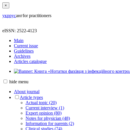
×
укр
рус
анг
for practitioners
eISSN: 2522-4123
Main
Current issue
Guidelines
Archives
Articles catalogue
hide
menu
About journal
Article types
Actual topic (20)
Current interview (1)
Expert opinion (80)
Notes for physician (48)
Information for parents (2)
Clinical studies (74)