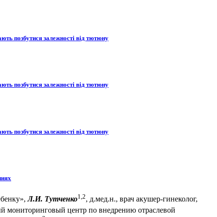
ають позбутися залежності від тютюну
ають позбутися залежності від тютюну
ають позбутися залежності від тютюну
ниях
1,2
ебенку»,
Л.И. Тутченко
, д.мед.н., врач акушер-гинеколог,
ый мониторинговый центр по внедрению отраслевой