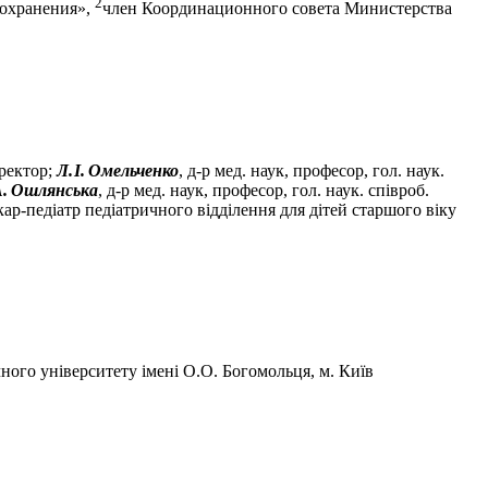
2
оохранения»,
член Координационного совета Министерства
иректор;
Л. І. Омельченко
, д-р мед. наук, професор, гол. наук.
А. Ошлянська
, д-р мед. наук, професор, гол. наук. співроб.
ікар-педіатр педіатричного відділення для дітей старшого віку
чного університету імені О.О. Богомольця, м. Київ