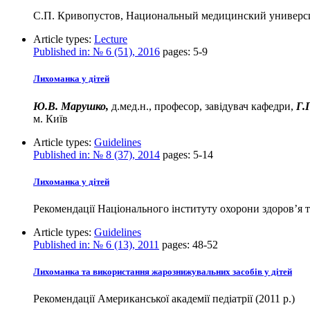
С.П. Кривопустов, Национальный медицинский университ
Article types:
Lecture
Published in:
№ 6 (51), 2016
pages:
5-9
Лихоманка у дітей
Ю.В. Марушко,
д.мед.н., професор, завідувач кафедри,
Г.
м. Київ
Article types:
Guidelines
Published in:
№ 8 (37), 2014
pages:
5-14
Лихоманка у дітей
Рекомендації Національного інституту охорони здоров’я 
Article types:
Guidelines
Published in:
№ 6 (13), 2011
pages:
48-52
Лихоманка та використання жарознижувальних засобів у дітей
Рекомендації Американської академії педіатрії (2011 р.)