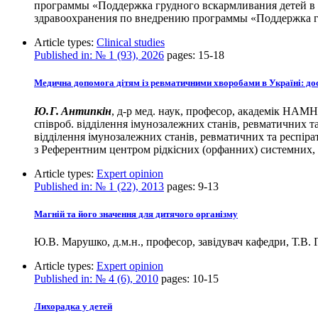
программы «Поддержка грудного вскармливания детей в
здравоохранения по внедрению программы «Поддержка г
Article types:
Clinical studies
Published in:
№ 1 (93), 2026
pages:
15-18
Медична допомога дітям із ревматичними хворобами в Україні: дос
Ю. Г. Антипкін
, д-р мед. наук, професор, академік НАМН
співроб. відділення імунозалежних станів, ревматични
відділення імунозалежних станів, ревматичних та респ
з Референтним центром рідкісних (орфанних) системн
Article types:
Expert opinion
Published in:
№ 1 (22), 2013
pages:
9-13
Магній та його значення для дитячого організму
Ю.В. Марушко, д.м.н., професор, завідувач кафедри, Т.В. 
Article types:
Expert opinion
Published in:
№ 4 (6), 2010
pages:
10-15
Лихорадка у детей