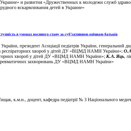
 Украине» и развития «Дружественных к молодежи служб здрав
рудного вскармливания детей в Украине»
тупність в умовах воєнного стану за суб’єктивною оцінкою батьків
 України, президент Асоціації педіатрів України, генеральний д
х та респіраторних хвороб у дітей ДУ «ВЦМД НАМН України»;
О. 
іраторних хвороб у дітей ДУ «ВЦМД НАМН України»;
К. А. Яць
, л
их, ревматичних захворювань ДУ «ВЦМД НАМН України»
Гищак, к.м.н., доцент, кафедра педіатрії № 3 Національного меди