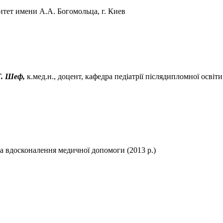
ет имени А.А. Богомольца, г. Киев
Г. Шеф,
к.мед.н., доцент, кафедра педіатрії післядипломної осві
та вдосконалення медичної допомоги (2013 р.)