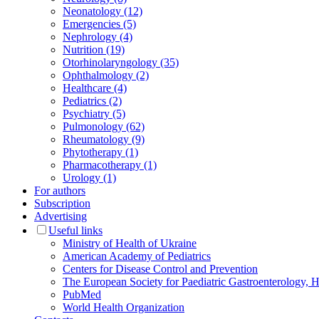
Neonatology (12)
Emergencies (5)
Nephrology (4)
Nutrition (19)
Otorhinolaryngology (35)
Ophthalmology (2)
Healthcare (4)
Pediatrics (2)
Psychiatry (5)
Pulmonology (62)
Rheumatology (9)
Phytotherapy (1)
Pharmacotherapy (1)
Urology (1)
For authors
Subscription
Advertising
Useful links
Ministry of Health of Ukraine
American Academy of Pediatrics
Centers for Disease Control and Prevention
The European Society for Paediatric Gastroenterology
PubMed
World Health Organization