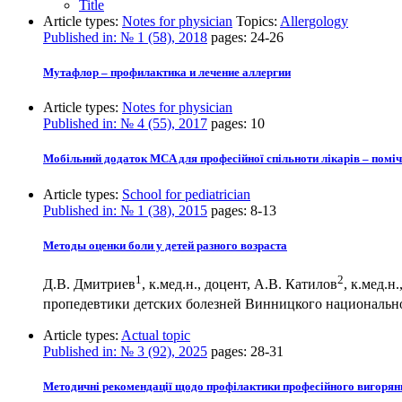
Title
Article types:
Notes for physician
Topics:
Allergology
Published in:
№ 1 (58), 2018
pages:
24-26
Мутафлор – профилактика и лечение аллергии
Article types:
Notes for physician
Published in:
№ 4 (55), 2017
pages:
10
Мобільний додаток MCA для професійної спільноти лікарів – поміч
Article types:
School for pediatrician
Published in:
№ 1 (38), 2015
pages:
8-13
Методы оценки боли у детей разного возраста
1
2
Д.В. Дмитриев
, к.мед.н., доцент, А.В. Катилов
, к.мед.н
пропедевтики детских болезней Винницкого национальн
Article types:
Actual topic
Published in:
№ 3 (92), 2025
pages:
28-31
Методичні рекомендації щодо профілактики професійного вигорян