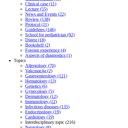
Clinical case (11)
Lecture (55)
News and Events (22)
Review (138)
Protocol (11)
Guidelines (146)
School for pediatrician (92)
Digest (18)
Bookshelf (2)
Foreign experience (4)
Aspects of diagnostics (1)
Topics
Allergology (70)
Vakcinacija (2)
Gastroenterology (121)
Hematology (13)
Genetics (6)
Gynecology (5)
Dermatology (12)
Immunology (12)
Infectious diseases (135)
Endocrinology (19)
Cardiology (19)
Interdisciplinary topic (216)
Neurology (8)