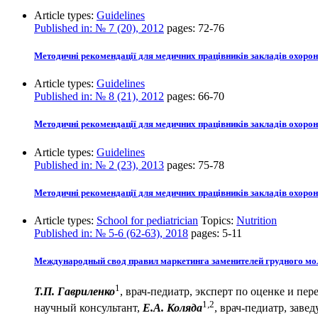
Article types:
Guidelines
Published in:
№ 7 (20), 2012
pages:
72-76
Методичні рекомендації для медичних працівників закладів охорон
Article types:
Guidelines
Published in:
№ 8 (21), 2012
pages:
66-70
Методичні рекомендації для медичних працівників закладів охорон
Article types:
Guidelines
Published in:
№ 2 (23), 2013
pages:
75-78
Методичні рекомендації для медичних працівників закладів охорон
Article types:
School for pediatrician
Topics:
Nutrition
Published in:
№ 5-6 (62-63), 2018
pages:
5-11
Международный свод правил маркетинга заменителей грудного мо
1
Т.П. Гавриленко
, врач-педиатр, эксперт по оценке и пе
1,2
научный консультант,
Е.А. Коляда
, врач-педиатр, зав