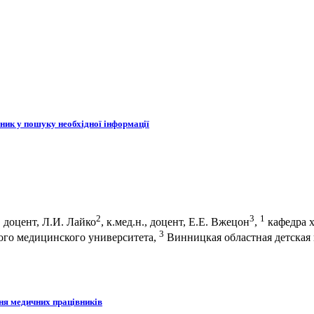
ник у пошуку необхідної інформації
2
3
1
., доцент, Л.И. Лайко
, к.мед.н., доцент, Е.Е. Вжецон
,
кафедра х
3
ого медицинского университета,
Винницкая областная детская
ня медичних працівників