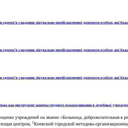
и здоров’я з надання лікувально-профілактичної допомоги особам, які баж
и здоров’я з надання лікувально-профілактичної допомоги особам, які баж
и здоров’я з надання лікувально-профілактичної допомоги особам, які баж
лока как инструмент защиты грудного вскармливания в лечебных учрежде
реоценке учреждений на звание «Больница, доброжелательная к р
1
едующая центром,
Киевский городской методико-организационн