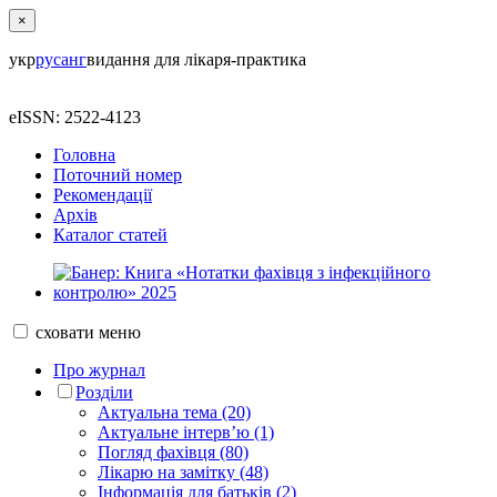
×
укр
рус
анг
видання для лікаря-практика
eISSN: 2522-4123
Головна
Поточний номер
Рекомендації
Архів
Каталог статей
сховати
меню
Про журнал
Розділи
Актуальна тема (20)
Актуальне інтерв’ю (1)
Погляд фахівця (80)
Лікарю на замітку (48)
Інформація для батьків (2)