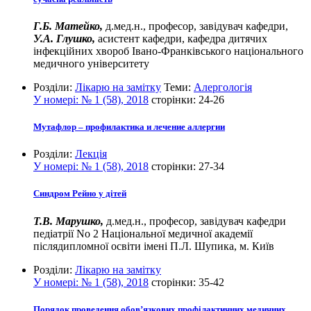
Г.Б. Матейко,
д.мед.н., професор, завідувач кафедри,
У.А. Глушко,
асистент кафедри, кафедра дитячих
інфекційних хвороб Івано-Франківського національного
медичного університету
Розділи:
Лікарю на замітку
Теми:
Алергологія
У номері:
№ 1 (58), 2018
сторінки:
24-26
Мутафлор – профилактика и лечение аллергии
Розділи:
Лекція
У номері:
№ 1 (58), 2018
сторінки:
27-34
Синдром Рейно у дітей
Т.В. Марушко,
д.мед.н., професор, завідувач кафедри
педіатрії No 2 Національної медичної академії
післядипломної освіти імені П.Л. Шупика, м. Київ
Розділи:
Лікарю на замітку
У номері:
№ 1 (58), 2018
сторінки:
35-42
Порядок проведення обов’язкових профілактичних медичних