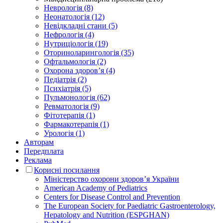
Неврологія (8)
Неонатологія (12)
Невідкладні стани (5)
Нефрологія (4)
Нутриціологія (19)
Оториноларингологія (35)
Офтальмологія (2)
Охорона здоров’я (4)
Педіатрія (2)
Психіатрія (5)
Пульмонологія (62)
Ревматологія (9)
Фітотерапія (1)
Фармакотерапія (1)
Урологія (1)
Авторам
Передплата
Реклама
Корисні посилання
Міністерство охорони здоров’я України
American Academy of Pediatrics
Centers for Disease Control and Prevention
The European Society for Paediatric Gastroenterology,
Hepatology and Nutrition (ESPGHAN)