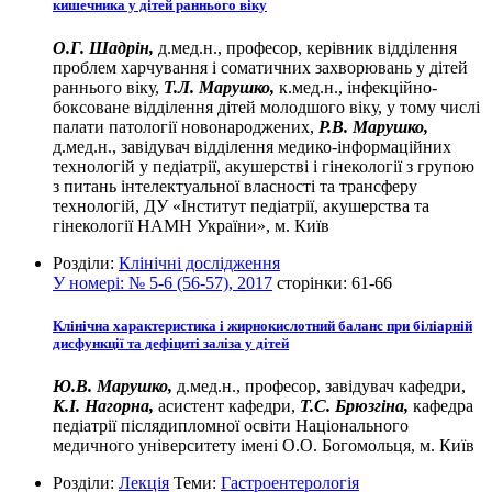
кишечника у дітей раннього віку
О.Г. Шадрін,
д.мед.н., професор, керівник відділення
проблем харчування і соматичних захворювань у дітей
раннього віку,
Т.Л. Марушко,
к.мед.н., інфекційно-
боксоване відділення дітей молодшого віку, у тому числі
палати патології новонароджених,
Р.В. Марушко,
д.мед.н., завідувач відділення медико-інформаційних
технологій у педіатрії, акушерстві і гінекології з групою
з питань інтелектуальної власності та трансферу
технологій, ДУ «Інститут педіатрії, акушерства та
гінекології НАМН України», м. Київ
Розділи:
Клінічні дослідження
У номері:
№ 5-6 (56-57), 2017
сторінки:
61-66
Клінічна характеристика і жирнокислотний баланс при біліарній
дисфункції та дефіциті заліза у дітей
Ю.В. Марушко,
д.мед.н., професор, завідувач кафедри,
К.І. Нагорна,
асистент кафедри,
Т.С. Брюзгіна,
кафедра
педіатрії післядипломної освіти Національного
медичного університету імені О.О. Богомольця, м. Київ
Розділи:
Лекція
Теми:
Гастроентерологія