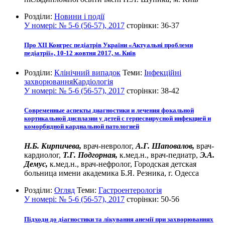
Розділи:
Новини і події
У номері:
№ 5-6 (56-57), 2017
сторінки:
36-37
Про ХІІ Конгрес педіатрів України «Актуальні проблеми
педіатрії», 10-12 жовтня 2017, м. Київ
Розділи:
Клінічний випадок
Теми:
Інфекційні
захворювання
Кардіологія
У номері:
№ 5-6 (56-57), 2017
сторінки:
38-42
Современные аспекты диагностики и лечения фокальной
кортикальной дисплазии у детей с герпесвирусной инфекцией и
коморбидной кардиальной патологией
Н.Б. Кирпичева,
врач-невролог,
А.Г. Шаповалов,
врач-
кардиолог,
Т.Г. Подгорная,
к.мед.н., врач-педиатр,
Э.А.
Демус,
к.мед.н., врач-нефролог, Городская детская
больница имени академика Б.Я. Резника, г. Одесса
Розділи:
Огляд
Теми:
Гастроентерологія
У номері:
№ 5-6 (56-57), 2017
сторінки:
50-56
Підходи до діагностики та лікування анемії при захворюваннях