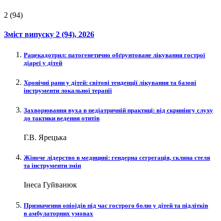
2 (94)
Зміст випуску
2 (94)
, 2026
Рацекадотрил: патогенетично обґрунтоване лікування гострої
діареї у дітей
Хронічні рани у дітей: світові тенденції лікування та базові
інструменти локальної терапії
Захворювання вуха в педіатричній практиці: від скринінгу слуху
до тактики ведення отитів
Г.В. Ярецька
Жіноче лідерство в медицині: гендерна сегрегація, скляна стеля
та інструменти змін
Інеса Гуйванюк
Призначення опіоїдів під час гострого болю у дітей та підлітків
в амбулаторних умовах