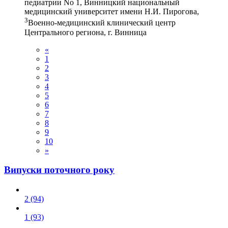
педиатрии No 1, Винницкий национальный
медицинский университет имени Н.И. Пирогова,
3
Военно-медицинский клинический центр
Центрального региона, г. Винница
«
1
2
3
4
5
6
7
8
9
10
»
Випуски поточного року
2 (94)
1 (93)