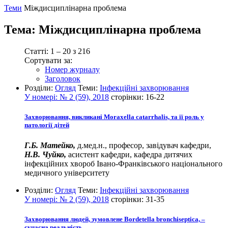
Теми
Міждисциплінарна проблема
Тема:
Міждисциплінарна проблема
Статті: 1 – 20 з 216
Сортувати за:
Номер журналу
Заголовок
Розділи:
Огляд
Теми:
Інфекційні захворювання
У номері:
№ 2 (59), 2018
сторінки:
16-22
Захворювання, викликані Moraxella catarrhalis, та її роль у
патології дітей
Г.Б. Матейко,
д.мед.н., професор, завідувач кафедри,
Н.В. Чуйко,
асистент кафедри, кафедра дитячих
інфекційних хвороб Івано-Франківського національного
медичного університету
Розділи:
Огляд
Теми:
Інфекційні захворювання
У номері:
№ 2 (59), 2018
сторінки:
31-35
Захворювання людей, зумовлене Bordetella bronchiseptica, –
сучасна реальність