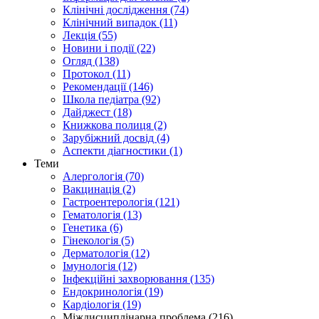
Клінічні дослідження (74)
Клінічний випадок (11)
Лекція (55)
Новини і події (22)
Огляд (138)
Протокол (11)
Рекомендації (146)
Школа педіатра (92)
Дайджест (18)
Книжкова полиця (2)
Зарубіжний досвід (4)
Аспекти діагностики (1)
Теми
Алергологія (70)
Вакцинація (2)
Гастроентерологія (121)
Гематологія (13)
Генетика (6)
Гінекологія (5)
Дерматологія (12)
Імунологія (12)
Інфекційні захворювання (135)
Ендокринологія (19)
Кардіологія (19)
Міждисциплінарна проблема (216)