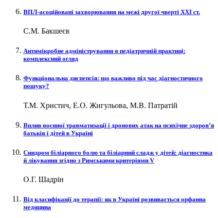
ВПЛ-асоційовані захворювання на межі другої чверті XXI ст.
С.М. Бакшеєв
Антимікробне адміністрування в педіатричній практиці:
комплексний огляд
Функціональна диспепсія: що важливо під час діагностичного
пошуку?
Т.М. Христич, Е.О. Жигульова, М.В. Патратій
Вплив воєнної травматизації і дронових атак на психічне здоров’я
батьків і дітей в Україні
Синдром біліарного болю та біліарний сладж у дітей: діагностика
й лікування згідно з Римськими критеріями V
О.Г. Шадрін
Від класифікації до терапії: як в Україні розвивається орфанна
медицина