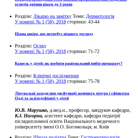
оглядів дитини віком до 3 років
Розділи:
Лікарю на замітку
Теми:
Дерматологія
У номері:
№ 1 (58), 2018
сторінки:
43-44
Ніжна шкіра, що потребує ніжного догляду
Розділи:
Огляд
У номері:
№ 1 (58), 2018
сторінки:
71-72
Кашель у дітей: як зробити раціональний вибір препарату?
Розділи:
Клінічні дослідження
У номері:
№ 1 (58), 2018
сторінки:
75-78
Лікувальні заходи при дисфункції жовчного міхура і сфінктера
Одді та залізодефіциті у дітей
Ю.В. Марушко,
д.мед.н., професор, завідувач кафедри,
К.І. Нагорна,
асистент кафедри, кафедра педіатрії
післядипломної освіти Національного медичного
університету імені О.О. Богомольця, м. Київ
Розділи:
Школа педіатра
Теми:
Гастроентерологія