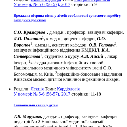
У номері:
№ 5-6 (56-57), 2017
сторінки:
5-9
Вроджена вітряна віспа у дітей: особливості сучасного перебігу,
випадки з практики
1
C.О. Крамарьов
,
д.мед.н., професор, завідувач кафедри,
1
Л.О. Палатна
,
к.мед.н., доцент кафедри,
О.О.
1
2
Воронов
,
к.мед.н., асистент кафедри,
О.В. Головач
,
завідувач інфекційного відділення КМДКІЛ,
К.А.
1
1
Селіверстова
,
студентка 6 курсу,
А.В. Лисий
,
лікар-
1
інтерн,
кафедра дитячих інфекційних хвороб
Національного медичного університету імені О.О.
2
Богомольця, м. Київ,
інфекційно-боксоване відділення
Київської міської дитячої клінічної інфекційної лікарні
Розділи:
Лекція
Теми:
Кардіологія
У номері:
№ 5-6 (56-57), 2017
сторінки:
11-18
Синкопальні стани у дітей
Т.В. Марушко,
д.мед.н., професор, завідувач кафедри
педіатрії No 2 Національної медичної академії
післядипломної освіти імені П.Л. Шупика, м. Київ