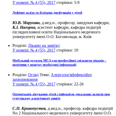
У номері:
№ 4 (55), 2017
сторінки:
5-9
Дефіцит заліза та біліарна дисфункція у дітей
Ю.В. Марушко,
д.мед.н., професор, завідувач кафедри,
К.І. Нагорна,
асистент кафедри, кафедра педіатрії
післядипломної освіти Національного медичного
університету імені О.О. Богомольця, м. Київ
Розділи:
Лікарю на замітку
У номері:
№ 4 (55), 2017
сторінки:
10
Мобільний додаток MCA для професійної спільноти лікарів –
помічник у пошуку необхідної інформації
Розділи:
Огляд
Теми:
Алергологія
Інфекційні
захворювання
У номері:
№ 4 (55), 2017
сторінки:
22-26
Оптимізація лікування дітей з інфекцією дихальних шляхів при
супутньому алергічному риніті
С.П. Кривопустов,
д.мед.н., професор, кафедра педіатрії
No 2 Національного медичного університету імені О.О.