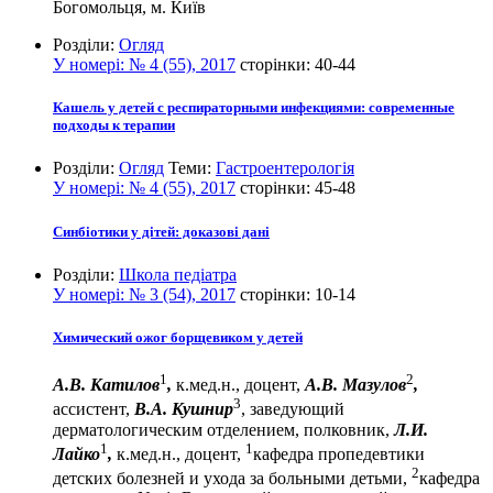
Богомольця, м. Київ
Розділи:
Огляд
У номері:
№ 4 (55), 2017
сторінки:
40-44
Кашель у детей с респираторными инфекциями: современные
подходы к терапии
Розділи:
Огляд
Теми:
Гастроентерологія
У номері:
№ 4 (55), 2017
сторінки:
45-48
Синбіотики у дітей: доказові дані
Розділи:
Школа педіатра
У номері:
№ 3 (54), 2017
сторінки:
10-14
Химический ожог борщевиком у детей
1
2
А.В. Катилов
,
к.мед.н., доцент,
А.В. Мазулов
,
3
ассистент,
В.А. Кушнир
, заведующий
дерматологическим отделением, полковник,
Л.И.
1
1
Лайко
,
к.мед.н., доцент,
кафедра пропедевтики
2
детских болезней и ухода за больными детьми,
кафедра