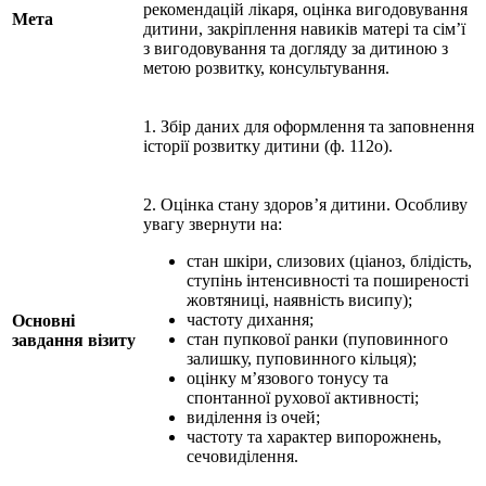
рекомендацій лікаря, оцінка вигодовування
Мета
дитини, закріплення навиків матері та сім’ї
з вигодовування та догляду за дитиною з
метою розвитку, консультування.
1. Збір даних для оформлення та заповнення
історії розвитку дитини (ф. 112о).
2. Оцінка стану здоров’я дитини. Особливу
увагу звернути на:
стан шкіри, слизових (ціаноз, блідість,
ступінь інтенсивності та поширеності
жовтяниці, наявність висипу);
частоту дихання;
Основні
стан пупкової ранки (пуповинного
завдання візиту
залишку, пуповинного кільця);
оцінку м’язового тонусу та
спонтанної рухової активності;
виділення із очей;
частоту та характер випорожнень,
сечовиділення.