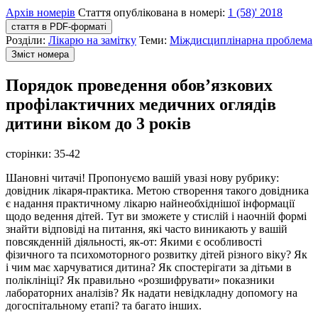
Архів номерів
Стаття опублікована в номері:
1 (58)' 2018
стаття в PDF-форматі
Розділи:
Лікарю на замітку
Теми:
Міждисциплінарна проблема
Зміст номера
Порядок проведення обов’язкових
профілактичних медичних оглядів
дитини віком до 3 років
сторінки:
35-42
Шановні читачі! Пропонуємо вашій увазі нову рубрику:
довідник лікаря-практика. Метою створення такого довідника
є надання практичному лікарю найнеобхіднішої інформації
щодо ведення дітей. Тут ви зможете у стислій і наочній формі
знайти відповіді на питання, які часто виникають у вашій
повсякденній діяльності, як-от: Якими є особливості
фізичного та психомоторного розвитку дітей різного віку? Як
і чим має харчуватися дитина? Як спостерігати за дітьми в
поліклініці? Як правильно «розшифрувати» показники
лабораторних аналізів? Як надати невідкладну допомогу на
догоспітальному етапі? та багато інших.