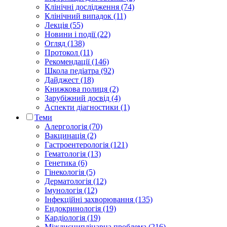
Клінічні дослідження (74)
Клінічний випадок (11)
Лекція (55)
Новини і події (22)
Огляд (138)
Протокол (11)
Рекомендації (146)
Школа педіатра (92)
Дайджест (18)
Книжкова полиця (2)
Зарубіжний досвід (4)
Аспекти діагностики (1)
Теми
Алергологія (70)
Вакцинація (2)
Гастроентерологія (121)
Гематологія (13)
Генетика (6)
Гінекологія (5)
Дерматологія (12)
Імунологія (12)
Інфекційні захворювання (135)
Ендокринологія (19)
Кардіологія (19)
Міждисциплінарна проблема (216)