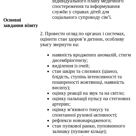
індивідуального плану медичного
спостереження та інформування
служби у справах дітей для
соціального супроводу сім’ї.
Основні
завдання візиту
2. Провести огляд по органах і системах,
оцінити стан здоров’я дитини, особливу
увагу звернути на:
наявність вроджених аномалій, стигм
дисембріогенезу;
виділення із очей;
стан шкіри та слизових (ціаноз,
блідість, ступінь інтенсивності та
поширеності жовтяниці, наявність
висипу);
оцінку реакції на звук та на світло;
оцінку пальпації пульсу на стегнових
артеріях;
оцінку м’язового тонусу та
спонтанної рухової активності;
рефлекси новонародженого;
стан пупкової ранки, пуповинного
залишку (пупкове кільце);