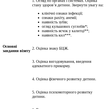
1. Огляд по органах і системах. Оцінка
стану здоров’я дитини. Звернути увагу на:
клінічні ознаки інфекції;
ознаки рахіту, анемії;
наявність зубів;
огляд кульшових суглобів*;
наявність яєчок у калитці**;
наявність кил***.
Основні
2. Оцінка знаку БЦЖ.
завдання візиту
3. Оцінка вигодовування, введення
адекватного прикорму.
4. Оцінка фізичного розвитку дитини.
5. Оцінка психомоторного розвитку
дитини.