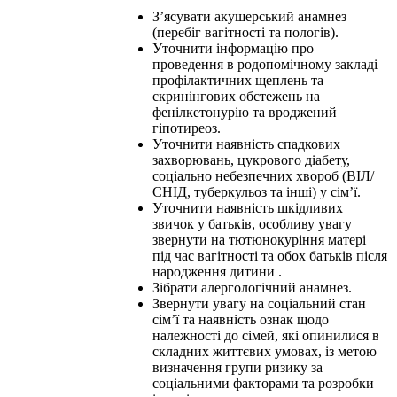
З’ясувати акушерський анамнез
(перебіг вагітності та пологів).
Уточнити інформацію про
проведення в родопомічному закладі
профілактичних щеплень та
скринінгових обстежень на
фенілкетонурію та вроджений
гіпотиреоз.
Уточнити наявність спадкових
захворювань, цукрового діабету,
соціально небезпечних хвороб (ВІЛ/
СНІД, туберкульоз та інші) у сім’ї.
Уточнити наявність шкідливих
звичок у батьків, особливу увагу
звернути на тютюнокуріння матері
під час вагітності та обох батьків після
народження дитини .
Зібрати алергологічний анамнез.
Звернути увагу на соціальний стан
сім’ї та наявність ознак щодо
належності до сімей, які опинилися в
складних життєвих умовах, із метою
визначення групи ризику за
соціальними факторами та розробки