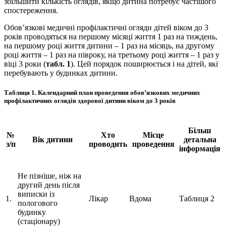
збільшити кількість оглядів, якщо дитина потребує частішого
спостереження.
Обов’язкові медичні профілактичні огляди дітей віком до 3
років проводяться на першому місяці життя 1 раз на тиждень,
на першому році життя дитини – 1 раз на місяць, на другому
році життя – 1 раз на півроку, на третьому році життя – 1 раз у
віці 3 роки (
табл. 1
). Цей порядок поширюється і на дітей, які
перебувають у будинках дитини.
Таблиця 1.
Календарний план проведення обов’язкових медичних
профілактичних оглядів здорової дитини віком до 3 років
Більш
№
Хто
Місце
Вік дитини
детальна
з/п
проводить
проведення
інформація
Не пізніше, ніж на
другий день після
виписки із
1.
Лікар
Вдома
Таблиця 2
пологового
будинку
(стаціонару)