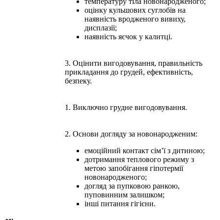
температуру тіла новонародженого;
оцінку кульшових суглобів на
наявність вродженого вивиху,
дисплазії;
наявність яєчок у калитці.
3. Оцінити вигодовування, правильність
прикладання до грудей, ефективність,
безпеку.
1. Виключно грудне вигодовування.
2. Основи догляду за новонародженим:
емоційний контакт сім’ї з дитиною;
дотримання теплового режиму з
метою запобігання гіпотермії
новонародженого;
догляд за пупковою ранкою,
пуповинним залишком;
інші питання гігієни.