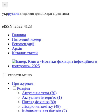
×
укр
рус
анг
видання для лікаря-практика
eISSN: 2522-4123
Головна
Поточний номер
Рекомендації
Архів
Каталог статей
сховати
меню
Про журнал
Розділи
Актуальна тема (20)
Актуальне інтерв’ю (1)
Погляд фахівця (80)
Лікарю на замітку (48)
Інформація для батьків (2)