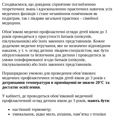
Сподіваємося, що довідник сприятиме поглибленню
теоретичних знань і вдосконаленню практичних навичок усіх
медичних фахівців і стане незамінним помічником як
педіатрам, так і лікарям загальної практики – сімейної
медицини.
Обов’язкові медичні профілактичні огляди дітей віком до 3
років проводяться у присутності бать­ків (опікунів,
піклувальників) або їхніх законних представників. Кожне
додаткове медичне втручання, яке не визначено відповідним
наказом, у т. ч. огляд дитини лікарем-спеціалістом, має бути
обґрунтованим та безпечним для дитини і проводитися за
умови поінформованої згоди батьків (опікунів,
піклувальників) або їхніх законних представників.
Першорядною умовою для проведення обов’язкових
медичних профілактичних оглядів дітей віком до 3 років є
дотримання температури в приміщенні не нижче 20°С та
достатнє освітлення
.
У кабінеті, де проводиться обов’язковий медичний
профілактичний огляд дитини віком до 3 років,
мають бути
:
настінний термометр;
умивальник, рідке мило, рушник, пам’ятка з техніки