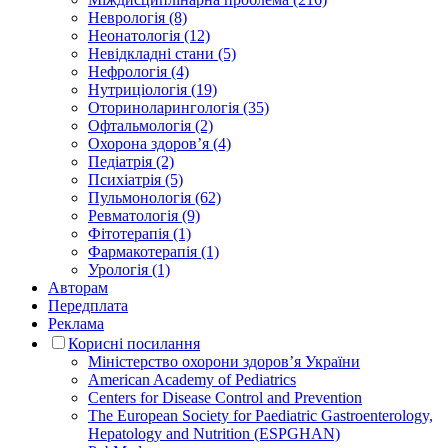
Неврологія (8)
Неонатологія (12)
Невідкладні стани (5)
Нефрологія (4)
Нутриціологія (19)
Оториноларингологія (35)
Офтальмологія (2)
Охорона здоров’я (4)
Педіатрія (2)
Психіатрія (5)
Пульмонологія (62)
Ревматологія (9)
Фітотерапія (1)
Фармакотерапія (1)
Урологія (1)
Авторам
Передплата
Реклама
Корисні посилання
Міністерство охорони здоров’я України
American Academy of Pediatrics
Centers for Disease Control and Prevention
The European Society for Paediatric Gastroenterology,
Hepatology and Nutrition (ESPGHAN)