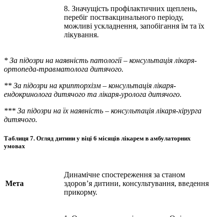
8. Значущість профілактичних щеплень,
перебіг поствакцинального періоду,
можливі ускладнення, запобігання їм та їх
лікування.
* За підозри на наявність патології – консультація лікаря-
ортопеда-травматолога дитячого.
** За підозри на крипторхізм – консультація лікаря-
ендокринолога дитячого та лікаря-уролога дитячого.
*** За підозри на їх наявність – консультація лікаря-хірурга
дитячого.
Таблиця 7.
Огляд дитини у віці 6 місяців лікарем в амбулаторних
умовах
Динамічне спостереження за станом
Мета
здоров’я дитини, консультування, введення
прикорму.