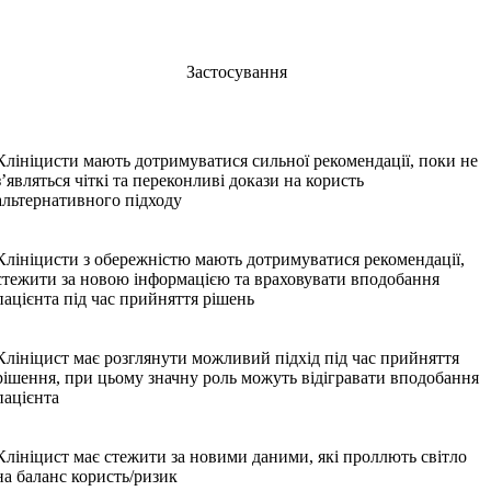
Застосування
Клініцисти мають дотримуватися сильної рекомендації, поки не
з’являться чіткі та переконливі докази на користь
альтернативного підходу
Клініцисти з обережністю мають дотримуватися рекомендації,
стежити за новою інформацією та враховувати вподобання
пацієнта під час прийняття рішень
Клініцист має розглянути можливий підхід під час прийняття
рішення, при цьому значну роль можуть відігравати вподобання
пацієнта
Клініцист має стежити за новими даними, які проллють світло
на баланс користь/ризик