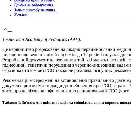
Вакцина проти грипу
.
Грудне вигодовування
.
Зміна способу життя
.
Ксиліт
.
>>__
1
American Academy of Pediatrics (ААР).
Це керівництво розраховане на лікарів первинної ланки медичної
поради щодо ведення дітей від 6 міс. до 12 років із неускладн
Розроблений документ не охоплює дітей, які мають патології і 
піднебіння); генетичні порушення з черепно-лицьовими вадами,
серозним отитом без ГСО також не розглядалося у цих рекоменд
Рекомендації зосереджені на встановленні правильного діагноз
документі розглянуто підходи до знеболення при ГСО, стратегі
того, проаналізована інформація про рецидивуючий ГСО (чого н
Таблиця 1.
Зв’язок між якістю доказів та співвідношенням користь-шкода