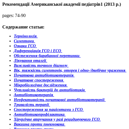
Рекомендації Американської академії педіатрів1 (2013 р.)
pages:
74-90
Содержание статьи:
Термінологія
.
Симптоми
.
Ознаки ГСО
.
Диференціація ГСО і ЕСО
.
Обстеження барабанної перетинки
.
Лікування оталгії
.
Важливість точного діагнозу
.
Вік, тяжкість симптомів, оторея і одно-/двобічне ураження
.
Початкова антибіотикотерапія
.
Початкове спостереження
.
Мікробіологічне дослідження
.
Чутливість бактерій до антибіотиків
.
Антибіотикотерапія
.
Неефективність початкової антибіотикотерапії
.
Тривалість терапії
.
Спостереження за пацієнтами з ГСО
.
Антибіотикопрофілактика
.
Хірургічне втручання у разі рецидивуючого ГСО
.
Вакцина проти пневмокока
.