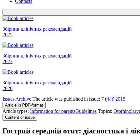
Contacts
Збірник клінічних рекомендацій
2025
Збірник клінічних рекомендацій
2023
Збірник клінічних рекомендацій
2020
Issues Archive
The article was published in issue:
7 (44)' 2015
Article in PDF-format
Article types:
Information for parents
Guidelines
Topics:
Otorhinolary
Content of issue
Гострий середній отит: діагностика і л