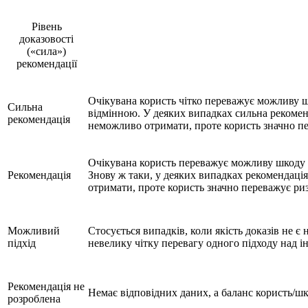
Рівень
доказовості
(«сила»)
рекомендації
Очікувана користь чітко переважує можливу шк
Сильна
відмінною. У деяких випадках сильна рекомен
рекомендація
неможливо отримати, проте користь значно п
Очікувана користь переважує можливу шкоду в
Рекомендація
Знову ж таки, у деяких випадках рекомендаці
отримати, проте користь значно переважує ри
Можливий
Стосується випадків, коли якість доказів не 
підхід
невелику чітку перевагу одного підходу над 
Рекомендація не
Немає відповідних даних, а баланс користь/ш
розроблена