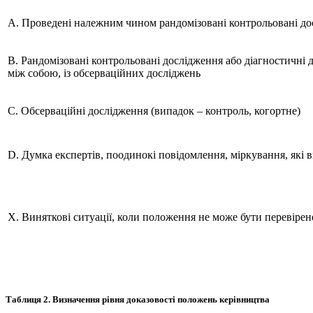
А. Проведені належним чином рандомізовані контрольовані дос
В. Рандомізовані контрольовані дослідження або діагностичні
між собою, із обсерваційних досліджень
С. Обсерваційні дослідження (випадок – контроль, когортне)
D. Думка експертів, поодинокі повідомлення, міркування, які 
X. Виняткові ситуації, коли положення не може бути перевірене
Таблиця 2.
Визначення рівня доказовості положень керівництва