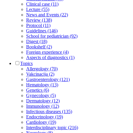
Clinical case (11)
Lecture (55)
News and Events (22)
Review (138)
Protocol (11)
Guidelines (146)
School for pediatrician (92)
Digest (18)
Bookshelf (2)
Foreign experience (4)
Aspects of diagnostics (1)
Topics
Allergology (70)
Vakcinacija (2)
Gastroenterology (121)
Hematology (13)
Genetics (6)
Gynecology (5)
Dermatology (12)
Immunology (12)
Infectious diseases (135)
Endocrinology (19)
Cardiology (19)
Interdisciplinary topic (216)
Neurology (8)