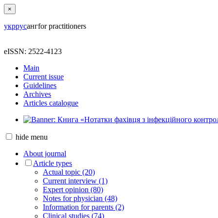
×
укр
рус
анг
for practitioners
eISSN: 2522-4123
Main
Current issue
Guidelines
Archives
Articles catalogue
hide
menu
About journal
Article types
Actual topic (20)
Current interview (1)
Expert opinion (80)
Notes for physician (48)
Information for parents (2)
Clinical studies (74)