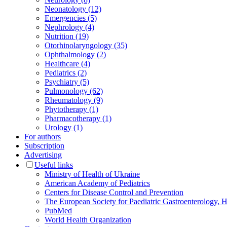
Neonatology (12)
Emergencies (5)
Nephrology (4)
Nutrition (19)
Otorhinolaryngology (35)
Ophthalmology (2)
Healthcare (4)
Pediatrics (2)
Psychiatry (5)
Pulmonology (62)
Rheumatology (9)
Phytotherapy (1)
Pharmacotherapy (1)
Urology (1)
For authors
Subscription
Advertising
Useful links
Ministry of Health of Ukraine
American Academy of Pediatrics
Centers for Disease Control and Prevention
The European Society for Paediatric Gastroenterology
PubMed
World Health Organization