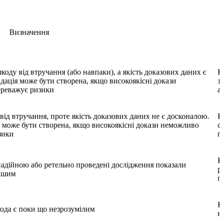
Визначення
оду від втручання (або навпаки), а якість доказових даних є
дація може бути створена, якщо високоякісні докази
ереважує ризики
ід втручання, проте якість доказових даних не є досконалою.
я може бути створена, якщо високоякісні докази неможливо
зики
є надійною або ретельно проведені дослідження показали
іншим
кода є поки що незрозумілим