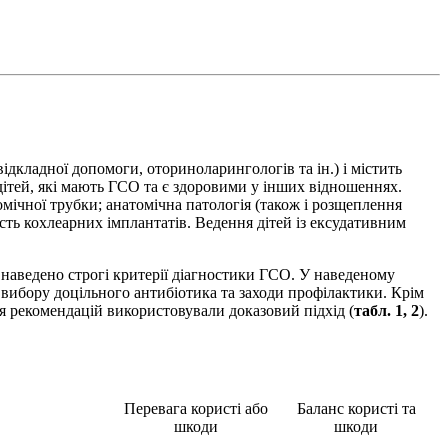
відкладної допомоги, оториноларингологів та ін.) і містить
дітей, які мають ГСО та є здоровими у інших відношеннях.
мічної трубки; анатомічна патологія (також і розщеплення
сть кохлеарних імплантатів. Ведення дітей із ексудативним
 наведено строгі критерії діагностики ГСО. У наведеному
 вибору доцільного антибіотика та заходи профілактики. Крім
я рекомендацій використовували доказовий підхід (
табл. 1, 2
).
Перевага користі або
Баланс користі та
шкоди
шкоди