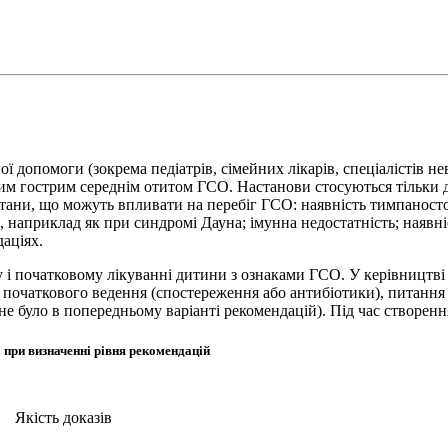
 допомоги (зокрема педіат­рів, сімейних лікарів, спеціалістів не
еним гострим середнім отитом ГСО. Настанови стосуються тільки 
стани, що можуть впливати на перебіг ГСО: наявність тимпаносто
 наприклад як при синдромі Дауна; імунна недостатність; наявні
аціях.
у і початковому лікуванні дитини з ознаками ГСО. У керівництві
ї початкового ведення (спостереження або антибіотики), питання
е було в попередньому варіанті рекомендацій). Під час створенн
 при визначенні рівня рекомендацій
Якість доказів