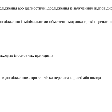
лідження або діагностичні дослідження із залученням відповідн
 дослідження із мінімальними обмеженнями; докази, які переваж
виходять із основних принципів
 в дослідженнях, проте є чітка перевага користі або шкоди