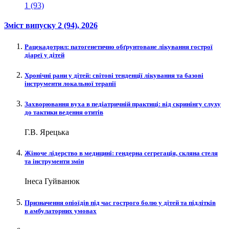
1 (93)
Зміст випуску
2 (94)
, 2026
Рацекадотрил: патогенетично обґрунтоване лікування гострої
діареї у дітей
Хронічні рани у дітей: світові тенденції лікування та базові
інструменти локальної терапії
Захворювання вуха в педіатричній практиці: від скринінгу слуху
до тактики ведення отитів
Г.В. Ярецька
Жіноче лідерство в медицині: гендерна сегрегація, скляна стеля
та інструменти змін
Інеса Гуйванюк
Призначення опіоїдів під час гострого болю у дітей та підлітків
в амбулаторних умовах