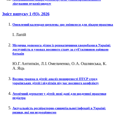
лікування муковісцидозу
Зміст випуску
1 (93)
, 2026
Оновлений календар щеплень: що змінилося для лікаря-практика
І. Лапій
Медична допомога дітям із ревматичними хворобами в Україні:
доступність в умовах воєнного стану за суб’єктивною оцінкою
батьків
Ю. Г. Антипкін, Л. І. Омельченко, О. А. Ошлянська, К.
А. Яць
Воєнна травма в дітей: аналіз поширеності ПТСР серед
українських дітей і підлітків під час воєнного конфлікту
Атопічний дерматит у дітей: нові дані для щоденної практики
педіатра
Актуальність респіраторно-синцитіальної інфекції в Україні:
ризики, які ми недооцінюємо