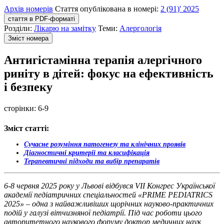
Архів номерів
Стаття опублікована в номері:
2 (91)' 2025
стаття в PDF-форматі
Розділи:
Лікарю на замітку
Теми:
Алергологія
Зміст номера
Антигістамінна терапія алергічного
риніту в дітей: фокус на ефективність
і безпеку
сторінки:
6-9
Зміст статті:
Сучасне розуміння патогенезу та клінічних проявів
Діагностичні критерії та класифікація
Терапевтичні підходи та вибір препаратів
6-8 червня 2025 року у Львові відбувся VII Конгрес Української
академії педіатричних спеціальностей «PRIME PEDIATRICS
2025» – одна з найважливіших щорічних науково-практичних
подій у галузі вітчизняної педіатрії. Під час роботи цього
авторитетного наукового форуму доктор медичних наук,