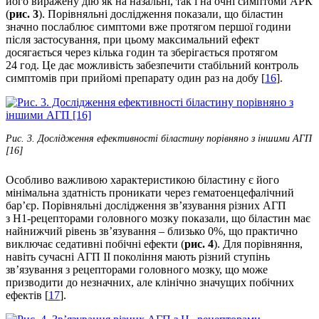
його виражену дію як на назальні, так і на очні симптоми АРК
(
рис. 3
). Порівняльні дослі­дження показали, що біластин
значно послаблює симптоми вже протягом першої години
після застосування, при цьому максимальний ефект
досягається через кілька годин та зберігається протягом
24 год. Це дає можливість забезпечити стабільний контроль
симптомів при прийомі препарату один раз на добу [
16
].
Рис. 3. Дослідження ефективності біластину порівняно з іншими АГП
[16]
Особливо важливою характеристикою біластину є його
мінімальна здатність проникати через гемато­енцефалічний
бар’єр. Порівняльні дослі­дження зв’язування різних АГП
з Н1-рецепторами головного мозку показали, що біластин має
найнижчий рівень зв’язування – близько 0%, що практично
виключає седативні побічні ефекти (
рис. 4
). Для порівняння,
навіть сучасні АГП ІІ покоління мають різний ступінь
зв’язування з рецепторами головного мозку, що може
призводити до незначних, але клінічно значущих побічних
ефектів [
17
].