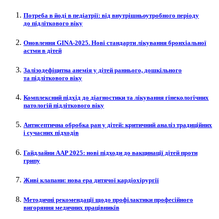
Потреба в йоді в педіатрії: від внутрішньоутробного періоду
до підліткового віку
Оновлення GINA-2025. Нові стандарти лікування бронхіальної
астми в дітей
Залізодефіцитна анемія у дітей раннього, дошкільного
та підліткового віку
Комплексний підхід до діагностики та лікування гінекологічних
патологій підліткового віку
Антисептична обробка ран у дітей: критичний аналіз традиційних
і сучасних підходів
Гайдлайни AAP 2025: нові підходи до вакцинації дітей проти
грипу
Живі клапани: нова ера дитячої кардіохірургії
Методичні рекомендації щодо профілактики професійного
вигоряння медичних працівників