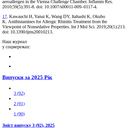
aeroallergen in the Vienna Challenge Chamber. Inflamm Res.
2010;59(5):391-8. doi: 10.1007/s00011-009–0117-4.
17
. Kawauchi H, Yanai K, Wang DY, Itahashi K, Okubo
K. Antihistamines for Allergic Rhinitis Treatment from the
Viewpoint of Nonsedative Properties. Int J Mol Sci. 2019;20(1):213.
doi: 10.3390/ijms20010213.
Наш журнал
у соцмережах:
Випуски за 2025 Рік
3 (92)
2 (91)
1 (90)
Зміст випуску
3 (92)
, 2025