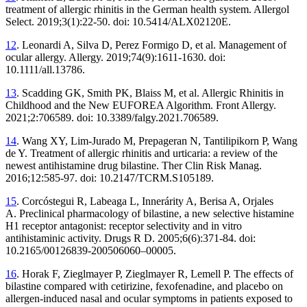
treatment of allergic rhinitis in the German health system. Allergol
Select. 2019;3(1):22-50. doi: 10.5414/ALX02120E.
12
. Leonardi A, Silva D, Perez Formigo D, et al. Management of
ocular allergy. Allergy. 2019;74(9):1611-1630. doi:
10.1111/all.13786.
13
. Scadding GK, Smith PK, Blaiss M, et al. Allergic Rhinitis in
Childhood and the New EUFOREA Algorithm. Front Allergy.
2021;2:706589. doi: 10.3389/falgy.2021.706589.
14
. Wang XY, Lim-Jurado M, Prepageran N, Tantilipikorn P, Wang
de Y. Treatment of allergic rhinitis and urticaria: a review of the
newest antihistamine drug bilastine. Ther Clin Risk Manag.
2016;12:585-97. doi: 10.2147/TCRM.S105189.
15
. Corcóstegui R, Labeaga L, Innerárity A, Berisa A, Orjales
A. Preclinical pharmacology of bilastine, a new selective histamine
H1 receptor antagonist: receptor selectivity and in vitro
antihistaminic activity. Drugs R D. 2005;6(6):371-84. doi:
10.2165/00126839-200506060–00005.
16
. Horak F, Zieglmayer P, Zieglmayer R, Lemell P. The effects of
bilastine compared with cetirizine, fexofenadine, and placebo on
allergen-induced nasal and ocular symptoms in patients exposed to