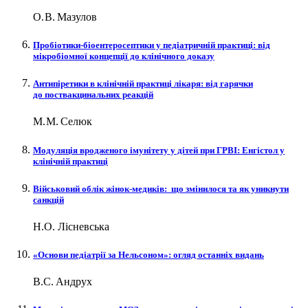
О. В. Мазулов
Пробіотики-біоентеросептики у педіатричній практиці: від
мікробіомної концепції до клінічного доказу
Антипіретики в клінічній практиці лікаря: від гарячки
до поствакцинальних реакцій
М. М. Селюк
Модуляція вро­дженого імунітету у дітей при ГРВІ: Енгістол у
клінічній практиці
Військовий облік жінок-медиків: що змінилося та як уникнути
санкцій
Н.О. Лісневська
«Основи педіатрії за Нельсоном»: огляд останніх видань
В.С. Андрух