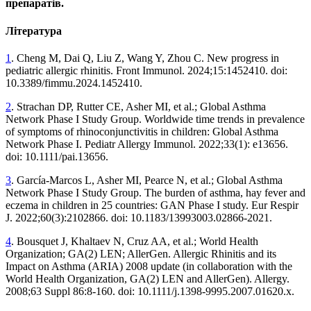
препаратів.
Література
1
. Cheng M, Dai Q, Liu Z, Wang Y, Zhou C. New progress in
pediatric allergic rhinitis. Front Immunol. 2024;15:1452410. doi:
10.3389/fimmu.2024.1452410.
2
. Strachan DP, Rutter CE, Asher MI, et al.; Global Asthma
Network Phase I Study Group. Worldwide time trends in prevalence
of symptoms of rhinoconjunctivitis in children: Global Asthma
Network Phase I. Pediatr Allergy Immunol. 2022;33(1): e13656.
doi: 10.1111/pai.13656.
3
. García-Marcos L, Asher MI, Pearce N, et al.; Global Asthma
Network Phase I Study Group. The burden of asthma, hay fever and
eczema in children in 25 countries: GAN Phase I study. Eur Respir
J. 2022;60(3):2102866. doi: 10.1183/13993003.02866-2021.
4
. Bousquet J, Khaltaev N, Cruz AA, et al.; World Health
Organization; GA(2) LEN; AllerGen. Allergic Rhinitis and its
Impact on Asthma (ARIA) 2008 update (in collaboration with the
World Health Organization, GA(2) LEN and AllerGen). Allergy.
2008;63 Suppl 86:8-160. doi: 10.1111/j.1398-9995.2007.01620.x.