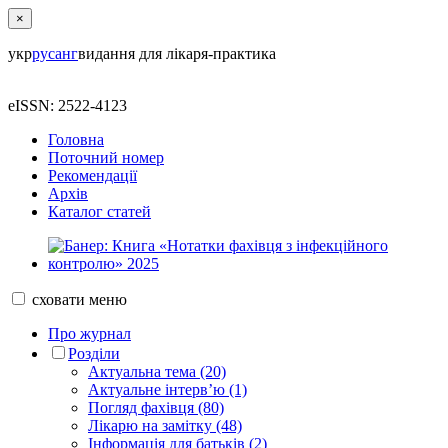
×
укр
рус
анг
видання для лікаря-практика
eISSN: 2522-4123
Головна
Поточний номер
Рекомендації
Архів
Каталог статей
сховати
меню
Про журнал
Розділи
Актуальна тема (20)
Актуальне інтерв’ю (1)
Погляд фахівця (80)
Лікарю на замітку (48)
Інформація для батьків (2)