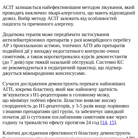
АСІТ залишається найефективнішим методом лікування, який
проводять виключно лікарі-алергологи, що мають відповідний
дозвіл. Вибір методу АСІТ залежить від особливостей
пацієнта та причинного алергену.
Додаткова терапія може передбачати застосування
антилейкотрієнових препаратів у разі коморбідного перебігу
АР з бронхіальною астмою, топічних АГП або препаратів
подвійної дії у випадку недостатнього контролю очних
симптомів, а також короткотривалих курсів деконгестантів
(до 7 днів) при тяжкій назальній обструкції. Системні КС
не рекомендуються в педіатричній практиці, що підтвер­
джується міжнародними консенсусами.
Сучасні дослі­дження демонструють переваги найновіших
АГП, зокрема біластину, який має найнижчу здатність
зв’язуватися з Н1-рецепторами в головному мозку,
що мінімізує побічні ефекти. Біластин виявляє високу
спорідненість до Н1-рецепторів, у 3-5 разів вищу порівняно
з іншими препаратами цієї групи, та забезпечує швидкий
початок дії із суттєвим послабленням симптомів вже через
годину та тривалістю ефекту протягом 24 год [
14
,
15
].
Клінічні дослі­дження ефективності біластину демонструють