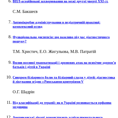
ВПЛ-асоційовані захворювання на межі другої чверті XXI ст.
С.М. Бакшеєв
Антимікробне адміністрування в педіатричній практиці:
комплексний огляд
Функціональна диспепсія: що важливо під час діагностичного
пошуку?
Т.М. Христич, Е.О. Жигульова, М.В. Патратій
Вплив воєнної травматизації і дронових атак на психічне здоров’я
батьків і дітей в Україні
Синдром біліарного болю та біліарний сладж у дітей: діагностика
й лікування згідно з Римськими критеріями V
О.Г. Шадрін
Від класифікації до терапії: як в Україні розвивається орфанна
медицина
Американські лікарі демонструють успіхи пренатального