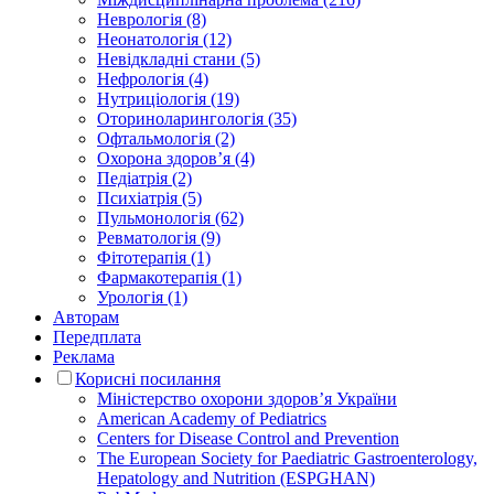
Неврологія (8)
Неонатологія (12)
Невідкладні стани (5)
Нефрологія (4)
Нутриціологія (19)
Оториноларингологія (35)
Офтальмологія (2)
Охорона здоров’я (4)
Педіатрія (2)
Психіатрія (5)
Пульмонологія (62)
Ревматологія (9)
Фітотерапія (1)
Фармакотерапія (1)
Урологія (1)
Авторам
Передплата
Реклама
Корисні посилання
Міністерство охорони здоров’я України
American Academy of Pediatrics
Centers for Disease Control and Prevention
The European Society for Paediatric Gastroenterology,
Hepatology and Nutrition (ESPGHAN)