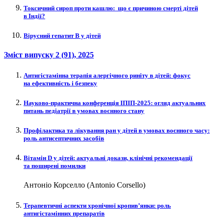
Токсичний сироп проти кашлю: що є причиною смерті дітей
в Індії?
Вірусний гепатит В у дітей
Зміст випуску
2 (91)
, 2025
Антигістамінна терапія алергічного риніту в дітей: фокус
на ефективність і безпеку
Науково-практична конференція ІПІП‑2025: огляд актуальних
питань педіатрії в умовах воєнного стану
Профілактика та лікування ран у дітей в умовах воєнного часу:
роль антисептичних засобів
Вітамін D у дітей: актуальні докази, клінічні рекомендації
та поширені помилки
Антоніо Корселло (Antonio Corsello)
Терапевтичні аспекти хронічної кропив’янки: роль
антигістамінних препаратів