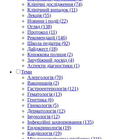
Клінічні дослідження (74)
Клінічний випадок (11)
Лекція (55)
Новини і події (22)
Огляд (138)
Протокол (11)
Рекомендації (146)
Школа педіатра (92)
Дайджест (18)
Книжкова полиця (2)
Зарубіжний досвід (4)
Аспекти діагностики (1)
Теми
Алергологія (70)
Вакцинація (2)
Гастроентерологія (121)
Гематологія (13)
Генетика (6)
Гінекологія (5)
Дерматологія (12)
Імунологія (12)
Інфекційні захворювання (135)
Ендокринологія (19)
Кардіологія (19)
Міждисциплінарна проблема (216)