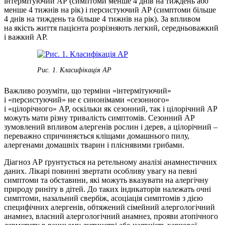
інтермітуючий АР (симптоми менше 4 днів на тиждень або
менше 4 тижнів на рік) і персистуючий АР (симптоми більше
4 днів на тиждень та більше 4 тижнів на рік). За впливом
на якість життя пацієнта розрізняють легкий, середньоважкий
і важкий АР.
Рис. 1. Класифікація АР
Важливо розуміти, що терміни «інтермітуючий»
і «персистуючий» не є синонімами «сезонного»
і «цілорічного» АР, оскільки як сезонний, так і цілорічний АР
можуть мати різну тривалість симптомів. Сезонний АР
зумовлений впливом алергенів рослин і дерев, а цілорічний –
переважно спричиняється кліщами домашнього пилу,
алергенами домашніх тварин і пліснявими грибами.
Діагноз АР ґрунтується на ретельному аналізі анамнестичних
даних. Лікарі повинні звертати особливу увагу на певні
симптоми та обставини, які можуть вказувати на алергічну
природу риніту в дітей. До таких індикаторів належать очні
симптоми, назальний свербіж, асоціація симптомів з дією
специфічних алергенів, обтяжений сімейний алергологічний
анамнез, власний алергологічний анамнез, прояви атопічного