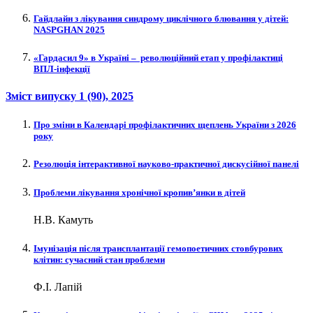
Гайдлайн з лікування синдрому циклічного блювання у дітей:
NASPGHAN 2025
«Гардасил 9» в Україні – ​ революційний етап у профілактиці
ВПЛ-інфекції
Зміст випуску
1 (90)
, 2025
Про зміни в Календарі профілактичних щеплень України з 2026
року
Резолюція інтерактивної науково‑практичної дискусійної панелі
Проблеми лікування хронічної кропив’янки в дітей
Н.В. Камуть
Імунізація після трансплантації гемопоетичних стовбурових
клітин: сучасний стан проблеми
Ф.І. Лапій