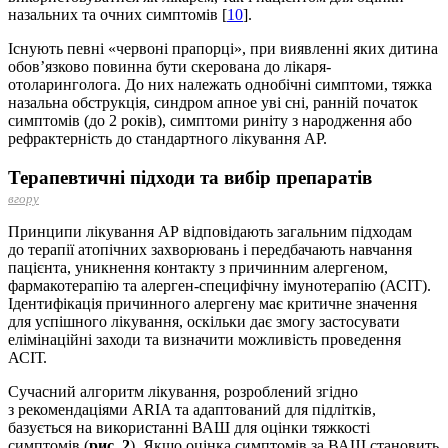
назальних та очних симптомів [
10
].
Існують певні «червоні прапорці», при виявленні яких дитина
обов’язково повинна бути скерована до лікаря-
отоларинголога. До них належать однобічні симптоми, тяжка
назальна обструкція, синдром апное уві сні, ранній початок
симптомів (до 2 років), симптоми риніту з наро­дження або
рефрактерність до стандартного лікування АР.
Терапевтичні підходи та вибір препаратів
вгору
Принципи лікування АР відповідають загальним підходам
до терапії атопічних захворювань і передбачають навчання
пацієнта, уникнення контакту з причинним алергеном,
фармакотерапію та алерген-специфічну імунотерапію (АСІТ).
Ідентифікація причинного алергену має критичне значення
для успішного лікування, оскільки дає змогу застосувати
елімінаційні заходи та визначити можливість проведення
АСІТ.
Сучасний алгоритм лікування, розроблений згідно
з рекомендаціями ARIA та адаптований для підлітків,
базується на використанні ВАШ для оцінки тяжкості
симптомів (
рис. 2
). Якщо оцінка симптомів за ВАШ становить