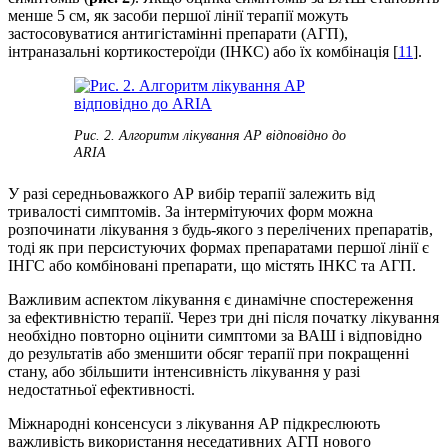
менше 5 см, як засоби першої лінії терапії можуть
застосовуватися антигістамінні препарати (АГП),
інтраназальні кортикостероїди (ІНКС) або їх комбінація [
11
].
Рис. 2. Алгоритм лікування АР відповідно до
ARIA
У разі середньоважкого АР вибір терапії залежить від
тривалості симптомів. За інтермітуючих форм можна
розпочинати лікування з будь-якого з перелічених препаратів,
тоді як при персистуючих формах препаратами першої лінії є
ІНГС або комбіновані препарати, що містять ІНКС та АГП.
Важливим аспектом лікування є динамічне спостереження
за ефективністю терапії. Через три дні після початку лікування
необхідно повторно оцінити симптоми за ВАШ і відповідно
до результатів або зменшити обсяг терапії при покращенні
стану, або збільшити інтенсивність лікування у разі
недостатньої ефективності.
Міжнародні консенсуси з лікування АР підкреслюють
важливість використання неседативних АГП нового