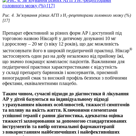
Рис. 4. Зв’язування різних АГП з Н₁-рецепторами головного мозку (%)
[17]
Препарат ефективний за різних форм АР і доступний під
торговою назвою Ніксар® у дитячому дозуванні 10 мг
і дорослому – 20 мг (з віку 12 років), що дає можливість
®
застосовувати його в широкій педіатричній практиці. Ніксар
застосовують один раз на добу незалежно від прийому їжі,
що значно покращує комплаєнс пацієнтів. Важливими для
педіатричної практики характеристиками є відсутність
у складі препарату барвників і консервантів, приємний
виноградний смак та високий профіль безпеки з побічними
ефектами, еквівалентними плацебо.
Таким чином, сучасні підходи до діагностики й лікування
АР у дітей базуються на індивідуальному підході
з урахуванням вікових особливостей, тяжкості симптомів
та впливу на якість життя. Ключовими елементами
успішної терапії є рання діагностика, адекватна оцінка
тяжкості захворювання за допомогою стандартизованих
інструментів та вибір оптимальної фармакотерапії
з використанням найбезпечніших і найефективніших