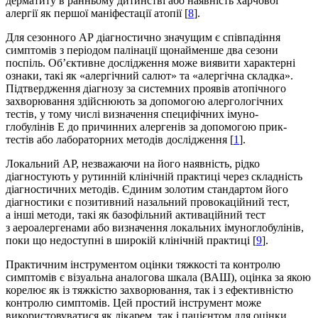
дерматиту в ранньому дитинстві або наявність харчової
алергії як першої маніфестації атопії [
8
].
Для сезонного АР діагностично значущим є спів­падіння
симптомів з періодом палінації щонайменше два сезони
поспіль. Об’єктивне дослі­дження може виявити характерні
ознаки, такі як «алергічний салют» та «алергічна складка».
Підтвер­дження діагнозу за системних проявів атопічного
захворювання здійснюють за допомогою алергологічних
тестів, у тому числі визначення специфічних імуно­
глобулінів Е до причинних алергенів за допомогою прик-
тестів або лабораторних методів дослі­дження [
1
].
Локальний АР, незважаючи на його наявність, рідко
діагностують у рутинній клінічній практиці через складність
діагностичних методів. Єдиним золотим стандартом його
діагностики є позитивний назальний провокаційний тест,
а інші методи, такі як базофільний активаційний тест
з аероалергенами або визначення локальних імуноглобулінів,
поки що недоступні в широкій клінічній практиці [
9
].
Практичним інструментом оцінки тяжкості та контролю
симптомів є візуальна аналогова шкала (ВАШ), оцінка за якою
корелює як із тяжкістю захворювання, так і з ефективністю
контролю симптомів. Цей простий інструмент може
використовуватися як лікарем, так і пацієнтом для оцінки