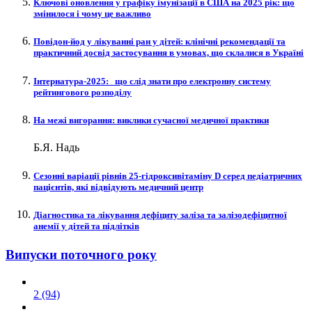
Ключові оновлення у графіку імунізації в США на 2025 рік: що
змінилося і чому це важливо
Повідон-йод у лікуванні ран у дітей: клінічні рекомендації та
практичний досвід застосування в умовах, що склалися в Україні
Інтернатура‑2025: що слід знати про електронну систему
рейтингового розподілу
На межі вигорання: виклики сучасної медичної практики
Б.Я. Надь
Сезонні варіації рівнів 25-гідроксивітаміну D серед педіатричних
пацієнтів, які відвідують медичний центр
Діагностика та лікування дефіциту заліза та залізодефіцитної
анемії у дітей та підлітків
Випуски поточного року
2 (94)