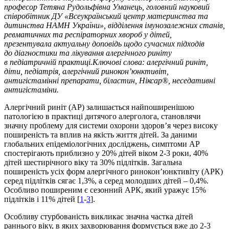
професор Тетяна Рудольфівна Уманець, головний науковий
співробітник ДУ «Всеукраїнський центр материнства та
дитинства НАМН України», відділення імунозалежних станів,
ревматичних та респіраторних хвороб у дітей,
презентувала актуальну доповідь щодо сучасних підходів
до діагностики та лікування алергічного риніту
в педіатричній практиці.Ключові слова: алергічний риніт,
діти, педіатрія, алергічний ринокон’юнктивіт,
антигістамінні препарати, біластин, Ніксар®, неседативні
антигістаміни.
Алергічний риніт (АР) залишається найпоширенішою
патологією в практиці дитячого алерголога, становлячи
значну проблему для системи охорони здоров’я через високу
поширеність та вплив на якість життя дітей. За даними
глобальних епідеміологічних дослі­джень, симптоми АР
спостерігають приблизно у 20% дітей віком 2-3 роки, 40%
дітей шестирічного віку та 30% підлітків. Загальна
поширеність усіх форм алергічного ринокон’юнктивіту (АРК)
серед підлітків сягає 1,3%, а серед молодших дітей – 0,4%.
Особливо поширеним є сезонний АРК, який уражує 15%
підлітків і 11% дітей [
1
-
3
].
Особливу стурбованість викликає значна частка дітей
раннього віку, в яких захворювання формується вже до 2-3