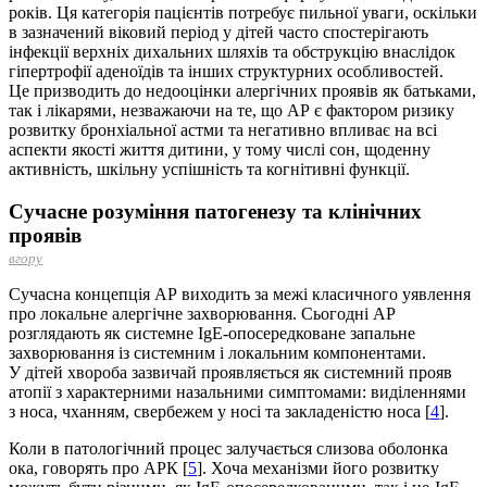
років. Ця категорія пацієнтів потребує пильної уваги, оскільки
в зазначений віковий період у дітей часто спостерігають
інфекції верхніх дихальних шляхів та обструкцію внаслідок
гіпертрофії аденоїдів та інших структурних особливостей.
Це призводить до недооцінки алергічних проявів як батьками,
так і лікарями, незважаючи на те, що АР є фактором ризику
розвитку бронхіальної астми та негативно впливає на всі
аспекти якості життя дитини, у тому числі сон, щоденну
активність, шкільну успішність та когнітивні функції.
Сучасне розуміння патогенезу та клінічних
проявів
вгору
Сучасна концепція АР виходить за межі класичного уявлення
про локальне алергічне захворювання. Сьогодні АР
розглядають як системне IgЕ-опосередковане запальне
захворювання із системним і локальним компонентами.
У дітей хвороба зазвичай проявляється як системний прояв
атопії з характерними назальними симптомами: виділеннями
з носа, чханням, свербежем у носі та закладеністю носа [
4
].
Коли в патологічний процес залучається слизова оболонка
ока, говорять про АРК [
5
]. Хоча механізми його розвитку