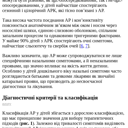
можуть бути різними, як IgЕ-опосередкованими, так і не-IgЕ-
опосередкованими, у дітей найчастіше спостерігають
сезонний і цілорічний АРК, які тісно пов’язані з АР.
Така висока частота поєднання АР і кон’юнктивіту
пояснюється анатомічним зв’язком між оком і носом через
носослізні шляхи, єдиною слизовою оболонкою, спільним
запальним процесом та однаковими тригерними факторами.
У майже 90% дітей з АРК спостерігають очні симптоми,
найчастіше сльозотечу та свербіж очей [
6
,
7
].
Важливо зазначити, що АР може супрово­джу­ватися не лише
специфічними назальними симптомами, а й неназальними
проявами, що значно впливає на якість життя дитини.
Особливо у дітей дошкільного віку назальні симптоми часто
розглядаються батьками та деякими лікарями як звичайні
катаральні прояви, що призводить до несвоєчасної
діагностики та лікування.
Діагностичні критерії та класифікація
вгору
Класифікація АР у дітей збігається з дорослою класифікацією,
що має принципове значення для вибору терапевтичних
підходів (
рис. 1
). Залежно від тривалості симптомів виділяють