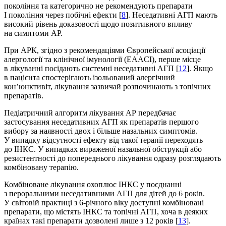
покоління та категорично не рекомендують препарати
І покоління через побічні ефекти [
8
]. Неседативні АГП мають
високий рівень доказовості щодо позитивного впливу
на симптоми АР.
При АРК, згідно з рекомендаціями Європейської асоціації
алергології та клінічної імунології (EAACI), перше місце
в лікуванні посідають системні неседативні АГП [
12
]. Якщо
в пацієнта спостерігають ізольований алергічний
кон’юнктивіт, лікування зазвичай розпочинають з топічних
препаратів.
Педіатричний алгоритм лікування АР передбачає
застосування неседативних АГП як препаратів першого
вибору за наявності двох і більше назальних симптомів.
У випадку відсутності ефекту від такої терапії переходять
до ІНКС. У випадках вираженої назальної обструкції або
резистентності до попереднього лікування одразу розглядають
комбіновану терапію.
Комбіноване лікування охоплює ІНКС у поєднанні
з пероральними неседативними АГП для дітей до 6 років.
У світовій практиці з 6-річного віку доступні комбіновані
препарати, що містять ІНКС та топічні АГП, хоча в деяких
країнах такі препарати дозволені лише з 12 років [
13
].