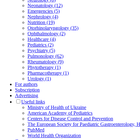
Neonatology (12)
Emergencies (5)
Nephrology (4)
Nutrition (19)
Otorhinolaryngology (35)
Ophthalmology (2)
Healthcare (4)
Pediatrics (2)
Psychiatry (5)
Pulmonology (62)
Rheumatology (9)
Phytotherapy (1)
Pharmacotherapy (1)
Urology (1)
For authors
Subscription
Advertising
Useful links
Ministry of Health of Ukraine
American Academy of Pediatrics
Centers for Disease Control and Prevention
The European Society for Paediatric Gastroenterology
PubMed
World Health Organization