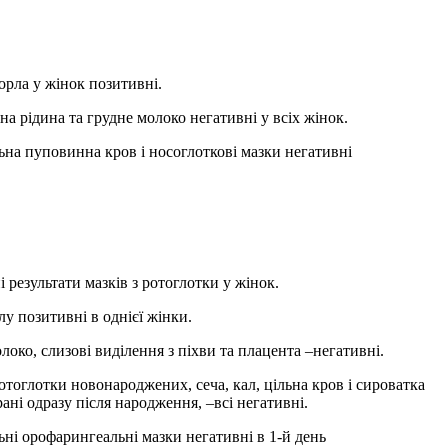
орла у жінок позитивні.
а рідина та грудне молоко негативні у всіх жінок.
на пуповинна кров і носоглоткові мазки негативні
 результати мазків з ротоглотки у жінок.
лу позитивні в однієї жінки.
локо, слизові виділення з піхви та плацента –негативні.
отоглотки новонароджених, сеча, кал, цільна кров і сироватка
брані одразу після народження, –всі негативні.
ні орофарингеальні мазки негативні в 1-й день