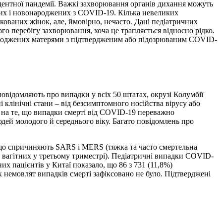
ентної пандемії. Важкі захворювання органів дихання можуть
тних і новонароджених з COVID-19. Кілька невеликих
ованих жінок, але, ймовірно, нечасто. Дані педіатричних
о перебігу захворювання, хоча це трапляється відносно рідко.
 народжених матерями з підтвердженим або підозрюваним COVID-
овідомляють про випадки у всіх 50 штатах, окрузі Колумбії
клінічні стани – від безсимптомного носійства вірусу або
 на те, що випадки смерті від COVID-19 переважно
юдей молодого й середнього віку. Багато повідомлень про
 що спричиняють SARS і MERS (тяжка та часто смертельна
д вагітних у третьому триместрі). Педіатричні випадки COVID-
 пацієнтів у Китаї показало, що 86 з 731 (11,8%)
х немовлят випадків смерті зафіксовано не було. Підтверджені