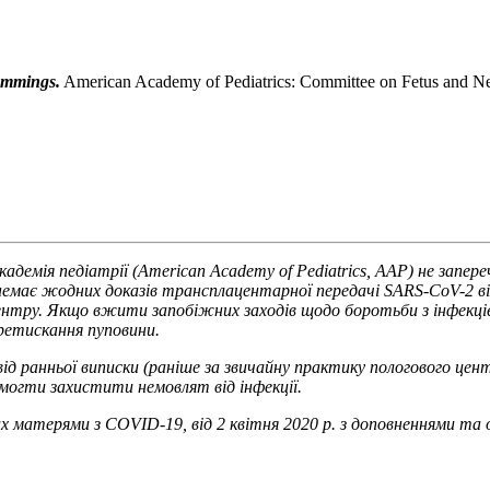
ummings.
American Academy of Pediatrics: Committee on Fetus and Ne
кадемія педіатрії (American Academy of Pediatrics, ААР) не запе
і немає жодних доказів трансплацентарної передачі SARS-CoV-2 
ентру. Якщо вжити запобіжних заходів щодо боротьби з інфекціє
ретискання пуповини.
від ранньої виписки (раніше за звичайну практику пологового 
могти захистити немовлят від інфекції.
 матерями з COVID-19, від 2 квітня 2020 р. з доповненнями та о