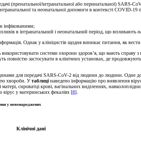
едачі (пренатальної/інтранатальної або перинатальної) SARS-Co
 інтранатальної та неонатальної допомоги в контексті COVID-19 
ти інфікованими;
 впливів в інтранатальний і неонатальний період, що впливають н
нформація. Однак у клініцистів щодня виникає питання, як вест
ть використовувати системи охорони здоров’я, що мають справу з
уть повністю застосувати в клінічних установах, де продовжують
ідинами для передачі SARS-CoV-2 від людини до людини. Одне д
стю хвороби. У
таблиці
наведено інформацію про виявлення вірусу
і матері, сироватці крові, вагінальних виділеннях, навколоплідн
о вірус у материнських фекаліях [
8
].
ання у новонароджених
Клінічні дані