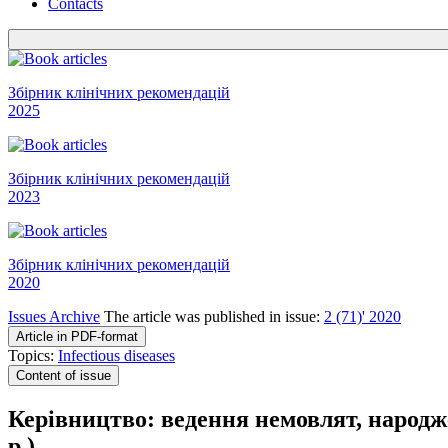
Contacts
Збірник клінічних рекомендацій
2025
Збірник клінічних рекомендацій
2023
Збірник клінічних рекомендацій
2020
Issues Archive
The article was published in issue:
2 (71)' 2020
Article in PDF-format
Topics:
Infectious diseases
Content of issue
Керівництво: ведення немовлят, народже
р.)