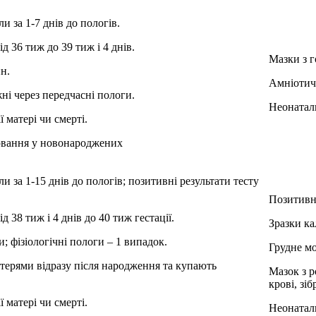
 за 1-7 днів до пологів.
ід 36 тиж до 39 тиж і 4 днів.
Мазки з г
ин.
Амніотичн
ні через передчасні пологи.
Неонаталь
 матері чи смерті.
рювання у новонароджених
 за 1-15 днів до пологів; позитивні результати тесту
Позитивні
д 38 тиж і 4 днів до 40 тиж гестації.
Зразки ка
и; фізіологічні пологи – 1 випадок.
Грудне мо
терями відразу після народження та купають
Мазок з р
крові, зі
 матері чи смерті.
Неонаталь