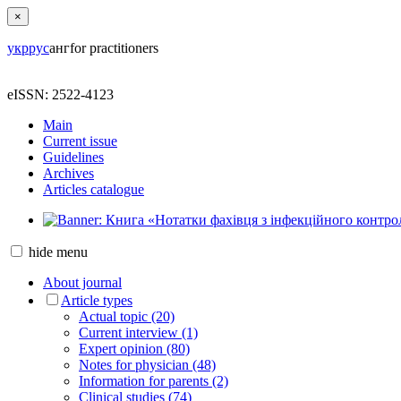
×
укр
рус
анг
for practitioners
eISSN: 2522-4123
Main
Current issue
Guidelines
Archives
Articles catalogue
hide
menu
About journal
Article types
Actual topic (20)
Current interview (1)
Expert opinion (80)
Notes for physician (48)
Information for parents (2)
Clinical studies (74)