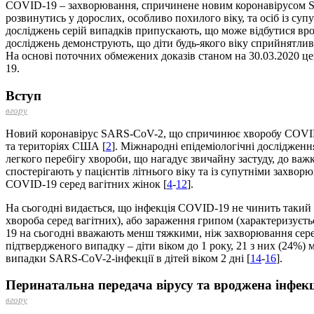
COVID-19 – захворювання, спричинене новим коронавірусом SAR
розвинутись у дорослих, особливо похилого віку, та осіб із с
досліджень серій випадків припускають, що може відбутися вро
досліджень демонструють, що діти будь-якого віку сприйнятлив
На основі поточних обмежених доказів станом на 30.03.2020 ц
19.
Вступ
вгору
Новий коронавірус SARS-CoV-2, що спричинює хворобу COVID-1
та територіях США [
2
]. Міжнародні епідеміологічні досліджен
легкого перебігу хвороби, що нагадує звичайну застуду, до важк
спостерігають у пацієнтів літнього віку та із супутніми захво
COVID-19 серед вагітних жінок [
4
-
12
].
На сьогодні видається, що інфекція COVID-19 не чинить такий
хвороба серед вагітних), або зараження грипом (характеризуєт
19 на сьогодні вважають менш тяжкими, ніж захворювання серед
підтвердженого випадку – діти віком до 1 року, 21 з них (24%)
випадки SARS-CoV-2-інфекції в дітей віком 2 дні [
14
-
16
].
Перинатальна передача вірусу та вроджена інфек
вгору