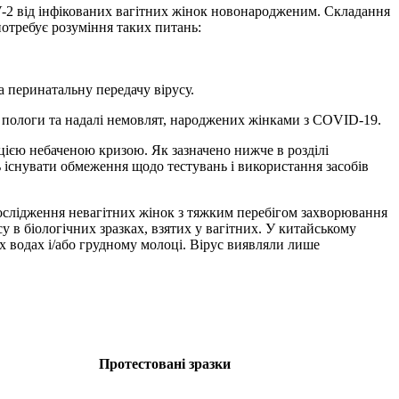
V-2 від інфікованих вагітних жінок новонародженим. Складання
потребує розуміння таких питань:
а перинатальну передачу вірусу.
и пологи та надалі немовлят, народжених жінками з COVID-19.
 цією небаченою кризою. Як зазначено нижче в розділі
 існувати обмеження щодо тестувань і використання засобів
ослідження невагітних жінок з тяжким перебігом захворювання
 в біологічних зразках, взятих у вагітних. У китайському
их водах і/або грудному молоці. Вірус виявляли лише
Протестовані зразки