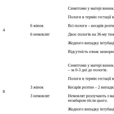
Симптоми у матері виникли
Пологи в термін гестації в
6 жінок
Всі пологи – кесарів розт
4
6 немовлят
Двоє пологів на 36-му тиж
Жодного випадку інтубації
Відсутність ознак захво
Симптоми у матері виникли
– за 0-3 дні до пологів.
Пологи в термін гестації ві
3 жінок
Кесарів розтин – 2 випадк
8
3 немовлят
Немовлят розлучають з ма
незабаром після цього.
Жодного випадку інтубації