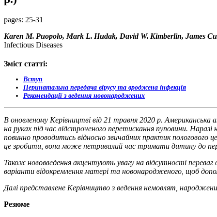
pages:
25-31
Karen M. Puopolo, Mark L. Hudak, David W. Kimberlin, James C
Infectious Diseases
Зміст статті:
Вступ
Перинатальна передача вірусу та вроджена інфекція
Рекомендації з ведення новонароджених
В оновленому Керівництві від 21 травня 2020 р. Американська а
на руках під час відстроченого перетискання пуповини. Нараз
повинно проводитись відносно звичайних практик пологового ц
це зробити, вона може нетривалий час тримати дитину до пе
Також нововведення акцентують увагу на відсутності переваг 
варіанти відокремлення матері та новонародженого, щоб допо
Далі представлене Керівництво з ведення немовлят, народжених
Резюме