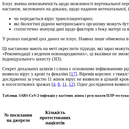
Існує значна невизначеність щодо можливості вертикальної пер
настанов, заснованих на доказах, щодо надання антенатальної,
чи передається вірус трансплацентарно;
які біологічні рідини материнського організму можуть бу
статистично значущі дані щодо факторів з боку матері та
У розпал пандемії цих даних не існує. Наявна лише обмежена і
Ці настанови мають на меті окреслити підходи, які зараз можу
«Рекомендації з ведення новонароджених», ці вказівки не змож
індивідуального захисту (ЗІЗ).
Секрет дихальних шляхів і слина є основними інфікованими р
виявило вірус у крові та фекаліях [
17
]. Віремія корелює з тяжкі
дослідженні за участю 11 жінок вірус не виявили в цільній кров
в носоглоткових зразках [
4
,
8
,
11
,
12
]. Одне дослідження виявил
Таблиця.
SARS-CoV-2-інфекція у вагітних жінок і результати ПЛР-тестув
Кількість
№ посилання
протестованих
на джерело
пацієнтів