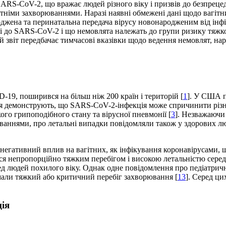
S-CoV-2, що вражає людей різного віку і призвів до безпрецед
упутніми захворюваннями. Наразі наявні обмежені дані щодо вагі
джена та перинатальна передача вірусу новонародженим від інфік
і до SARS-CoV-2 і що немовлята належать до групи ризику тяжког
ей звіт передбачає тимчасові вказівки щодо ведення немовлят,
9, поширився на більш ніж 200 країн і територій [
1
]. У США п
ня демонструють, що SARS-CoV-2-інфекція може спричинити різні 
ого грипоподібного стану та вірусної пневмонії [
3
]. Незважаючи
рюваннями, про летальні випадки повідомляли також у здорових л
 негативний вплив на вагітних, як інфікування коронавірусами,
ься непропорційно тяжким перебігом і високою летальністю сере
 людей похилого віку. Однак одне повідомлення про педіатричних
 мали тяжкий або критичний перебіг захворювання [
13
]. Серед ци
ція