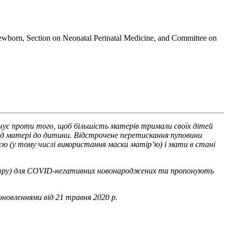
wborn, Section on Neonatal Perinatal Medicine, and Committee on
речує проти того, щоб більшість матерів тримали своїх дітей
від матері до дитини. Відстрочене перетискання пуповини
ю (у тому числі використання маски матір’ю) і мати в стані
центру) для COVID-негативних новонароджених та пропонують
новленнями від 21 травня 2020 р.