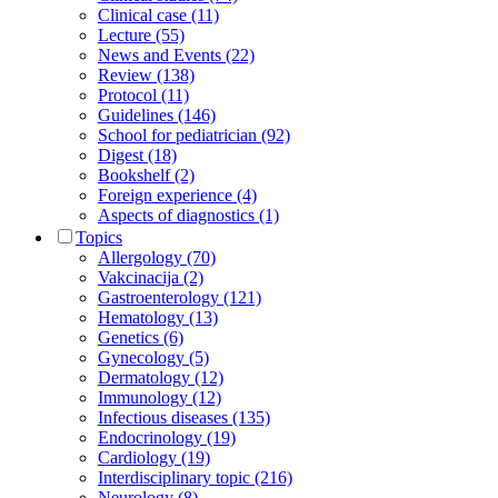
Clinical case (11)
Lecture (55)
News and Events (22)
Review (138)
Protocol (11)
Guidelines (146)
School for pediatrician (92)
Digest (18)
Bookshelf (2)
Foreign experience (4)
Aspects of diagnostics (1)
Topics
Allergology (70)
Vakcinacija (2)
Gastroenterology (121)
Hematology (13)
Genetics (6)
Gynecology (5)
Dermatology (12)
Immunology (12)
Infectious diseases (135)
Endocrinology (19)
Cardiology (19)
Interdisciplinary topic (216)
Neurology (8)