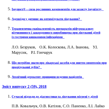
Імупрет® – сила рослинних компонентів для захисту імунітету
Аденоїди у дитини: як оптимізувати лікування?
Терапевтична еквівалентність препаратів ніфуроксазиду
вітчизняного і закордонного виробництва при лікуванні дітей
із гострими кишковими інфекціями
Л.О. Безруков, О.К. Колоскова, Л.А. Іванова, У.І.
Марусик, Р.І. Гончарук
Що потрібно знати про лікарські засоби для зняття симптомів при
прорізуванні зубів?
Атопічний дерматит: принципи ведення пацієнтів
Зміст випуску
2 (59)
, 2018
Сучасні підходи до діагностики та лікування мігрені у дітей
П.В. Ковальчук, О.В. Катілов, С.О. Паненко, Л.І. Лайко