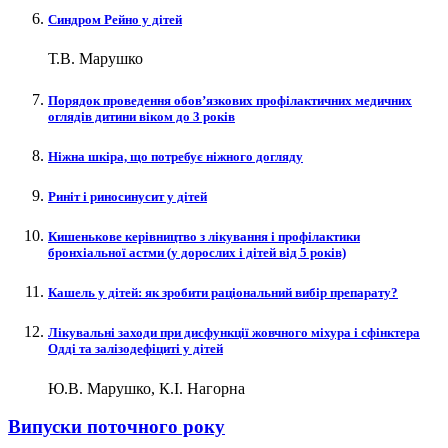
Синдром Рейно у дітей
Т.В. Марушко
Порядок проведення обов’язкових профілактичних медичних
оглядів дитини віком до 3 років
Ніжна шкіра, що потребує ніжного догляду
Риніт і риносинусит у дітей
Кишенькове керівництво з лікування і профілактики
бронхіальної астми (у дорослих і дітей від 5 років)
Кашель у дітей: як зробити раціональний вибір препарату?
Лікувальні заходи при дисфункції жовчного міхура і сфінктера
Одді та залізодефіциті у дітей
Ю.В. Марушко, К.І. Нагорна
Випуски поточного року