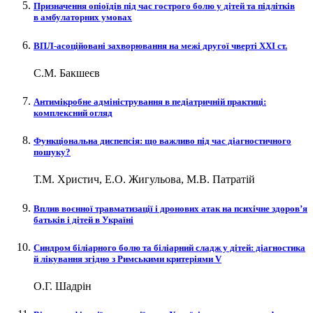
Призначення опіоїдів під час гострого болю у дітей та підлітків
в амбулаторних умовах
ВПЛ-асоційовані захворювання на межі другої чверті XXI ст.
С.М. Бакшеєв
Антимікробне адміністрування в педіатричній практиці:
комплексний огляд
Функціональна диспепсія: що важливо під час діагностичного
пошуку?
Т.М. Христич, Е.О. Жигульова, М.В. Патратій
Вплив воєнної травматизації і дронових атак на психічне здоров’я
батьків і дітей в Україні
Синдром біліарного болю та біліарний сладж у дітей: діагностика
й лікування згідно з Римськими критеріями V
О.Г. Шадрін