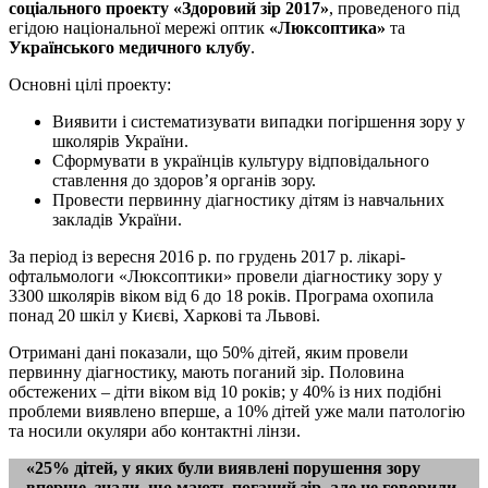
соціального проекту «Здоровий зір 2017»
, проведеного під
егідою національної мережі оптик
«Люксоптика»
та
Українського медичного клубу
.
Основні цілі проекту:
Виявити і систематизувати випадки погіршення зору у
школярів України.
Сформувати в українців культуру відповідального
ставлення до здоров’я органів зору.
Провести первинну діагностику дітям із навчальних
закладів України.
За період із вересня 2016 р. по грудень 2017 р. лікарі-
офтальмологи «Люксоптики» провели діагнос­тику зору у
3300 школярів віком від 6 до 18 років. Програма охопила
понад 20 шкіл у Києві, Харкові та Львові.
Отримані дані показали, що 50% дітей, яким провели
первинну діагностику, мають поганий зір. Половина
обстежених – діти віком від 10 років; у 40% із них подібні
проблеми виявлено вперше, а 10% дітей уже мали патологію
та носили окуляри або контактні лінзи.
«25% дітей, у яких були виявлені порушення зору
вперше, знали, що мають поганий зір, але не говорили