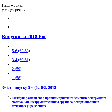
Наш журнал
у соцмережах:
Випуски за 2018 Рік
5-6 (62-63)
3-4 (60-61)
2 (59)
1 (58)
Зміст випуску
5-6 (62-63)
, 2018
Международный свод правил маркетинга заменителей грудного
молока как инструмент защиты грудного вскармливания в
лечебных учреждениях