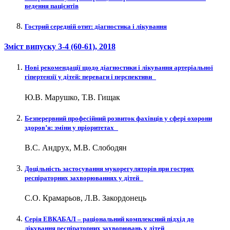
ведення пацієнтів
Гострий середній отит: діагностика і лікування
Зміст випуску
3-4 (60-61)
, 2018
Нові рекомендації щодо діагностики і лікування артеріальної
гіпертензії у дітей: переваги і перспективи
Ю.В. Марушко, Т.В. Гищак
Безперервний професійний розвиток фахівців у сфері охорони
здоров’я: зміни у пріоритетах
В.С. Андрух, М.В. Слободян
Доцільність застосування мукорегуляторів при гострих
респіраторних захворюваннях у дітей
С.О. Крамарьов, Л.В. Закордонець
Серія ЕВКАБАЛ – раціональний комплексний підхід до
лікування респіраторних захворювань у дітей