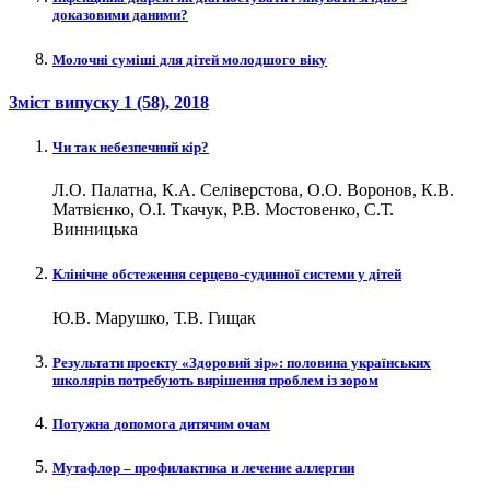
доказовими даними?
Молочні суміші для дітей молодшого віку
Зміст випуску
1 (58)
, 2018
Чи так небезпечний кір?
Л.О. Палатна, К.А. Селіверстова, О.О. Воронов, К.В.
Матвієнко, О.І. Ткачук, Р.В. Мостовенко, С.Т.
Винницька
Клінічне обстеження серцево-судинної системи у дітей
Ю.В. Марушко, Т.В. Гищак
Результати проекту «Здоровий зір»: половина українських
школярів потребують вирішення проблем із зором
Потужна допомога дитячим очам
Мутафлор – профилактика и лечение аллергии