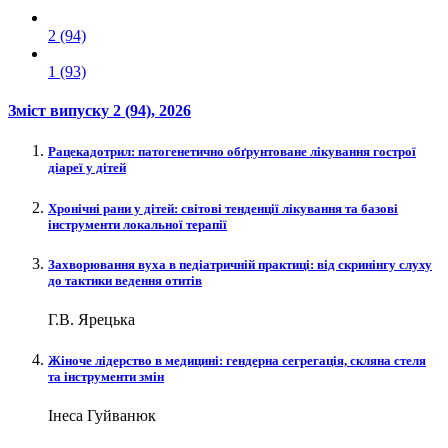
2 (94)
1 (93)
Зміст випуску
2 (94)
, 2026
Рацекадотрил: патогенетично обґрунтоване лікування гострої
діареї у дітей
Хронічні рани у дітей: світові тенденції лікування та базові
інструменти локальної терапії
Захворювання вуха в педіатричній практиці: від скринінгу слуху
до тактики ведення отитів
Г.В. Ярецька
Жіноче лідерство в медицині: гендерна сегрегація, скляна стеля
та інструменти змін
Інеса Гуйванюк