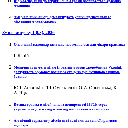
Від класифікації до терапії: як в Україні розвивається орфанна
медицина
Американські лікарі демонструють успіхи пренатального
лікування муковісцидозу
Зміст випуску
1 (93)
, 2026
Оновлений календар щеплень: що змінилося для лікаря-практика
І. Лапій
Медична допомога дітям із ревматичними хворобами в Україні:
доступність в умовах воєнного стану за суб’єктивною оцінкою
батьків
Ю. Г. Антипкін, Л. І. Омельченко, О. А. Ошлянська, К.
А. Яць
Воєнна травма в дітей: аналіз поширеності ПТСР серед
українських дітей і підлітків під час воєнного конфлікту
Атопічний дерматит у дітей: нові дані для щоденної практики
педіатра