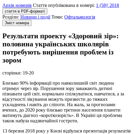
Архів номерів
Стаття опублікована в номері:
1 (58)' 2018
стаття в PDF-форматі
Розділи:
Новини і події
Теми:
Офтальмологія
Зміст номера
Результати проекту «Здоровий зір»:
половина українських школярів
потребують вирішення проблем із
зором
сторінки:
19-20
Близько 90% інформації про навколишній світ людина
отримує через зір. Порушення зору заважають дитині
пізнавати цей світ, нормально спілкуватися, навчатися, а за
відсутності лікування можуть призвести до тяжких
ускладнень і навіть до сліпоти. На жаль, за прогнозами
вчених, до 2020 року близько третини населення планети
матимуть діагноз «короткозорість». В Україні ця проблема
також набула надзвичайної гостроти.
13 березня 2018 року у Києві відбулася презентація результатів