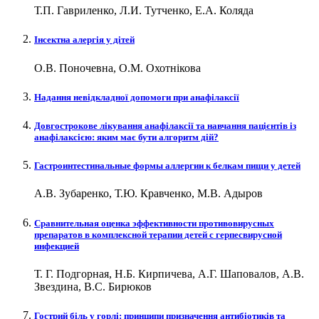
Т.П. Гавриленко, Л.И. Тутченко, Е.А. Коляда
Інсектна алергія у дітей
О.В. Поночевна, О.М. Охотнікова
Надання невідкладної допомоги при анафілаксії
Довгострокове лікування анафілаксії та навчання пацієнтів із
анафілаксією: яким має бути алгоритм дій?
Гастроинтестинальные формы аллергии к белкам пищи у детей
А.В. Зубаренко, Т.Ю. Кравченко, М.В. Адыров
Сравнительная оценка эффективности противовирусных
препаратов в комплексной терапии детей с герпесвирусной
инфекцией
Т. Г. Подгорная, Н.Б. Кирпичева, А.Г. Шаповалов, А.В.
Звездина, В.С. Бирюков
Гострий біль у горлі: принципи призначення антибіотиків та