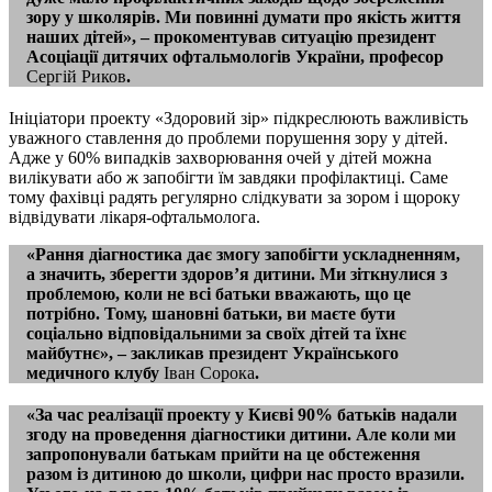
зору у школярів. Ми повинні думати про якість життя
наших дітей», – прокоментував ситуацію президент
Асоціації дитячих офтальмологів України, професор
Сергій Риков
.
Ініціатори проекту «Здоровий зір» підкреслюють важливість
уважного ставлення до проблеми порушення зору у дітей.
Адже у 60% випадків захворювання очей у дітей можна
вилікувати або ж запобігти їм завдяки профілактиці. Саме
тому фахівці радять регулярно слідкувати за зором і щороку
відвідувати лікаря-офтальмолога.
«Рання діагностика дає змогу запобігти ускладненням,
а значить, зберегти здоров’я дитини. Ми зіткнулися з
проб­лемою, коли не всі батьки вважають, що це
потрібно. Тому, шановні батьки, ви маєте бути
соціально відповідальними за своїх дітей та їхнє
майбутнє», – закликав президент Українського
медичного клубу
Іван Сорока
.
«За час реалізації проекту у Києві 90% батьків надали
згоду на проведення діагностики дитини. Але коли ми
запропонували батькам прийти на це обстеження
разом із дитиною до школи, цифри нас просто вразили.