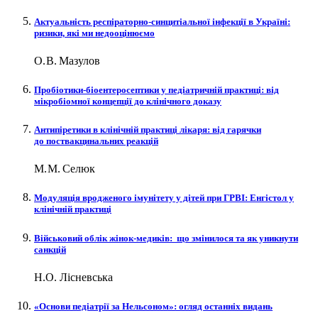
Актуальність респіраторно-синцитіальної інфекції в Україні:
ризики, які ми недооцінюємо
О. В. Мазулов
Пробіотики-біоентеросептики у педіатричній практиці: від
мікробіомної концепції до клінічного доказу
Антипіретики в клінічній практиці лікаря: від гарячки
до поствакцинальних реакцій
М. М. Селюк
Модуляція вро­дженого імунітету у дітей при ГРВІ: Енгістол у
клінічній практиці
Військовий облік жінок-медиків: що змінилося та як уникнути
санкцій
Н.О. Лісневська
«Основи педіатрії за Нельсоном»: огляд останніх видань