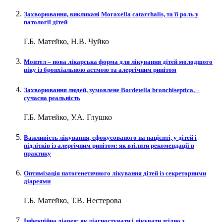
Захворювання, викликані Moraxella catarrhalis, та її роль у
патології дітей
Г.Б. Матейко, Н.В. Чуйко
Монтел – нова лікарська форма для лікування дітей молодшого
віку із бронхіальною астмою та алергічним ринітом
Захворювання людей, зумовлене Bordetella bronchiseptica, –
сучасна реальність
Г.Б. Матейко, У.А. Глушко
Важливість лікування, сфокусованого на пацієнті, у дітей і
підлітків із алергічним ринітом: як втілити рекомендації в
практику
Оптимізація патогенетичного лікування дітей із секреторними
діареями
Г.Б. Матейко, Т.В. Нестерова
Інфекційна діарея: як діагностувати і лікувати згідно з