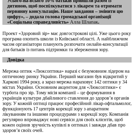
Усього-на-всього 10% батьків прийшли разом із
дитиною, щоб поспілкуватися з лікарем та отримати
первинну консультацію. Наше завдання – змінити цю
цифру», – додала голова громадської організації
«Соціальна справедливість»
Алла Шлапак
.
Проект «Здоровий зір» має довгострокові цілі. Уже цього року
програма охопить школи із Київської області. А найближчим
часом організатори планують розпочати онлайн-консультації
для батьків із питань підтримки та збереження зору.
Довідка
Мережа оптик «Люксоптика» наразі є безумовним лідером на
оптичному ринку України. Перший магазин був відкритий у
Харкові 1994 року, а зараз мережа нараховує 142 оптики у 34
містах України. Основним акцентом для «Люксоптики» є
турбота про зір. Тому місія компанії – це формування в
українців культури дбайливого ставлення до здоров’я органів
зору. У кожній оптиці працює професійний лікар-офтальмолог,
функціонують 17 центрів корекції зору з апаратним
лікуванням та іншими процедурами з корекції зору. Компанія
регулярно впроваджує нові сервіси для своїх клієнтів, щоб
кожен оцінив зручність купівлі в оптиках і завжди дбав про
здоров’я своїх очей.