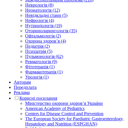
Неврологія (8)
Неонатологія (12)
Невідкладні стани (5)
Нефрологія (4)
Нутриціологія (19)
Оториноларингологія (35)
Офтальмологія (2)
Охорона здоров’я (4)
Педіатрія (2)
Психіатрія (5)
Пульмонологія (62)
Ревматологія (9)
Фітотерапія (1)
Фармакотерапія (1)
Урологія (1)
Авторам
Передплата
Реклама
Корисні посилання
Міністерство охорони здоров’я України
American Academy of Pediatrics
Centers for Disease Control and Prevention
The European Society for Paediatric Gastroenterology,
Hepatology and Nutrition (ESPGHAN)