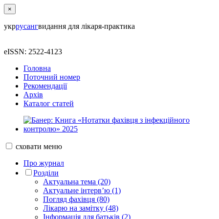
×
укр
рус
анг
видання для лікаря-практика
eISSN: 2522-4123
Головна
Поточний номер
Рекомендації
Архів
Каталог статей
сховати
меню
Про журнал
Розділи
Актуальна тема (20)
Актуальне інтерв’ю (1)
Погляд фахівця (80)
Лікарю на замітку (48)
Інформація для батьків (2)