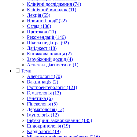
Клінічні дослідження (74)
Клінічний випадок (11)
Лекція (55)
Новини і події (22)
Огляд (138)
Протокол (11)
Рекомендації (146)
Школа педіатра (92)
Дайджест (18)
Книжкова полиця (2)
Зарубіжний досвід (4)
Аспекти діагностики (1)
Теми
Алергологія (70)
Вакцинація (2)
Гастроентерологія (121)
Гематологія (13)
Генетика (6)
Гінекологія (5)
Дерматологія (12)
Імунологія (12)
Інфекційні захворювання (135)
Ендокринологія (19)
Кардіологія (19)
Міждисциплінарна проблема (216)