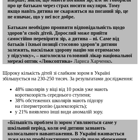
про це батькам через страх носити окуляри. Тому
якщо навіть дитина не скаржиться на поганий зір, це
не означає, що у неї все добре.
Батькам необхідно проявити відповідальність щодо
здоров’я своїх дітей. Дорослий може прийти
самостійно перевірити зір, а дитина – ні. Саме від
батьків і їхньої позиції стосовно здоров’я дитини
залежить, наскільки здорову націю ми отримаємо
у підсумку», – наголосила головний лікар націо­нальної
мережі оптик «Люксоптика»
Лариса Харченко
.
Щороку кількість дітей зі слабким зором в Україні
збільшується на 230-250 тисяч. За результатами дослідження:
48% школярів у віці від 10 років уже мають
короткозорість середнього ступеня;
38% обстежених школярів мають підозру
на гіперметропію (далекозорість);
у 21% виявлено інші види аномалій зору.
«Більшість проблем із зором з’являються саме у
шкільний період, коли очі дитини зазнають
колосального навантаження. В Україні вживається
дуже мало профілактичних заходів щодо збереження