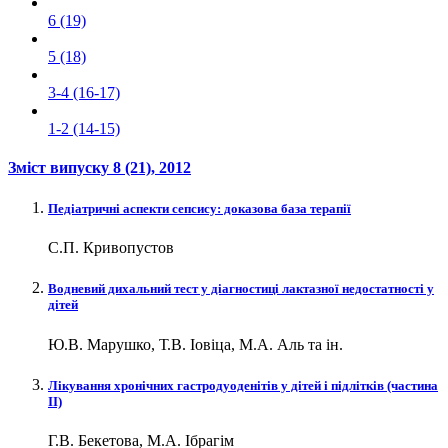
6 (19)
5 (18)
3-4 (16-17)
1-2 (14-15)
Зміст випуску
8 (21)
, 2012
Педіатричні аспекти сепсису: доказова база терапії
С.П. Кривопустов
Водневий дихальний тест у діагностиці лактазної недостатності у
дітей
Ю.В. Марушко, Т.В. Іовіца, М.А. Аль та ін.
Лікування хронічних гастродуоденітів у дітей і підлітків (частина
ІІ)
Г.В. Бекетова, М.А. Ібрагім