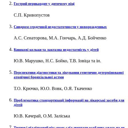
Гострий перикардит у дитячому віці
С.П. Кривопустов
Синдром сердечной недостаточности у новорожденных
А.С. Сенаторова, М.А. Гончарь, А.Д. Бойченко
Кишкові кольки та лактазна недостатність у дітей
Ю.В. Марушко, Н.С. Бойко, Т.В. Іовіца та ін.
Перспективи діагностики та лікування генетично детермінованої
атопічної бронхіальної астми
Т.О. Крючко, Ю.О. Вовк, О.Я. Ткаченко
Проблематика стандартизації інформації на лікарські засоби для
дітей
Ю.В. Качерай, О.М. Заліська
Тютюн і підлітковий вік: чому слід звертати особливу увагу на це