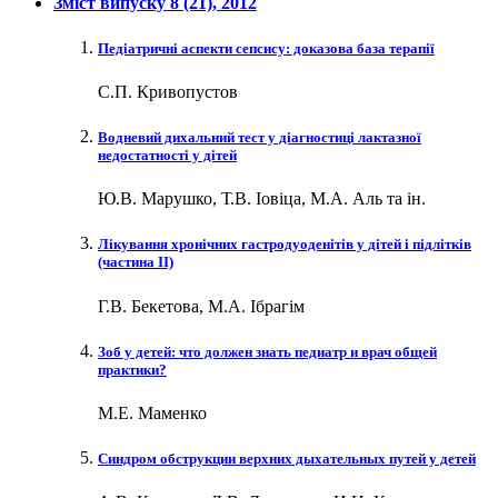
Зміст випуску
8 (21)
, 2012
Педіатричні аспекти сепсису: доказова база терапії
С.П. Кривопустов
Водневий дихальний тест у діагностиці лактазної
недостатності у дітей
Ю.В. Марушко, Т.В. Іовіца, М.А. Аль та ін.
Лікування хронічних гастродуоденітів у дітей і підлітків
(частина ІІ)
Г.В. Бекетова, М.А. Ібрагім
Зоб у детей: что должен знать педиатр и врач общей
практики?
М.Е. Маменко
Синдром обструкции верхних дыхательных путей у детей