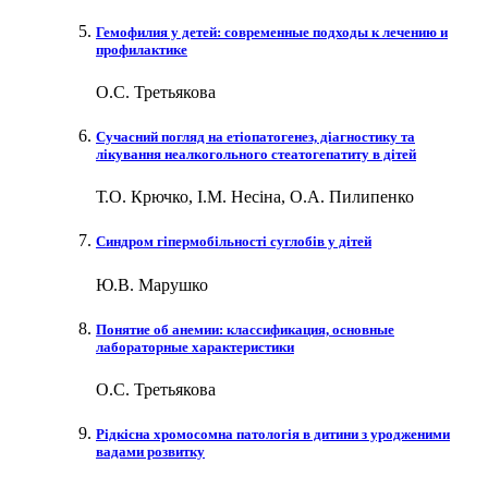
Гемофилия у детей: современные подходы к лечению и
профилактике
О.С. Третьякова
Cучасний погляд на етіопатогенез, діагностику та
лікування неалкогольного стеатогепатиту в дітей
Т.О. Крючко, І.М. Несіна, О.А. Пилипенко
Синдром гіпермобільності суглобів у дітей
Ю.В. Марушко
Понятие об анемии: классификация, основные
лабораторные характеристики
О.С. Третьякова
Рідкісна хромосомна патологія в дитини з уродженими
вадами розвитку