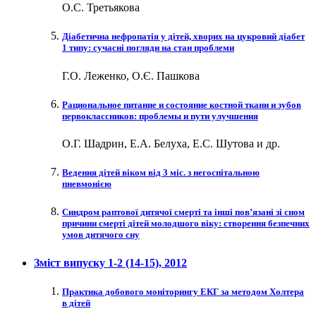
О.С. Третьякова
Діабетична нефропатія у дітей, хворих на цукровий діабет
1 типу: сучасні погляди на стан проблеми
Г.О. Леженко, О.Є. Пашкова
Рациональное питание и состояние костной ткани и зубов
первоклассников: проблемы и пути улучшения
О.Г. Шадрин, Е.А. Белуха, Е.С. Шутова и др.
Ведення дітей віком від 3 міс. з негоспітальною
пневмонією
Синдром раптової дитячої смерті та інші пов’язані зі сном
причини смерті дітей молодшого віку: створення безпечних
умов дитячого сну
Зміст випуску
1-2 (14-15)
, 2012
Практика добового моніторингу ЕКГ за методом Холтера
в дітей