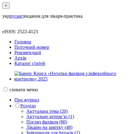
×
укр
рус
анг
видання для лікаря-практика
eISSN: 2522-4123
Головна
Поточний номер
Рекомендації
Архів
Каталог статей
сховати
меню
Про журнал
Розділи
Актуальна тема (20)
Актуальне інтерв’ю (1)
Погляд фахівця (80)
Лікарю на замітку (48)
Інформація для батьків (2)