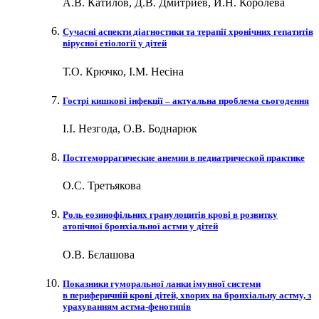
А.В. Катилов, Д.В. Дмитриев, И.Н. Королева
Сучасні аспекти діагностики та терапії хронічних гепатитів
вірусної етіології у дітей
Т.О. Крючко, І.М. Несіна
Гострі кишкові інфекції – актуальна проблема сьогодення
І.І. Незгода, О.В. Боднарюк
Постгеморрагические анемии в педиатрической практике
О.С. Третьякова
Роль еозинофільних гранулоцитів крові в розвитку
атопічної бронхіальної астми у дітей
О.В. Бєлашова
Показники гуморальної ланки імунної системи
в периферичній крові дітей, хворих на бронхіальну астму, з
урахуванням астма-фенотипів