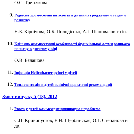
О.С. Третьякова
Рідкісна хромосомна патологія в дитини з уродженими вадами
розвитку
Н.Б. Кірпічова, О.Б. Полодієнко, А.Г. Шаповалов та ін.
Клінічно-анамнестичні особливості бронхіальної астми раннього
початку в дитячому віці
О.В. Бєлашова
Інфекція Helicobacter pylori у дітей
Тонзилектомія в дітей: клінічні практичні рекомендації
Зміст випуску
5 (18)
, 2012
Рвота у детей как междисциплинарная проблема
С.П. Кривопустов, Е.Н. Щербинская, О.Г. Степанова и
др.