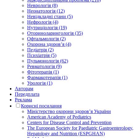
Неврологія (8)
Неонатологія (12)
Невідкладні стани (5)
Нефрологія (4)
Нутриціологія (19)
Оториноларингологія (35)
Офтальмологія (2)
Охорона здоров’я (4)
Педіатрія (2)
Психіатрія (5)
Пульмонологія (62)
Ревматологія (9)
Фітотерапія (1)
Фармакотерапія (1)
Урологія (1)
Авторам
Передплата
Реклама
Корисні посилання
Міністерство охорони здоров’я України
American Academy of Pediatrics
Centers for Disease Control and Prevention
The European Society for Paediatric Gastroenterology,
Hepatology and Nutrition (ESPGHAN)