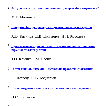
Зоб у детей: что должен знать педиатр и врач общей практики?
М.Е. Маменко
Синдром обструкции верхних дыхательных путей у детей
А.В. Катилов, Д.В. Дмитриев, И.Н. Королева
Сучасні аспекти діагностики та терапії хронічних гепатитів
вірусної етіології у дітей
Т.О. Крючко, І.М. Несіна
Гострі кишкові інфекції – актуальна проблема сьогодення
І.І. Незгода, О.В. Боднарюк
Постгеморрагические анемии в педиатрической практике
О.С. Третьякова