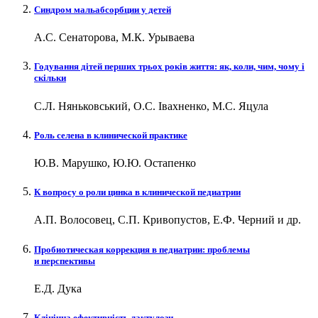
Синдром мальабсорбции у детей
А.С. Сенаторова, М.К. Урываева
Годування дітей перших трьох років життя: як, коли, чим, чому і
скільки
С.Л. Няньковський, О.С. Івахненко, М.С. Яцула
Роль селена в клинической практике
Ю.В. Марушко, Ю.Ю. Остапенко
К вопросу о роли цинка в клинической педиатрии
А.П. Волосовец, С.П. Кривопустов, Е.Ф. Черний и др.
Пробиотическая коррекция в педиатрии: проблемы
и перспективы
Е.Д. Дука
Клінічна ефективність лактулози