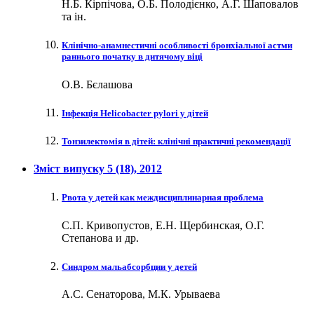
Н.Б. Кірпічова, О.Б. Полодієнко, А.Г. Шаповалов
та ін.
Клінічно-анамнестичні особливості бронхіальної астми
раннього початку в дитячому віці
О.В. Бєлашова
Інфекція Helicobacter pylori у дітей
Тонзилектомія в дітей: клінічні практичні рекомендації
Зміст випуску
5 (18)
, 2012
Рвота у детей как междисциплинарная проблема
С.П. Кривопустов, Е.Н. Щербинская, О.Г.
Степанова и др.
Синдром мальабсорбции у детей
А.С. Сенаторова, М.К. Урываева