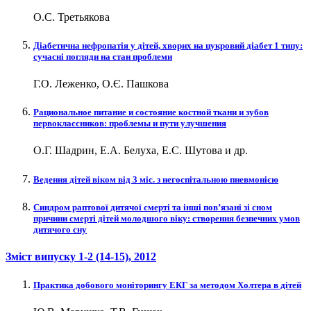
О.С. Третьякова
Діабетична нефропатія у дітей, хворих на цукровий діабет 1 типу:
сучасні погляди на стан проблеми
Г.О. Леженко, О.Є. Пашкова
Рациональное питание и состояние костной ткани и зубов
первоклассников: проблемы и пути улучшения
О.Г. Шадрин, Е.А. Белуха, Е.С. Шутова и др.
Ведення дітей віком від 3 міс. з негоспітальною пневмонією
Синдром раптової дитячої смерті та інші пов’язані зі сном
причини смерті дітей молодшого віку: створення безпечних умов
дитячого сну
Зміст випуску
1-2 (14-15)
, 2012
Практика добового моніторингу ЕКГ за методом Холтера в дітей