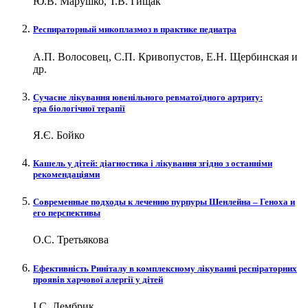
Ю.В. Марушко, Т.В. Гищак
Респираторный микоплазмоз в практике педиатра
А.П. Волосовец, С.П. Кривопустов, Е.Н. Щербинская и
др.
Сучасне лікування ювенільного ревматоїдного артриту:
ера біологічної терапії
Я.Є. Бойко
Кашель у дітей: діагностика і лікування згідно з останніми
рекомендаціями
Современные подходы к лечению пурпуры Шенлейна – Геноха и
его перспективы
О.С. Третьякова
Ефективність Риніталу в комплексному лікуванні респіраторних
проявів харчової алергії у дітей
І.С. Лембрик