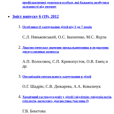
профілактичної допомоги особам, які бажають позбутися
залежності від тютюну
Зміст випуску
6 (19)
, 2012
Особливості харчування дітей від 3 до 7 років
С.Л. Няньковський, О.С. Івахненко, М.С. Яцула
Диагностическое значение прокальцитонина в педиатрии:
дискуссионные вопросы
А.П. Волосовец, С.П. Кривопустов, О.В. Емец и
др.
Організація ентерального харчування в дітей
О.Г. Шадрін, С.В. Дюкарева, А.А. Ковальчук
Хронічний гастродуоденіт у дітей і підлітків: епідеміологія,
етіологія, патогенез, діагностика (частина І)
Г.В. Бекетова