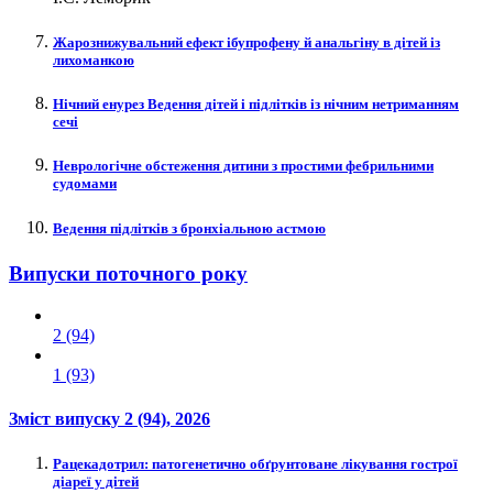
Жарознижувальний ефект ібупрофену й анальгіну в дітей із
лихоманкою
Нічний енурез Ведення дітей і підлітків із нічним нетриманням
сечі
Неврологічне обстеження дитини з простими фебрильними
судомами
Ведення підлітків з бронхіальною астмою
Випуски поточного року
2 (94)
1 (93)
Зміст випуску
2 (94)
, 2026
Рацекадотрил: патогенетично обґрунтоване лікування гострої
діареї у дітей