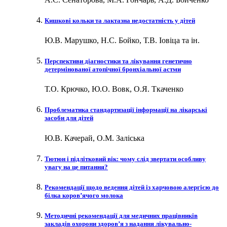
Кишкові кольки та лактазна недостатність у дітей
Ю.В. Марушко, Н.С. Бойко, Т.В. Іовіца та ін.
Перспективи діагностики та лікування генетично
детермінованої атопічної бронхіальної астми
Т.О. Крючко, Ю.О. Вовк, О.Я. Ткаченко
Проблематика стандартизації інформації на лікарські
засоби для дітей
Ю.В. Качерай, О.М. Заліська
Тютюн і підлітковий вік: чому слід звертати особливу
увагу на це питання?
Рекомендації щодо ведення дітей із харчовою алергією до
білка коров’ячого молока
Методичні рекомендації для медичних працівників
закладів охорони здоров’я з надання лікувально-