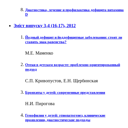
Диагностика, лечение и профилактика дефицита витамина
D
Зміст випуску
3-4 (16-17)
, 2012
Йодный дефицит и йоддефицитные заболевания: стоит ли
ставить знак равенства?
М.Е. Маменко
Отеки в детском возрасте: проблемно-ориентированный
подход
С.П. Кривопустов, Е.Н. Щербинская
Бронхиты у детей: современные представления
Н.И. Пирогова
Гемофилия у детей: этиопатогенез, клинические
проявления, диагностические подходы