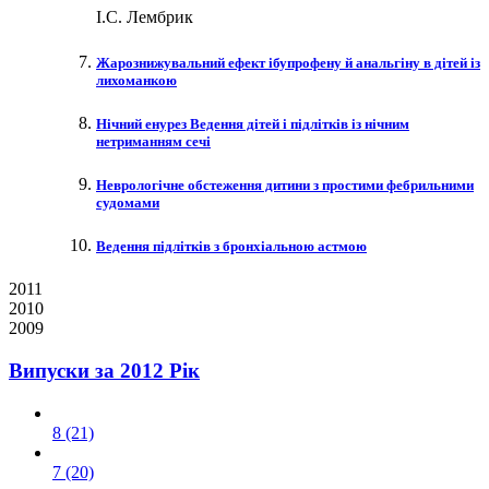
І.С. Лембрик
Жарознижувальний ефект ібупрофену й анальгіну в дітей із
лихоманкою
Нічний енурез Ведення дітей і підлітків із нічним
нетриманням сечі
Неврологічне обстеження дитини з простими фебрильними
судомами
Ведення підлітків з бронхіальною астмою
2011
2010
2009
Випуски за 2012 Рік
8 (21)
7 (20)