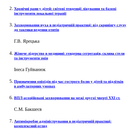
Хронічні рани у дітей: світові тенденції лікування та базові
інструменти локальної терапії
Захворювання вуха в педіатричній практиці: від скринінгу слуху
до тактики ведення отитів
Г.В. Ярецька
Жіноче лідерство в медицині: гендерна сегрегація, скляна стеля
та інструменти змін
Інеса Гуйванюк
Призначення опіоїдів під час гострого болю у дітей та підлітків
в амбулаторних умовах
ВПЛ-асоційовані захворювання на межі другої чверті XXI ст.
С.М. Бакшеєв
Антимікробне адміністрування в педіатричній практиці:
комплексний огляд