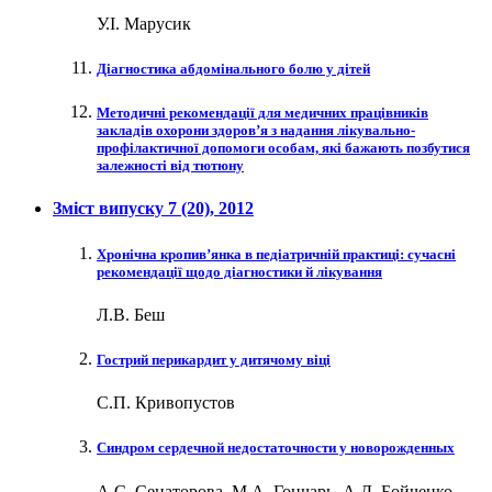
У.І. Марусик
Діагностика абдомінального болю у дітей
Методичні рекомендації для медичних працівників
закладів охорони здоров’я з надання лікувально-
профілактичної допомоги особам, які бажають позбутися
залежності від тютюну
Зміст випуску
7 (20)
, 2012
Хронічна кропив’янка в педіатричній практиці: сучасні
рекомендації щодо діагностики й лікування
Л.В. Беш
Гострий перикардит у дитячому віці
С.П. Кривопустов
Синдром сердечной недостаточности у новорожденных
А.С. Сенаторова, М.А. Гончарь, А.Д. Бойченко