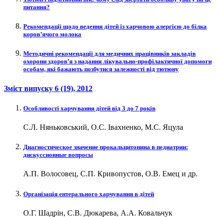
питання?
Рекомендації щодо ведення дітей із харчовою алергією до білка
коров’ячого молока
Методичні рекомендації для медичних працівників закладів
охорони здоров’я з надання лікувально-профілактичної допомоги
особам, які бажають позбутися залежності від тютюну
Зміст випуску
6 (19)
, 2012
Особливості харчування дітей від 3 до 7 років
С.Л. Няньковський, О.С. Івахненко, М.С. Яцула
Диагностическое значение прокальцитонина в педиатрии:
дискуссионные вопросы
А.П. Волосовец, С.П. Кривопустов, О.В. Емец и др.
Організація ентерального харчування в дітей
О.Г. Шадрін, С.В. Дюкарева, А.А. Ковальчук