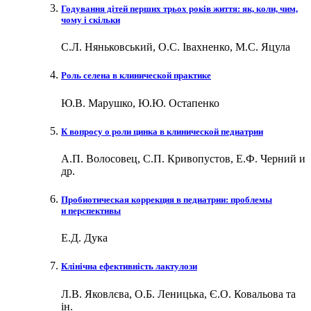
Годування дітей перших трьох років життя: як, коли, чим,
чому і скільки
С.Л. Няньковський, О.С. Івахненко, М.С. Яцула
Роль селена в клинической практике
Ю.В. Марушко, Ю.Ю. Остапенко
К вопросу о роли цинка в клинической педиатрии
А.П. Волосовец, С.П. Кривопустов, Е.Ф. Черний и
др.
Пробиотическая коррекция в педиатрии: проблемы
и перспективы
Е.Д. Дука
Клінічна ефективність лактулози
Л.В. Яковлєва, О.Б. Леницька, Є.О. Ковальова та
ін.