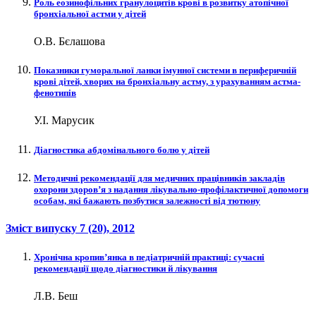
Роль еозинофільних гранулоцитів крові в розвитку атопічної
бронхіальної астми у дітей
О.В. Бєлашова
Показники гуморальної ланки імунної системи в периферичній
крові дітей, хворих на бронхіальну астму, з урахуванням астма-
фенотипів
У.І. Марусик
Діагностика абдомінального болю у дітей
Методичні рекомендації для медичних працівників закладів
охорони здоров’я з надання лікувально-профілактичної допомоги
особам, які бажають позбутися залежності від тютюну
Зміст випуску
7 (20)
, 2012
Хронічна кропив’янка в педіатричній практиці: сучасні
рекомендації щодо діагностики й лікування
Л.В. Беш