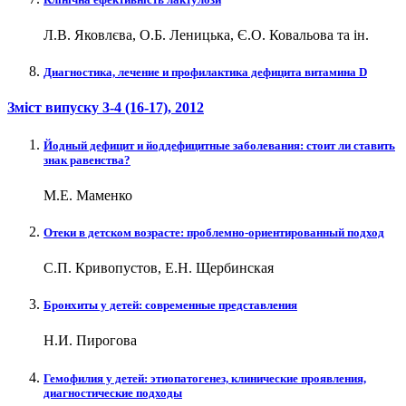
Л.В. Яковлєва, О.Б. Леницька, Є.О. Ковальова та ін.
Диагностика, лечение и профилактика дефицита витамина D
Зміст випуску
3-4 (16-17)
, 2012
Йодный дефицит и йоддефицитные заболевания: стоит ли ставить
знак равенства?
М.Е. Маменко
Отеки в детском возрасте: проблемно-ориентированный подход
С.П. Кривопустов, Е.Н. Щербинская
Бронхиты у детей: современные представления
Н.И. Пирогова
Гемофилия у детей: этиопатогенез, клинические проявления,
диагностические подходы