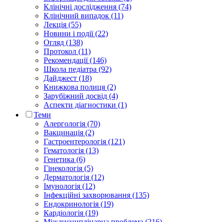
Клінічні дослідження (74)
Клінічний випадок (11)
Лекція (55)
Новини і події (22)
Огляд (138)
Протокол (11)
Рекомендації (146)
Школа педіатра (92)
Дайджест (18)
Книжкова полиця (2)
Зарубіжний досвід (4)
Аспекти діагностики (1)
Теми
Алергологія (70)
Вакцинація (2)
Гастроентерологія (121)
Гематологія (13)
Генетика (6)
Гінекологія (5)
Дерматологія (12)
Імунологія (12)
Інфекційні захворювання (135)
Ендокринологія (19)
Кардіологія (19)
Міждисциплінарна проблема (216)